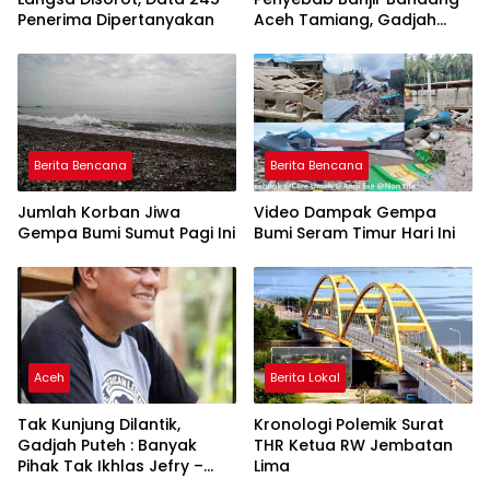
Penerima Dipertanyakan
Aceh Tamiang, Gadjah
Puteh Soroti Kerusakan
DAS
Berita Bencana
Berita Bencana
Jumlah Korban Jiwa
Video Dampak Gempa
Gempa Bumi Sumut Pagi Ini
Bumi Seram Timur Hari Ini
Aceh
Berita Lokal
Tak Kunjung Dilantik,
Kronologi Polemik Surat
Gadjah Puteh : Banyak
THR Ketua RW Jembatan
Pihak Tak Ikhlas Jefry –
Lima
Haikal Jadi Pemimpin Kota