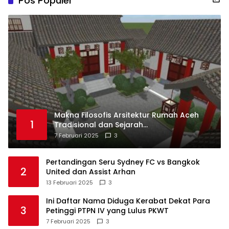
Pos Populer
Makna Filosofis Arsitektur Rumah Aceh
1
Tradisional dan Sejarah
Perkembangannya
7 Februari 2025
3
Pertandingan Seru Sydney FC vs Bangkok
2
United dan Assist Arhan
13 Februari 2025
3
Ini Daftar Nama Diduga Kerabat Dekat Para
3
Petinggi PTPN IV yang Lulus PKWT
7 Februari 2025
3