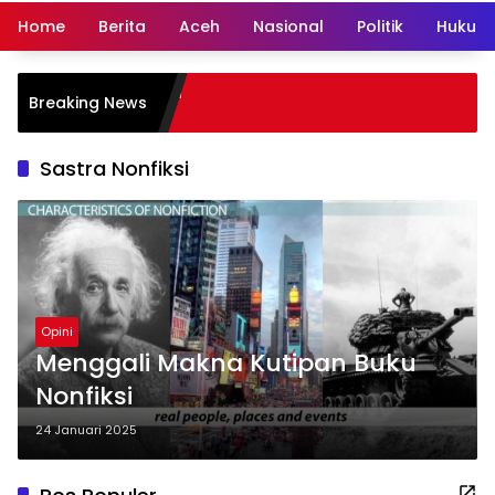
Home
Berita
Aceh
Nasional
Politik
Hukum 
Breaking News
Sastra Nonfiksi
Opini
Menggali Makna Kutipan Buku
Nonfiksi
24 Januari 2025