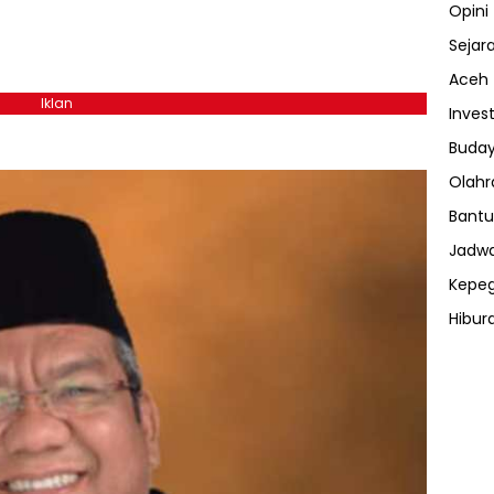
Opini
Sejar
Aceh
Iklan
Invest
h
Buday
Olahr
Bantu
Jadwa
Kepe
Hibur
ⓘ