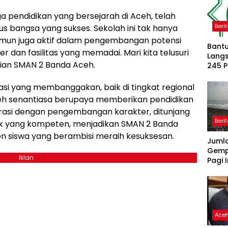
 pendidikan yang bersejarah di Aceh, telah
Beri
 bangsa yang sukses. Sekolah ini tak hanya
amun juga aktif dalam pengembangan potensi
Bantu
r dan fasilitas yang memadai. Mari kita telusuri
Langs
apaian SMAN 2 Banda Aceh.
245 
Dipe
tasi yang membanggakan, baik di tingkat regional
eh senantiasa berupaya memberikan pendidikan
egrasi dengan pengembangan karakter, ditunjang
Beri
dik yang kompeten, menjadikan SMAN 2 Banda
on siswa yang berambisi meraih kesuksesan.
Juml
Gemp
Iklan
Pagi I
Ace