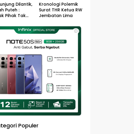
unjung Dilantik,
Kronologi Polemik
h Puteh :
Surat THR Ketua RW
k Pihak Tak
Jembatan Lima
s Jefry – Haikal
Pemimpin Kota
ⓘ
sa
tegori Populer