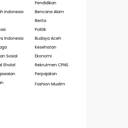
Pendidikan
ah Indonesia
Bencana Alam
Berita
asi
Politik
a Indonesia
Budaya Aceh
aga
Kesehatan
an Sosial
Ekonomi
l Sholat
Rekrutmen CPNS
gawaian
Perpajakan
an
Fashion Muslim