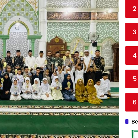
2
3
4
5
6
Be