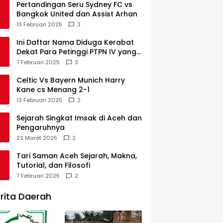
Pertandingan Seru Sydney FC vs
Bangkok United dan Assist Arhan
13 Februari 2025
3
Ini Daftar Nama Diduga Kerabat
Dekat Para Petinggi PTPN IV yang
Lulus PKWT
7 Februari 2025
3
Celtic Vs Bayern Munich Harry
Kane cs Menang 2-1
13 Februari 2025
2
Sejarah Singkat Imsak di Aceh dan
Pengaruhnya
22 Maret 2025
2
Tari Saman Aceh Sejarah, Makna,
Tutorial, dan Filosofi
7 Februari 2025
2
rita Daerah