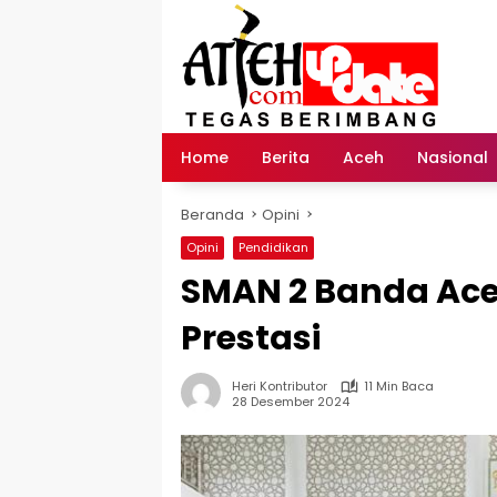
Langsung
ke
konten
Home
Berita
Aceh
Nasional
Beranda
Opini
Opini
Pendidikan
SMAN 2 Banda Aceh 
Prestasi
Heri Kontributor
11 Min Baca
28 Desember 2024