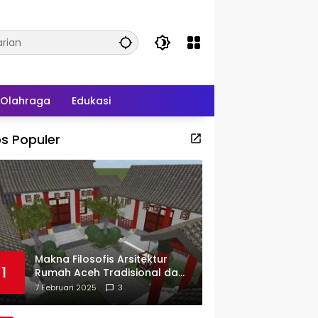
Olahraga
Edukasi
s Populer
Makna Filosofis Arsitektur
1
Rumah Aceh Tradisional dan
Sejarah Perkembangannya
7 Februari 2025
3