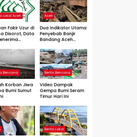
ta Lokal Aceh
Aceh
an Fakir Uzur di
Dua Indikator Utama
a Disorot, Data
Penyebab Banjir
Penerima
Bandang Aceh
rtanyakan
Tamiang, Gadjah
Puteh Soroti
Kerusakan DAS
ta Bencana
Berita Bencana
ah Korban Jiwa
Video Dampak
a Bumi Sumut
Gempa Bumi Seram
ni
Timur Hari Ini
h
Berita Lokal