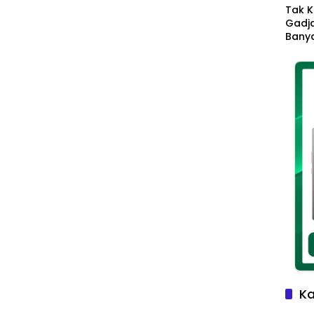
Tak K
Gadja
Banya
Ikhla
Jadi 
Lang
Ka