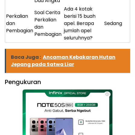
Dua Angka
Ada 4 kotak
Soal Cerita
Perkalian
berisi 15 buah
Perkalian
dan
apel. Berapa
Sedang
dan
Pembagian
jumlah apel
Pembagian
seluruhnya?
Baca Juga :
Ancaman Kebakaran Hutan
Jepang pada Satwa Liar
Pengukuran
ⓘ