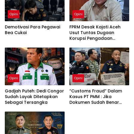
Opini
Opini
Demotivasi Para Pegawai
FPRM Desak Kajati Aceh
Bea Cukai
Usut Tuntas Dugaan
Korupsi Pengadaan
Pakaian Sekolah di Kota
Langsa
Opini
Opini
Gadjah Puteh: Dedi Congor
“Customs Fraud” Dalam
Sudah Layak Ditetapkan
Kasus PT PMM : Jika
Sebagai Tersangka
Dokumen Sudah Benar
Mengapa Kapal Ditangkap
?