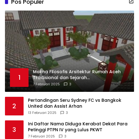
Pos Populer
Makna Filosofis Arsitektur Rumah Aceh
1
Tradisional dan Sejarah
Perkembangannya
7 Februari 2025
3
Pertandingan Seru Sydney FC vs Bangkok
2
United dan Assist Arhan
13 Februari 2025
3
Ini Daftar Nama Diduga Kerabat Dekat Para
3
Petinggi PTPN IV yang Lulus PKWT
7 Februari 2025
3