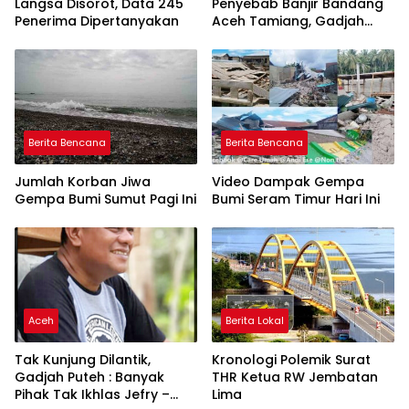
Langsa Disorot, Data 245
Penyebab Banjir Bandang
Penerima Dipertanyakan
Aceh Tamiang, Gadjah
Puteh Soroti Kerusakan
DAS
Berita Bencana
Berita Bencana
Jumlah Korban Jiwa
Video Dampak Gempa
Gempa Bumi Sumut Pagi Ini
Bumi Seram Timur Hari Ini
Aceh
Berita Lokal
Tak Kunjung Dilantik,
Kronologi Polemik Surat
Gadjah Puteh : Banyak
THR Ketua RW Jembatan
Pihak Tak Ikhlas Jefry –
Lima