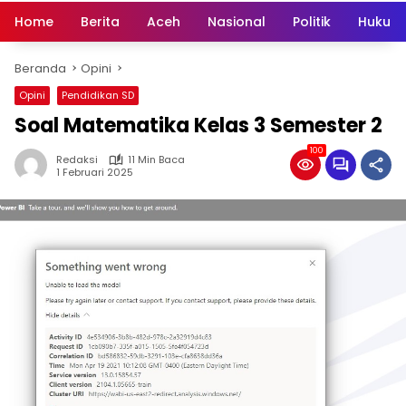
Home
Berita
Aceh
Nasional
Politik
Hukum 
Beranda
Opini
Opini
Pendidikan SD
Soal Matematika Kelas 3 Semester 2
100
Redaksi
11 Min Baca
1 Februari 2025