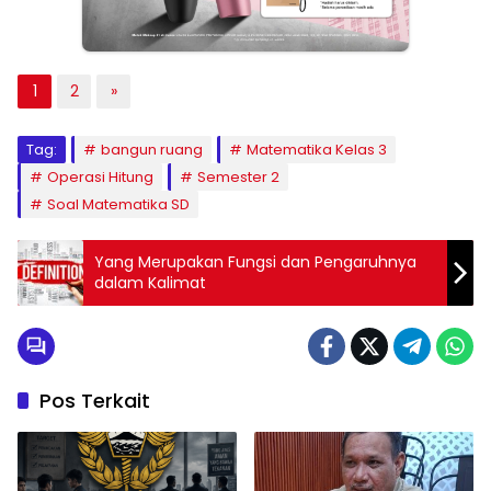
1
2
»
Tag:
bangun ruang
Matematika Kelas 3
Operasi Hitung
Semester 2
Soal Matematika SD
Yang Merupakan Fungsi dan Pengaruhnya
dalam Kalimat
Pos Terkait