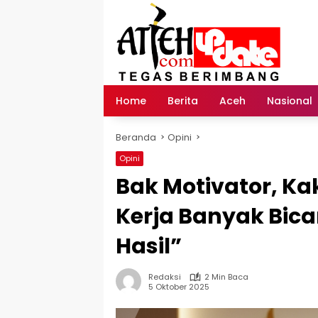
Langsung
ke
konten
Home
Berita
Aceh
Nasional
Beranda
Opini
Opini
Bak Motivator, Ka
Kerja Banyak Bic
Hasil”
Redaksi
2 Min Baca
5 Oktober 2025