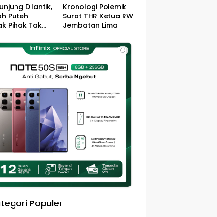
unjung Dilantik,
Kronologi Polemik
h Puteh :
Surat THR Ketua RW
k Pihak Tak
Jembatan Lima
s Jefry – Haikal
Pemimpin Kota
ⓘ
sa
tegori Populer