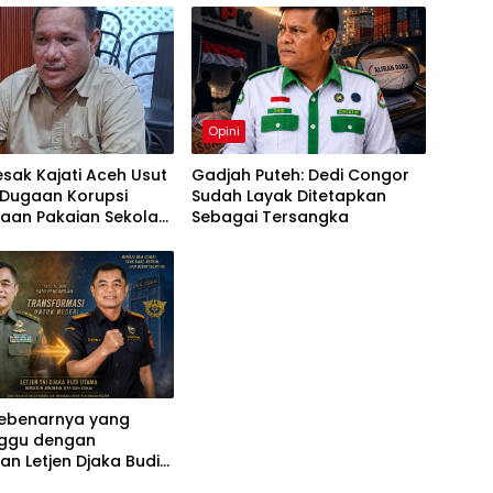
Opini
sak Kajati Aceh Usut
Gadjah Puteh: Dedi Congor
 Dugaan Korupsi
Sudah Layak Ditetapkan
aan Pakaian Sekolah
Sebagai Tersangka
 Langsa
Sebenarnya yang
ggu dengan
an Letjen Djaka Budi
di Bea Cukai sebagai