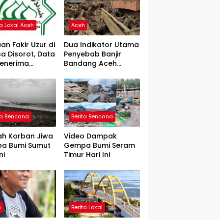
ta Lokal Aceh
Aceh
an Fakir Uzur di
Dua Indikator Utama
a Disorot, Data
Penyebab Banjir
Penerima
Bandang Aceh
rtanyakan
Tamiang, Gadjah
Puteh Soroti
Kerusakan DAS
ta Bencana
Berita Bencana
ah Korban Jiwa
Video Dampak
a Bumi Sumut
Gempa Bumi Seram
ni
Timur Hari Ini
h
Berita Lokal