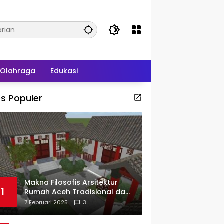
Olahraga
Edukasi
s Populer
Makna Filosofis Arsitektur
1
Rumah Aceh Tradisional dan
Sejarah Perkembangannya
7 Februari 2025
3