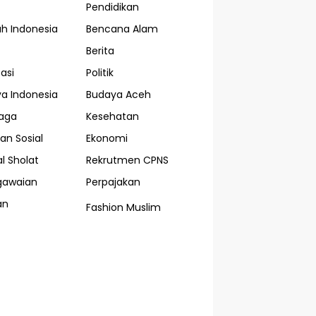
Pendidikan
ah Indonesia
Bencana Alam
Berita
asi
Politik
a Indonesia
Budaya Aceh
aga
Kesehatan
an Sosial
Ekonomi
l Sholat
Rekrutmen CPNS
gawaian
Perpajakan
an
Fashion Muslim