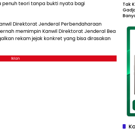
 penuh teori tanpa bukti nyata bagi
Tak K
Gadja
Banya
Ikhla
Kanwil Direktorat Jenderal Perbendaharaan
Jadi 
pernah memimpin Kanwil Direktorat Jenderal Bea
Lang
ggalkan rekam jejak konkret yang bisa dirasakan
Iklan
Ka