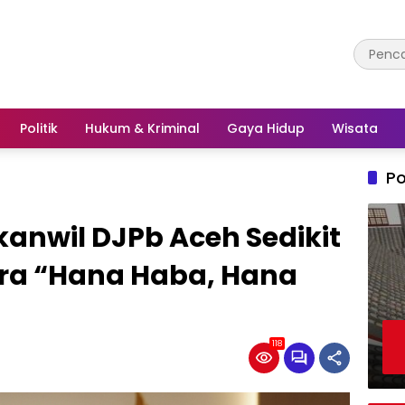
Politik
Hukum & Kriminal
Gaya Hidup
Wisata
Po
kanwil DJPb Aceh Sedikit
ara “Hana Haba, Hana
118