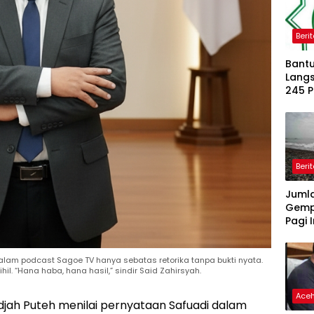
Beri
Bantu
Langs
245 
Dipe
Beri
Juml
Gemp
Pagi I
dalam podcast Sagoe TV hanya sebatas retorika tanpa bukti nyata.
hil. “Hana haba, hana hasil,” sindir Said Zahirsyah.
Ace
jah Puteh menilai pernyataan Safuadi dalam