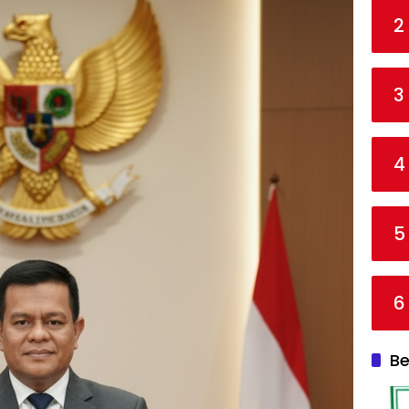
2
3
4
5
6
Be