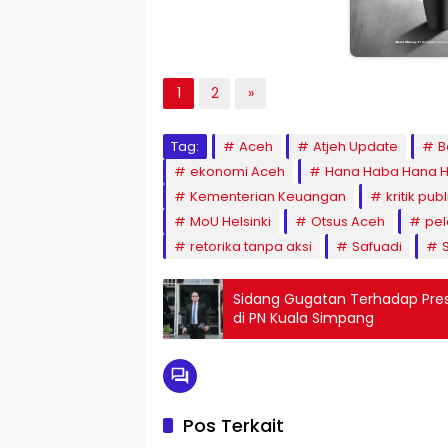
1
2
»
Tag:
Aceh
Atjeh Update
B
ekonomi Aceh
Hana Haba Hana H
Kementerian Keuangan
kritik publ
MoU Helsinki
Otsus Aceh
pe
retorika tanpa aksi
Safuadi
Sidang Gugatan Terhadap Pres
di PN Kuala Simpang
Pos Terkait