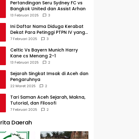
Pertandingan Seru Sydney FC vs
Bangkok United dan Assist Arhan
13 Februari 2025
3
Ini Daftar Nama Diduga Kerabat
Dekat Para Petinggi PTPN IV yang
Lulus PKWT
7 Februari 2025
3
Celtic Vs Bayern Munich Harry
Kane cs Menang 2-1
13 Februari 2025
2
Sejarah Singkat Imsak di Aceh dan
Pengaruhnya
22 Maret 2025
2
Tari Saman Aceh Sejarah, Makna,
Tutorial, dan Filosofi
7 Februari 2025
2
rita Daerah