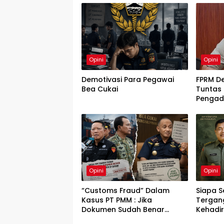
Opini
Opini
Demotivasi Para Pegawai
FPRM De
Bea Cukai
Tuntas
Pengad
di Kota
Opini
Opini
“Customs Fraud” Dalam
Siapa 
Kasus PT PMM : Jika
Tergan
Dokumen Sudah Benar
Kehadir
Mengapa Kapal Ditangkap ?
Utama 