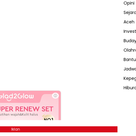
Opini
Sejar
Aceh
Invest
Buday
Olahr
Bantu
Jadwa
Kepe
Hibur
ⓘ
Iklan