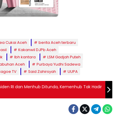
ea Cukai Aceh
berita Aceh terbaru
asil
Kakanwil DJPb Aceh
ik
lbh kantara
LSM Gadjah Puteh
labuhan Aceh
Purbaya Yudhi Sadewa
Sagoe TV
Said Zahirsyah
UUPA
iden RI dan Menhub Ditunda, Kemenhub Tak Hadir