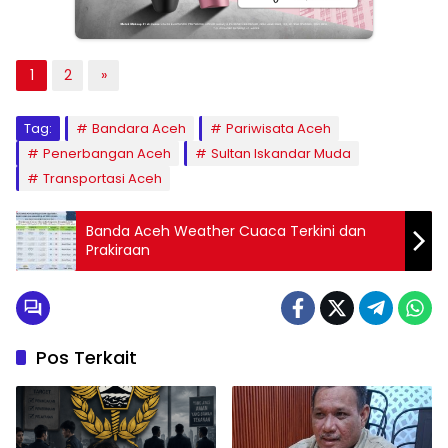
1
2
»
Tag:
Bandara Aceh
Pariwisata Aceh
Penerbangan Aceh
Sultan Iskandar Muda
Transportasi Aceh
Banda Aceh Weather Cuaca Terkini dan
Prakiraan
Pos Terkait