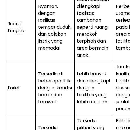
Nyaman,
dilengkapi
Perbe
dengan
fasilitas
utam
fasilitas
tambahan
terlet
Ruang
tempat duduk
seperti ruang
pada 
Tunggu
dan colokan
merokok
area 
listrik yang
terpisah dan
fasilit
memadai.
area bermain
tamba
anak.
Jumla
Tersedia di
Lebih banyak
kualit
beberapa titik
dan dilengkapi
fasilit
Toilet
dengan kondisi
dengan
dises
bersih dan
fasilitas yang
deng
terawat.
lebih modern.
jumla
penu
Tersedia
Piliha
Tersedia
pilihan yang
maka