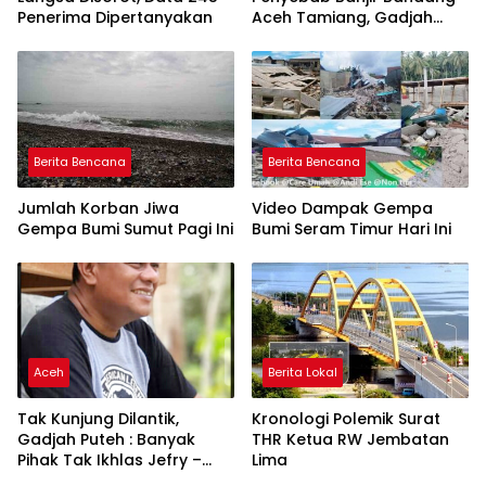
Penerima Dipertanyakan
Aceh Tamiang, Gadjah
Puteh Soroti Kerusakan
DAS
Berita Bencana
Berita Bencana
Jumlah Korban Jiwa
Video Dampak Gempa
Gempa Bumi Sumut Pagi Ini
Bumi Seram Timur Hari Ini
Aceh
Berita Lokal
Tak Kunjung Dilantik,
Kronologi Polemik Surat
Gadjah Puteh : Banyak
THR Ketua RW Jembatan
Pihak Tak Ikhlas Jefry –
Lima
Haikal Jadi Pemimpin Kota