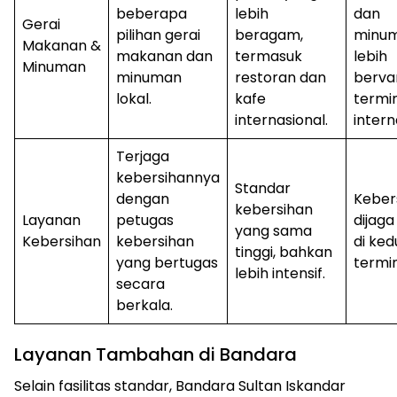
beberapa
lebih
dan
Gerai
pilihan gerai
beragam,
minu
Makanan &
makanan dan
termasuk
lebih
Minuman
minuman
restoran dan
bervar
lokal.
kafe
termi
internasional.
intern
Terjaga
kebersihannya
Standar
dengan
Keber
kebersihan
Layanan
petugas
dijaga
yang sama
Kebersihan
kebersihan
di ked
tinggi, bahkan
yang bertugas
termin
lebih intensif.
secara
berkala.
Layanan Tambahan di Bandara
Selain fasilitas standar, Bandara Sultan Iskandar