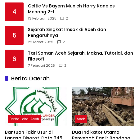
Celtic Vs Bayern Munich Harry Kane cs
4
Menang 2-1
13 Februari 2025
2
Sejarah Singkat Imsak di Aceh dan
5
Pengaruhnya
22 Maret 2025
2
Tari Saman Aceh Sejarah, Makna, Tutorial, dan
6
Filosofi
7 Februari 2025
2
Berita Daerah
Berita Lokal Aceh
Aceh
Bantuan Fakir Uzur di
Dua Indikator Utama
Langsa Disorot, Data 245
Penyebab Banjir Bandang