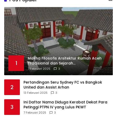
Makna Filosofis Arsitektur Rumah Aceh
1
Tradisional dan Sejarah
Perkembangannya
7 Februari 2025
3
Pertandingan Seru Sydney FC vs Bangkok
2
United dan Assist Arhan
13 Februari 2025
3
Ini Daftar Nama Diduga Kerabat Dekat Para
3
Petinggi PTPN IV yang Lulus PKWT
7 Februari 2025
3