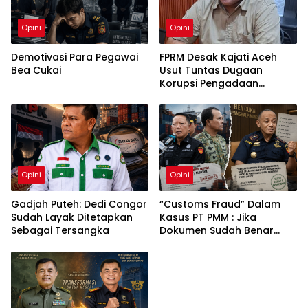
Opini
Opini
Demotivasi Para Pegawai
FPRM Desak Kajati Aceh
Bea Cukai
Usut Tuntas Dugaan
Korupsi Pengadaan
Pakaian Sekolah di Kota
Langsa
Opini
Opini
Gadjah Puteh: Dedi Congor
“Customs Fraud” Dalam
Sudah Layak Ditetapkan
Kasus PT PMM : Jika
Sebagai Tersangka
Dokumen Sudah Benar
Mengapa Kapal Ditangkap
?