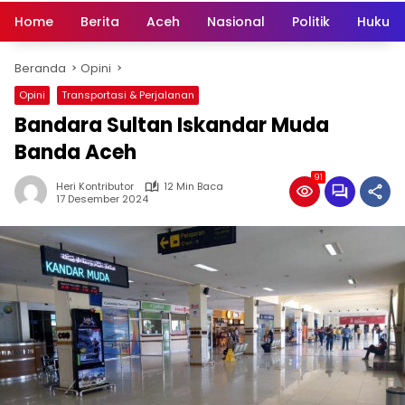
Home
Berita
Aceh
Nasional
Politik
Hukum 
Beranda
Opini
Opini
Transportasi & Perjalanan
Bandara Sultan Iskandar Muda
Banda Aceh
91
Heri Kontributor
12 Min Baca
17 Desember 2024