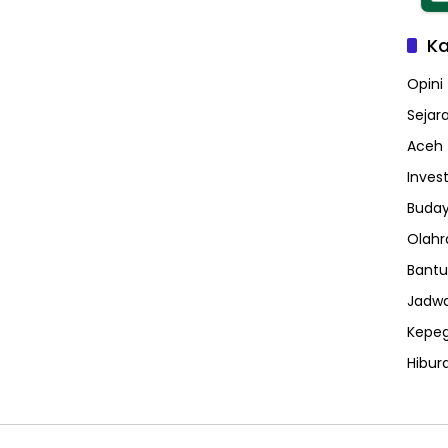
Ka
Opini
Sejar
Aceh
Invest
Buday
Olahr
Bantu
Jadwa
Kepe
Hibur