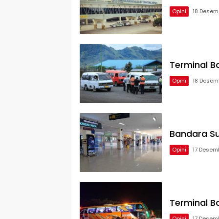
Opini
18 Desem
Terminal B
Opini
18 Desem
Bandara Su
Opini
17 Desem
Terminal B
Opini
17 Desem