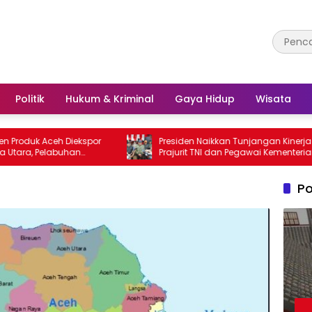
Politik
Hukum & Kriminal
Gaya Hidup
Wisata
 Aceh Diekspor
Presiden Naikkan Tunjangan Kinerja
Pelabuhan
Prajurit TNI dan Pegawai Kementerian
r Utama
Pertahanan
Po