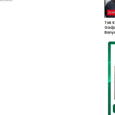
Ace
Tak K
Gadja
Banya
Ikhla
Jadi 
Lang