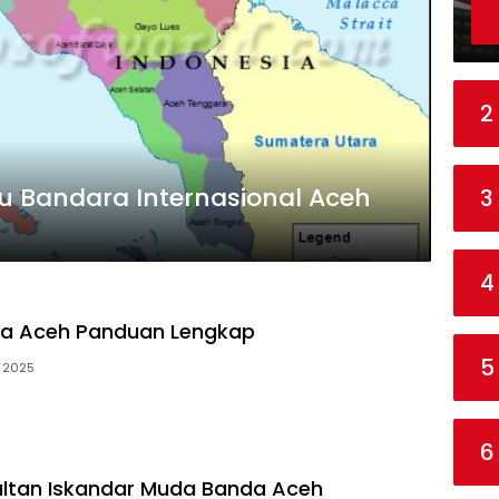
2
u Bandara Internasional Aceh
3
4
da Aceh Panduan Lengkap
5
i 2025
6
ltan Iskandar Muda Banda Aceh