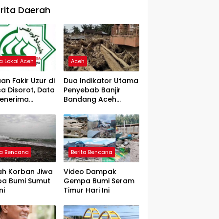
rita Daerah
ta Lokal Aceh
Aceh
an Fakir Uzur di
Dua Indikator Utama
a Disorot, Data
Penyebab Banjir
Penerima
Bandang Aceh
rtanyakan
Tamiang, Gadjah
Puteh Soroti
Kerusakan DAS
ta Bencana
Berita Bencana
ah Korban Jiwa
Video Dampak
a Bumi Sumut
Gempa Bumi Seram
ni
Timur Hari Ini