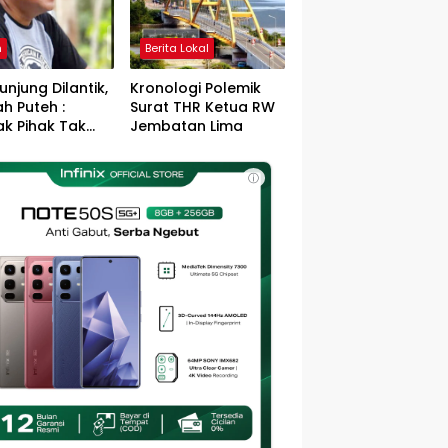
h
Berita Lokal
unjung Dilantik,
Kronologi Polemik
h Puteh :
Surat THR Ketua RW
k Pihak Tak
Jembatan Lima
s Jefry – Haikal
Pemimpin Kota
ⓘ
sa