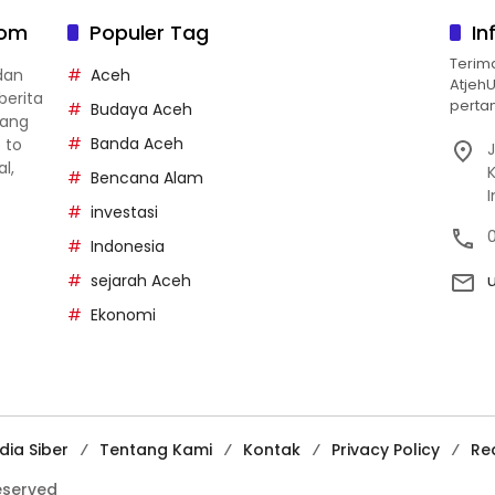
com
Populer Tag
In
Terim
dan
Aceh
Atjeh
berita
pertan
Budaya Aceh
yang
Banda Aceh
p to
J
al,
Bencana Alam
investasi
Indonesia
sejarah Aceh
Ekonomi
ia Siber
Tentang Kami
Kontak
Privacy Policy
Re
reserved