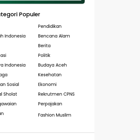
tegori Populer
Pendidikan
ah Indonesia
Bencana Alam
Berita
asi
Politik
a Indonesia
Budaya Aceh
aga
Kesehatan
an Sosial
Ekonomi
l Sholat
Rekrutmen CPNS
gawaian
Perpajakan
an
Fashion Muslim