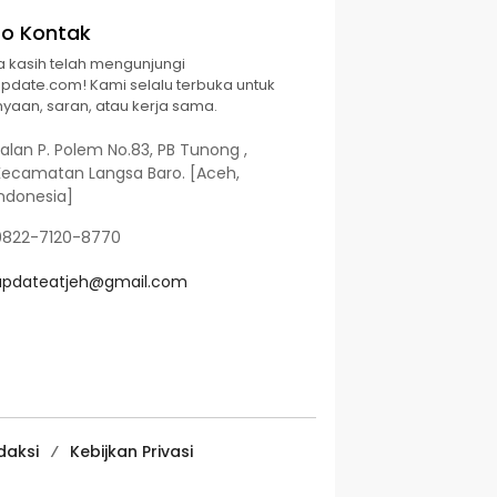
fo Kontak
a kasih telah mengunjungi
Update.com! Kami selalu terbuka untuk
yaan, saran, atau kerja sama.
alan P. Polem No.83, PB Tunong ,
Kecamatan Langsa Baro. [Aceh,
Indonesia]
0822-7120-8770
updateatjeh@gmail.com
daksi
Kebijkan Privasi