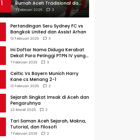
1
Rumah Aceh Tradisional dan
Sejarah Perkembangannya
7 Februari 2025
3
Pertandingan Seru Sydney FC vs
Bangkok United dan Assist Arhan
13 Februari 2025
3
Ini Daftar Nama Diduga Kerabat
Dekat Para Petinggi PTPN IV yang
Lulus PKWT
7 Februari 2025
3
Celtic Vs Bayern Munich Harry
Kane cs Menang 2-1
13 Februari 2025
2
Sejarah Singkat Imsak di Aceh dan
Pengaruhnya
22 Maret 2025
2
Tari Saman Aceh Sejarah, Makna,
Tutorial, dan Filosofi
7 Februari 2025
2