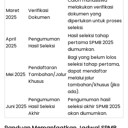
Calon mahasiswa
melakukan verifikasi
Maret
Verifikasi
dokumen yang
2025
Dokumen
diperlukan untuk proses
seleksi.
Hasil seleksi tahap
April
Pengumuman
pertama SPMB 2025
2025
Hasil Seleksi
diumumkan.
Bagi yang belum lolos
seleksi tahap pertama,
Pendaftaran
dapat mendaftar
Mei 2025
Tambahan/Jalur
melalui jalur
Khusus
tambahan/khusus (jika
ada).
Pengumuman
Pengumuman hasil
Juni 2025
Hasil Seleksi
seleksi akhir SPMB 2025
Akhir
akan diumumkan.
Panduan Memanfaatkan Jadwal SPMB