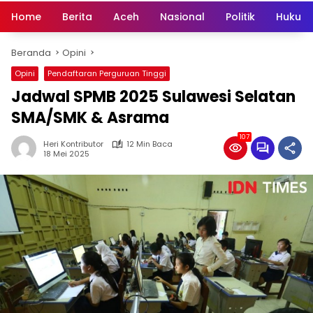
Home
Berita
Aceh
Nasional
Politik
Hukum 
Beranda
Opini
Opini
Pendaftaran Perguruan Tinggi
Jadwal SPMB 2025 Sulawesi Selatan
SMA/SMK & Asrama
107
Heri Kontributor
12 Min Baca
18 Mei 2025