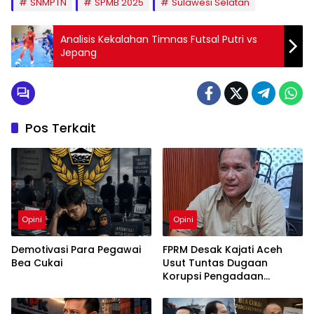
SNMPTN
SPMB 2025
Sulawesi Selatan
Analisis Kekalahan Timnas Futsal Putri vs
Jepang
Pos Terkait
Opini
Opini
Demotivasi Para Pegawai
FPRM Desak Kajati Aceh
Bea Cukai
Usut Tuntas Dugaan
Korupsi Pengadaan
Pakaian Sekolah di Kota
Langsa