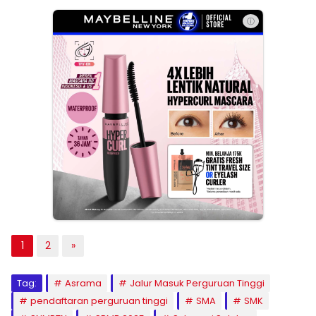
ⓘ
1
2
»
Tag:
Asrama
Jalur Masuk Perguruan Tinggi
pendaftaran perguruan tinggi
SMA
SMK