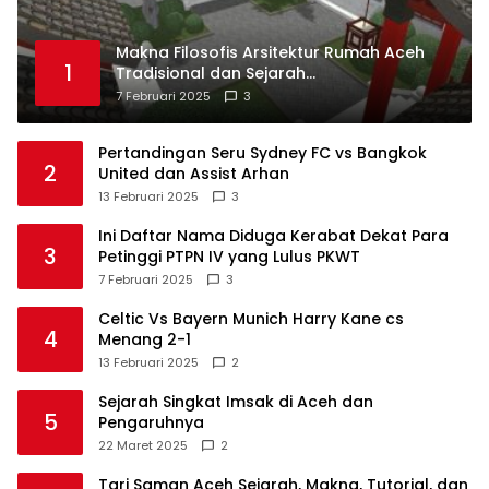
Makna Filosofis Arsitektur Rumah Aceh
1
Tradisional dan Sejarah
Perkembangannya
7 Februari 2025
3
Pertandingan Seru Sydney FC vs Bangkok
2
United dan Assist Arhan
13 Februari 2025
3
Ini Daftar Nama Diduga Kerabat Dekat Para
3
Petinggi PTPN IV yang Lulus PKWT
7 Februari 2025
3
Celtic Vs Bayern Munich Harry Kane cs
4
Menang 2-1
13 Februari 2025
2
Sejarah Singkat Imsak di Aceh dan
5
Pengaruhnya
22 Maret 2025
2
Tari Saman Aceh Sejarah, Makna, Tutorial, dan