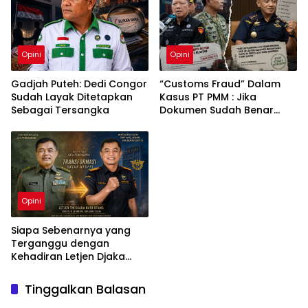
Opini
Opini
Gadjah Puteh: Dedi Congor
“Customs Fraud” Dalam
Sudah Layak Ditetapkan
Kasus PT PMM : Jika
Sebagai Tersangka
Dokumen Sudah Benar
Mengapa Kapal Ditangkap
?
Opini
Siapa Sebenarnya yang
Terganggu dengan
Kehadiran Letjen Djaka
Budi Utama di Bea Cukai
sebagai Dirjen Bea Cukai?
Tinggalkan Balasan