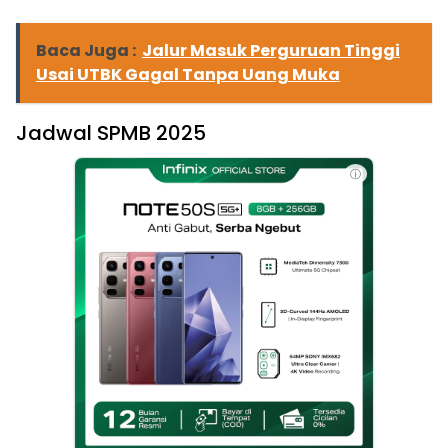
Baca Juga :
Jalur Masuk Perguruan Tinggi
Usai UTBK Gagal Tanpa Uang Muka
Jadwal SPMB 2025
ⓘ