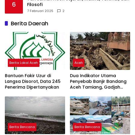
6
Filosofi
7 Februari 2025
2
Berita Daerah
Berita Lokal Aceh
Aceh
Bantuan Fakir Uzur di
Dua Indikator Utama
Langsa Disorot, Data 245
Penyebab Banjir Bandang
Penerima Dipertanyakan
Aceh Tamiang, Gadjah
Puteh Soroti Kerusakan
DAS
Berita Bencana
Berita Bencana