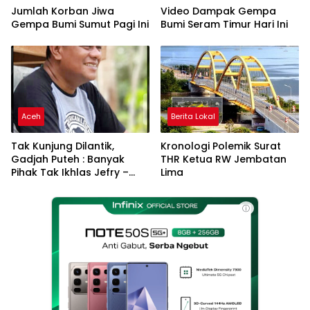
Jumlah Korban Jiwa
Video Dampak Gempa
Gempa Bumi Sumut Pagi Ini
Bumi Seram Timur Hari Ini
Aceh
Berita Lokal
Tak Kunjung Dilantik,
Kronologi Polemik Surat
Gadjah Puteh : Banyak
THR Ketua RW Jembatan
Pihak Tak Ikhlas Jefry –
Lima
Haikal Jadi Pemimpin Kota
Langsa
ⓘ