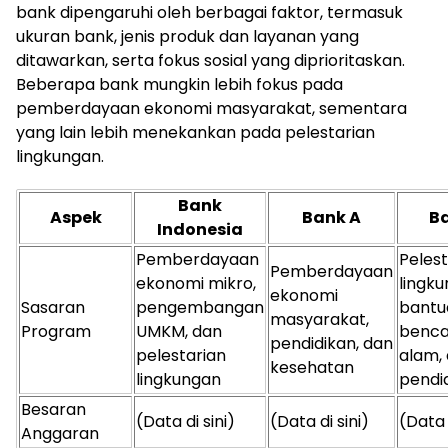
bank dipengaruhi oleh berbagai faktor, termasuk
ukuran bank, jenis produk dan layanan yang
ditawarkan, serta fokus sosial yang diprioritaskan.
Beberapa bank mungkin lebih fokus pada
pemberdayaan ekonomi masyarakat, sementara
yang lain lebih menekankan pada pelestarian
lingkungan.
Bank
Aspek
Bank A
Ba
Indonesia
Pemberdayaan
Pelest
Pemberdayaan
ekonomi mikro,
lingku
ekonomi
Sasaran
pengembangan
bantu
masyarakat,
Program
UMKM, dan
benc
pendidikan, dan
pelestarian
alam,
kesehatan
lingkungan
pendi
Besaran
(Data di sini)
(Data di sini)
(Data 
Anggaran