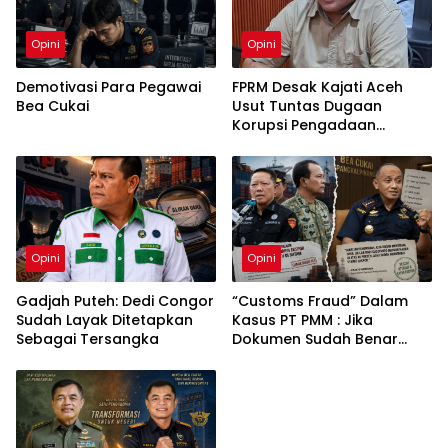
Opini
Opini
Demotivasi Para Pegawai
FPRM Desak Kajati Aceh
Bea Cukai
Usut Tuntas Dugaan
Korupsi Pengadaan
Pakaian Sekolah di Kota
Langsa
Opini
Opini
Gadjah Puteh: Dedi Congor
“Customs Fraud” Dalam
Sudah Layak Ditetapkan
Kasus PT PMM : Jika
Sebagai Tersangka
Dokumen Sudah Benar
Mengapa Kapal Ditangkap
ⓘ
?