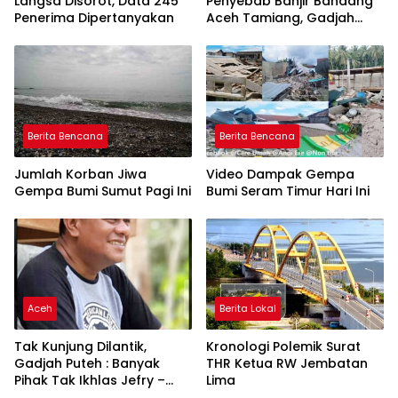
Langsa Disorot, Data 245
Penyebab Banjir Bandang
Penerima Dipertanyakan
Aceh Tamiang, Gadjah
Puteh Soroti Kerusakan
DAS
Berita Bencana
Berita Bencana
Jumlah Korban Jiwa
Video Dampak Gempa
Gempa Bumi Sumut Pagi Ini
Bumi Seram Timur Hari Ini
Aceh
Berita Lokal
Tak Kunjung Dilantik,
Kronologi Polemik Surat
Gadjah Puteh : Banyak
THR Ketua RW Jembatan
Pihak Tak Ikhlas Jefry –
Lima
Haikal Jadi Pemimpin Kota