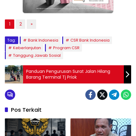
1
2
»
Tag:
Bank Indonesia
CSR Bank Indonesia
Keberlanjutan
Program CSR
Tanggung Jawab Sosial
Panduan Pengurusan Surat Jalan Hilang
Barang Terminal Tj Priok
Pos Terkait