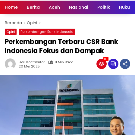
Home
Berita
Aceh
Nasional
Politik
Hukum 
Beranda
Opini
Opini
Perkembangan Bank Indonesia
Perkembangan Terbaru CSR Bank
Indonesia Fokus dan Dampak
83
Heri Kontributor
11 Min Baca
20 Mei 2025