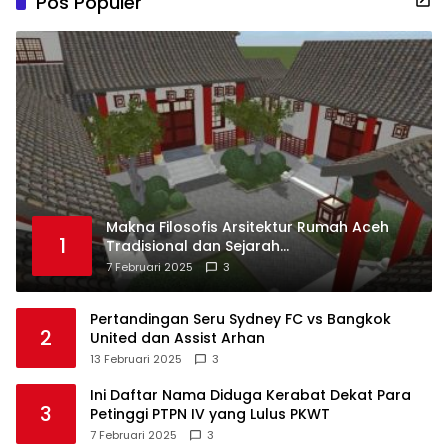
Pos Populer
Makna Filosofis Arsitektur Rumah Aceh
1
Tradisional dan Sejarah
Perkembangannya
7 Februari 2025
3
Pertandingan Seru Sydney FC vs Bangkok
2
United dan Assist Arhan
13 Februari 2025
3
Ini Daftar Nama Diduga Kerabat Dekat Para
3
Petinggi PTPN IV yang Lulus PKWT
7 Februari 2025
3