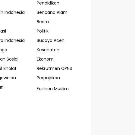
Pendidikan
ah Indonesia
Bencana Alam
Berita
asi
Politik
a Indonesia
Budaya Aceh
aga
Kesehatan
an Sosial
Ekonomi
l Sholat
Rekrutmen CPNS
gawaian
Perpajakan
an
Fashion Muslim