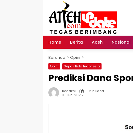
Langsung
ke
konten
Home
Berita
Aceh
Nasional
Beranda
Opini
Opini
Sepak Bola Indonesia
Prediksi Dana Spo
Redaksi
9 Min Baca
16 Juni 2025