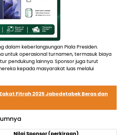
 dalam keberlangsungan Piala Presiden.
 untuk operasional turnamen, termasuk biaya
ktur pendukung lainnya. Sponsor juga turut
ereka kepada masyarakat luas melalui
Zakat Fitrah 2025 Jabodetabek Beras dan
elumnya
Nilai Sponsor (perkiraan)