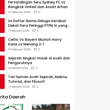
Pertandingan Seru Sydney FC vs
Bangkok United dan Assist Arhan
13 Februari 2025
3
Ini Daftar Nama Diduga Kerabat
Dekat Para Petinggi PTPN IV yang
Lulus PKWT
7 Februari 2025
3
Celtic Vs Bayern Munich Harry
Kane cs Menang 2-1
13 Februari 2025
2
Sejarah Singkat Imsak di Aceh dan
Pengaruhnya
22 Maret 2025
2
Tari Saman Aceh Sejarah, Makna,
Tutorial, dan Filosofi
7 Februari 2025
2
rita Daerah