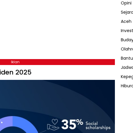
Opini
Sejar
Aceh
Invest
Buday
Olahr
Bantu
Iklan
Jadwa
siden 2025
Kepe
Hibur
ⓘ