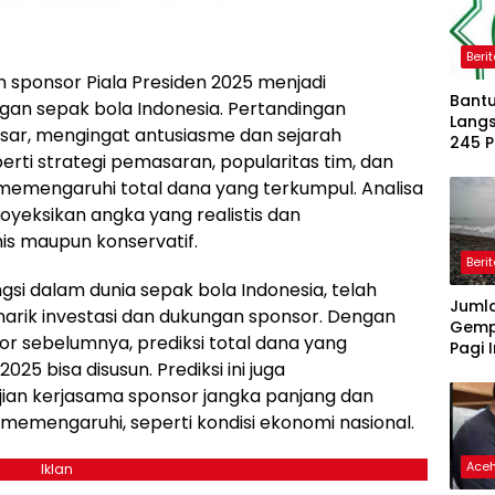
Beri
 sponsor Piala Presiden 2025 menjadi
Bantu
gan sepak bola Indonesia. Pertandingan
Langs
esar, mengingat antusiasme dan sejarah
245 
erti strategi pemasaran, popularitas tim, dan
Dipe
memengaruhi total dana yang terkumpul. Analisa
eksikan angka yang realistis dan
s maupun konservatif.
Beri
ngsi dalam dunia sepak bola Indonesia, telah
Juml
arik investasi dan dukungan sponsor. Dengan
Gemp
sor sebelumnya, prediksi total dana yang
Pagi I
25 bisa disusun. Prediksi ini juga
ian kerjasama sponsor jangka panjang dan
 memengaruhi, seperti kondisi ekonomi nasional.
Ace
Iklan