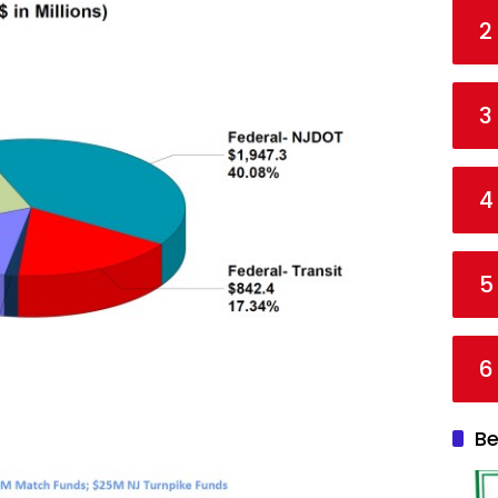
2
3
4
5
6
Be