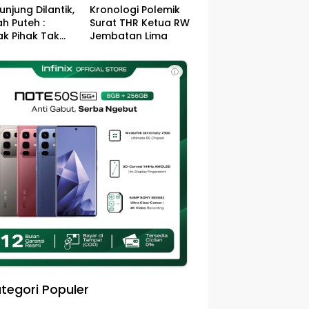
unjung Dilantik,
Kronologi Polemik
h Puteh :
Surat THR Ketua RW
k Pihak Tak
Jembatan Lima
s Jefry – Haikal
Pemimpin Kota
ⓘ
sa
tegori Populer