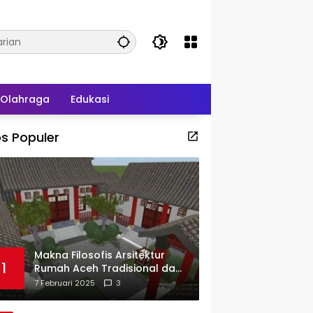
Olahraga
Edukasi
s Populer
Makna Filosofis Arsitektur
1
Rumah Aceh Tradisional dan
Sejarah Perkembangannya
7 Februari 2025
3