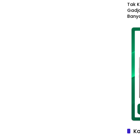
Tak K
Gadja
Banya
Ikhla
Jadi 
Lang
Ka