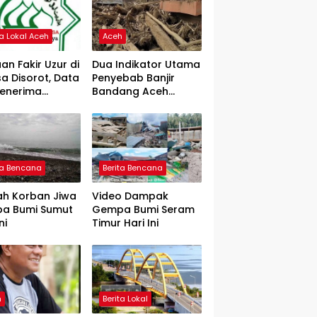
ta Lokal Aceh
Aceh
an Fakir Uzur di
Dua Indikator Utama
a Disorot, Data
Penyebab Banjir
Penerima
Bandang Aceh
rtanyakan
Tamiang, Gadjah
Puteh Soroti
Kerusakan DAS
ta Bencana
Berita Bencana
ah Korban Jiwa
Video Dampak
a Bumi Sumut
Gempa Bumi Seram
ni
Timur Hari Ini
h
Berita Lokal