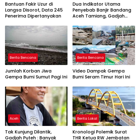
Bantuan Fakir Uzur di
Dua Indikator Utama
Langsa Disorot, Data 245
Penyebab Banjir Bandang
Penerima Dipertanyakan
Aceh Tamiang, Gadjah
Puteh Soroti Kerusakan
DAS
Berita Bencana
Berita Bencana
Jumlah Korban Jiwa
Video Dampak Gempa
Gempa Bumi Sumut Pagi Ini
Bumi Seram Timur Hari Ini
Aceh
Berita Lokal
Tak Kunjung Dilantik,
Kronologi Polemik Surat
Gadjah Puteh : Banyak
THR Ketua RW Jembatan