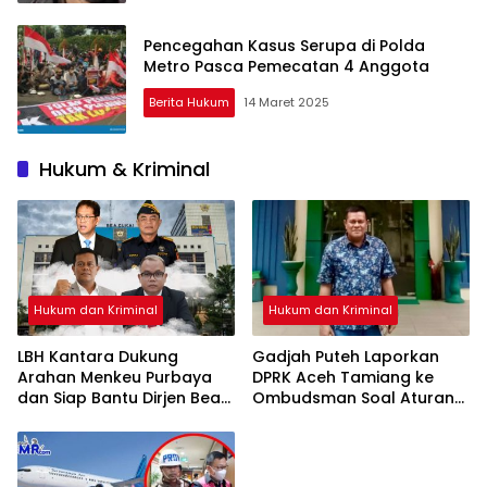
Pencegahan Kasus Serupa di Polda
Metro Pasca Pemecatan 4 Anggota
Berita Hukum
14 Maret 2025
Hukum & Kriminal
Hukum dan Kriminal
Hukum dan Kriminal
LBH Kantara Dukung
Gadjah Puteh Laporkan
Arahan Menkeu Purbaya
DPRK Aceh Tamiang ke
dan Siap Bantu Dirjen Bea
Ombudsman Soal Aturan
Cukai Perkuat Reformasi
BKD
Penindakan