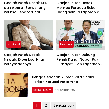
Gadjah Puteh Desak KPK
Gadjah Puteh Desak
dan Aparat Berwenang
Menkeu Purbaya Buka
Periksa Sengkarut di
Ulang Semua Laporan di
Kementerian Keuangan,
WISE: “Pelapor Jangan
Termasuk Dugaan Korupsi
Dipersulit, Jangan Lindungi
Proyek Coretax
Pegawai Nakal!”
Nasional
Nasional
Gadjah Puteh Desak
Gadjah Puteh Dukung
Nirwala Diperiksa, Nilai
Penuh Kanal “Lapor Pak
Pernyataannya
Purbaya”, Siap Laporkan
Bertentangan dengan
Kasus Mandek di Bea Cukai
Dirjen Bea Cukai
Langsa
Penggeledahan Rumah Riza Chalid
Terkait Korupsi Pertamina
Berita Hukum
27 Februari 2025
Paginasi
1
2
Berikutnya »