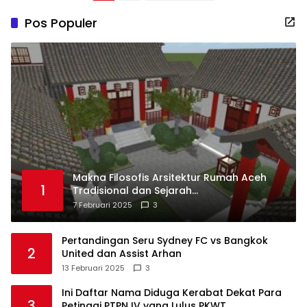
pos
Pos Populer
Makna Filosofis Arsitektur Rumah Aceh
1
Tradisional dan Sejarah
Perkembangannya
7 Februari 2025
3
Pertandingan Seru Sydney FC vs Bangkok
2
United dan Assist Arhan
13 Februari 2025
3
Ini Daftar Nama Diduga Kerabat Dekat Para
3
Petinggi PTPN IV yang Lulus PKWT