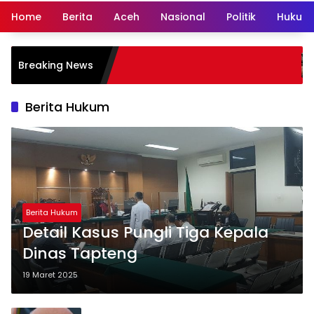
Home
Berita
Aceh
Nasional
Politik
Hukum 
Dedi Congor
Breaking News
Polri, KPK K
Cargo
Berita Hukum
Berita Hukum
Detail Kasus Pungli Tiga Kepala
Dinas Tapteng
19 Maret 2025