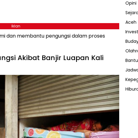
Opini
Sejar
Aceh
Iklan
Invest
hami dan membantu pengungsi dalam proses
Buday
Olahr
gsi Akibat Banjir Luapan Kali
Bantu
Jadwa
Kepe
Hibur
ⓘ