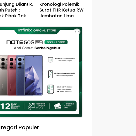
unjung Dilantik,
Kronologi Polemik
h Puteh :
Surat THR Ketua RW
k Pihak Tak
Jembatan Lima
s Jefry – Haikal
Pemimpin Kota
ⓘ
sa
tegori Populer