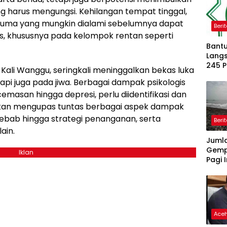
harus mengungsi. Kehilangan tempat tinggal,
auma yang mungkin dialami sebelumnya dapat
Beri
s, khususnya pada kelompok rentan seperti
Bantu
Langs
245 
 Kali Wanggu, seringkali meninggalkan bekas luka
Dipe
tapi juga pada jiwa. Berbagai dampak psikologis
emasan hingga depresi, perlu diidentifikasi dan
i akan mengupas tuntas berbagai aspek dampak
nyebab hingga strategi penanganan, serta
Beri
ain.
Juml
Gemp
Iklan
Pagi I
Ace