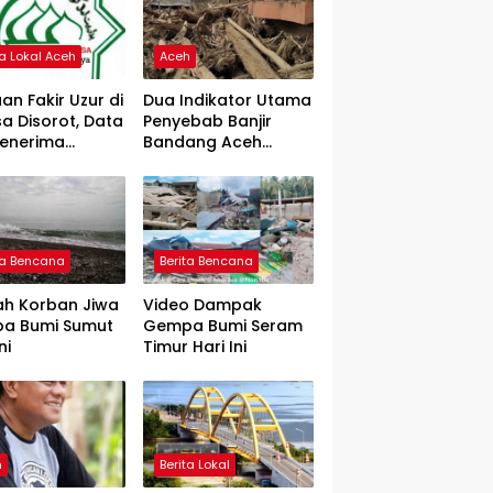
ta Lokal Aceh
Aceh
an Fakir Uzur di
Dua Indikator Utama
a Disorot, Data
Penyebab Banjir
Penerima
Bandang Aceh
rtanyakan
Tamiang, Gadjah
Puteh Soroti
Kerusakan DAS
ta Bencana
Berita Bencana
ah Korban Jiwa
Video Dampak
a Bumi Sumut
Gempa Bumi Seram
ni
Timur Hari Ini
h
Berita Lokal