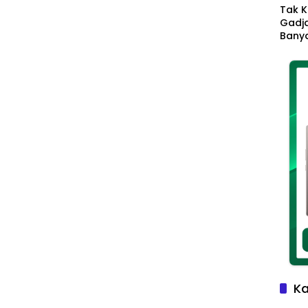
Tak K
Gadja
Banya
Ikhla
Jadi 
Lang
Ka