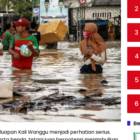
2
3
4
5
6
Be
luapan Kali Wanggu menjadi perhatian serius.
arta benda, tetapi juga berpotensi menimbulkan