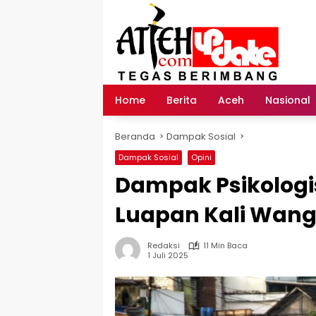
Langsung
ke
konten
Home
Berita
Aceh
Nasional
Beranda
Dampak Sosial
Dampak Sosial
Opini
Dampak Psikologis
Luapan Kali Wan
Redaksi
11 Min Baca
1 Juli 2025