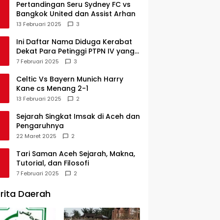
Pertandingan Seru Sydney FC vs
Bangkok United dan Assist Arhan
13 Februari 2025
3
Ini Daftar Nama Diduga Kerabat
Dekat Para Petinggi PTPN IV yang
Lulus PKWT
7 Februari 2025
3
Celtic Vs Bayern Munich Harry
Kane cs Menang 2-1
13 Februari 2025
2
Sejarah Singkat Imsak di Aceh dan
Pengaruhnya
22 Maret 2025
2
Tari Saman Aceh Sejarah, Makna,
Tutorial, dan Filosofi
7 Februari 2025
2
rita Daerah