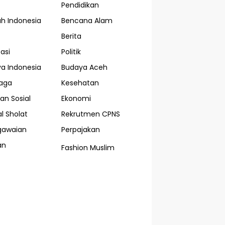
Pendidikan
ah Indonesia
Bencana Alam
Berita
asi
Politik
a Indonesia
Budaya Aceh
aga
Kesehatan
an Sosial
Ekonomi
l Sholat
Rekrutmen CPNS
gawaian
Perpajakan
an
Fashion Muslim