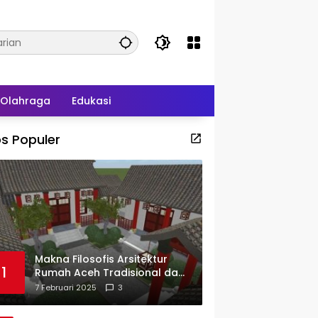
Olahraga
Edukasi
s Populer
Makna Filosofis Arsitektur
1
Rumah Aceh Tradisional dan
Sejarah Perkembangannya
7 Februari 2025
3