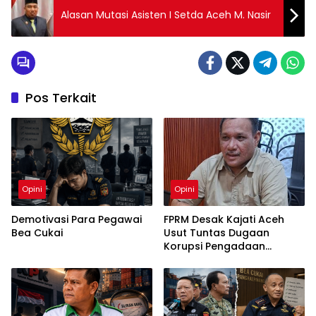
Alasan Mutasi Asisten I Setda Aceh M. Nasir
Pos Terkait
Opini
Opini
Demotivasi Para Pegawai
FPRM Desak Kajati Aceh
Bea Cukai
Usut Tuntas Dugaan
Korupsi Pengadaan
Pakaian Sekolah di Kota
Langsa