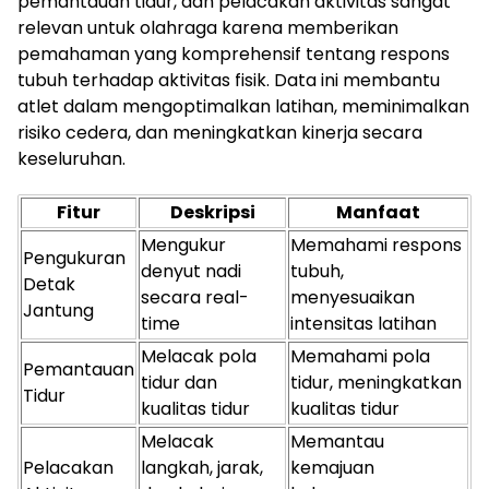
pemantauan tidur, dan pelacakan aktivitas sangat
relevan untuk olahraga karena memberikan
pemahaman yang komprehensif tentang respons
tubuh terhadap aktivitas fisik. Data ini membantu
atlet dalam mengoptimalkan latihan, meminimalkan
risiko cedera, dan meningkatkan kinerja secara
keseluruhan.
Fitur
Deskripsi
Manfaat
Mengukur
Memahami respons
Pengukuran
denyut nadi
tubuh,
Detak
secara real-
menyesuaikan
Jantung
time
intensitas latihan
Melacak pola
Memahami pola
Pemantauan
tidur dan
tidur, meningkatkan
Tidur
kualitas tidur
kualitas tidur
Melacak
Memantau
Pelacakan
langkah, jarak,
kemajuan