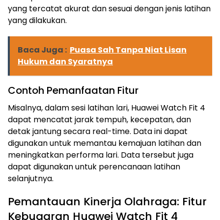
yang tercatat akurat dan sesuai dengan jenis latihan
yang dilakukan.
Baca Juga :
Puasa Sah Tanpa Niat Lisan
Hukum dan Syaratnya
Contoh Pemanfaatan Fitur
Misalnya, dalam sesi latihan lari, Huawei Watch Fit 4
dapat mencatat jarak tempuh, kecepatan, dan
detak jantung secara real-time. Data ini dapat
digunakan untuk memantau kemajuan latihan dan
meningkatkan performa lari. Data tersebut juga
dapat digunakan untuk perencanaan latihan
selanjutnya.
Pemantauan Kinerja Olahraga: Fitur
Kebugaran Huawei Watch Fit 4