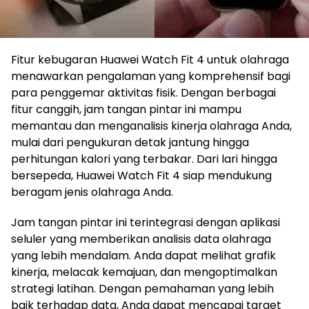
Fitur kebugaran Huawei Watch Fit 4 untuk olahraga
menawarkan pengalaman yang komprehensif bagi
para penggemar aktivitas fisik. Dengan berbagai
fitur canggih, jam tangan pintar ini mampu
memantau dan menganalisis kinerja olahraga Anda,
mulai dari pengukuran detak jantung hingga
perhitungan kalori yang terbakar. Dari lari hingga
bersepeda, Huawei Watch Fit 4 siap mendukung
beragam jenis olahraga Anda.
Jam tangan pintar ini terintegrasi dengan aplikasi
seluler yang memberikan analisis data olahraga
yang lebih mendalam. Anda dapat melihat grafik
kinerja, melacak kemajuan, dan mengoptimalkan
strategi latihan. Dengan pemahaman yang lebih
baik terhadap data, Anda dapat mencapai target