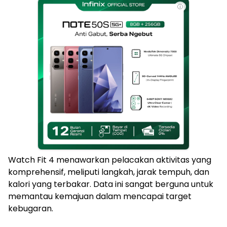
ⓘ
Watch Fit 4 menawarkan pelacakan aktivitas yang
komprehensif, meliputi langkah, jarak tempuh, dan
kalori yang terbakar. Data ini sangat berguna untuk
memantau kemajuan dalam mencapai target
kebugaran.