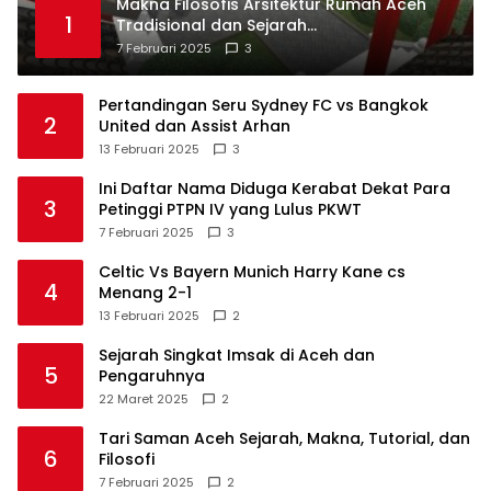
Makna Filosofis Arsitektur Rumah Aceh
1
Tradisional dan Sejarah
Perkembangannya
7 Februari 2025
3
Pertandingan Seru Sydney FC vs Bangkok
2
United dan Assist Arhan
13 Februari 2025
3
Ini Daftar Nama Diduga Kerabat Dekat Para
3
Petinggi PTPN IV yang Lulus PKWT
7 Februari 2025
3
Celtic Vs Bayern Munich Harry Kane cs
4
Menang 2-1
13 Februari 2025
2
Sejarah Singkat Imsak di Aceh dan
5
Pengaruhnya
22 Maret 2025
2
Tari Saman Aceh Sejarah, Makna, Tutorial, dan
6
Filosofi
7 Februari 2025
2