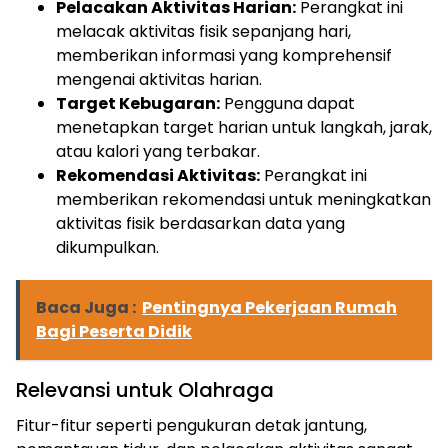
Pelacakan Aktivitas Harian:
Perangkat ini
melacak aktivitas fisik sepanjang hari,
memberikan informasi yang komprehensif
mengenai aktivitas harian.
Target Kebugaran:
Pengguna dapat
menetapkan target harian untuk langkah, jarak,
atau kalori yang terbakar.
Rekomendasi Aktivitas:
Perangkat ini
memberikan rekomendasi untuk meningkatkan
aktivitas fisik berdasarkan data yang
dikumpulkan.
Baca Juga :
Pentingnya Pekerjaan Rumah
Bagi Peserta Didik
Relevansi untuk Olahraga
Fitur-fitur seperti pengukuran detak jantung,