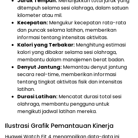
Jarak Tempuh:
Menunjukkan total jarak yang
ditempuh selama sesi olahraga, dalam satuan
kilometer atau mil.
Kecepatan:
Mengukur kecepatan rata-rata
dan puncak selama latihan, memberikan
informasi tentang intensitas aktivitas.
Kalori yang Terbakar:
Menghitung estimasi
kalori yang dibakar selama sesi olahraga,
membantu dalam manajemen berat badan.
Denyut Jantung:
Memantau denyut jantung
secara real-time, memberikan informasi
tentang tingkat aktivitas fisik dan intensitas
latihan.
Durasi Latihan:
Mencatat durasi total sesi
olahraga, membantu pengguna untuk
mengikuti jadwal latihan mereka.
Ilustrasi Grafik Pemantauan Kinerja
Huawei Watch Fit 4 menampilkan data-data ini