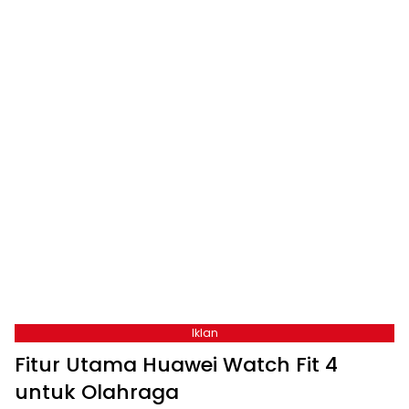
Iklan
Fitur Utama Huawei Watch Fit 4
untuk Olahraga