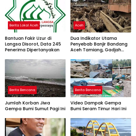
Berita Lokal Aceh
Aceh
Bantuan Fakir Uzur di
Dua Indikator Utama
Langsa Disorot, Data 245
Penyebab Banjir Bandang
Penerima Dipertanyakan
Aceh Tamiang, Gadjah
Puteh Soroti Kerusakan
DAS
Berita Bencana
Berita Bencana
Jumlah Korban Jiwa
Video Dampak Gempa
Gempa Bumi Sumut Pagi Ini
Bumi Seram Timur Hari Ini