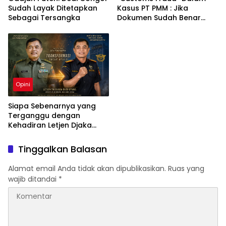
Sudah Layak Ditetapkan
Kasus PT PMM : Jika
Sebagai Tersangka
Dokumen Sudah Benar
Mengapa Kapal Ditangkap
?
Opini
Siapa Sebenarnya yang
Terganggu dengan
Kehadiran Letjen Djaka
Budi Utama di Bea Cukai
sebagai Dirjen Bea Cukai?
Tinggalkan Balasan
Alamat email Anda tidak akan dipublikasikan.
Ruas yang
wajib ditandai
*