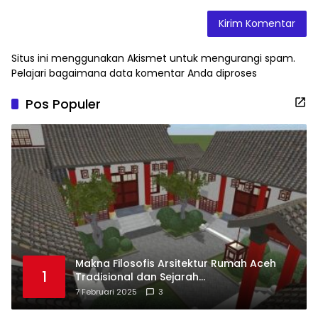
Situs ini menggunakan Akismet untuk mengurangi spam.
Pelajari bagaimana data komentar Anda diproses
Pos Populer
Makna Filosofis Arsitektur Rumah Aceh
1
Tradisional dan Sejarah
Perkembangannya
7 Februari 2025
3