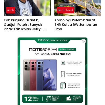
Aceh
Berita Lokal
Tak Kunjung Dilantik,
Kronologi Polemik Surat
Gadjah Puteh : Banyak
THR Ketua RW Jembatan
Pihak Tak Ikhlas Jefry –
Lima
Haikal Jadi Pemimpin Kota
Langsa
ⓘ