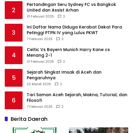
Pertandingan Seru Sydney FC vs Bangkok
2
United dan Assist Arhan
13 Februari 2025
3
Ini Daftar Nama Diduga Kerabat Dekat Para
3
Petinggi PTPN IV yang Lulus PKWT
7 Februari 2025
3
Celtic Vs Bayern Munich Harry Kane cs
4
Menang 2-1
13 Februari 2025
2
Sejarah Singkat Imsak di Aceh dan
5
Pengaruhnya
22 Maret 2025
2
Tari Saman Aceh Sejarah, Makna, Tutorial, dan
6
Filosofi
7 Februari 2025
2
Berita Daerah