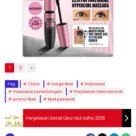
1
2
»
Tag:
China
harga tiket
Indonesia
maskapai penerbangan
Perjalanan Internasional
promo tiket
tiket pesawat
Penjelasan Detail Libur Idul Adha 2025