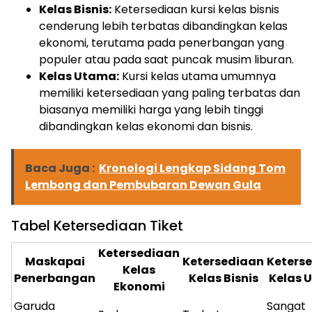
Kelas Bisnis:
Ketersediaan kursi kelas bisnis
cenderung lebih terbatas dibandingkan kelas
ekonomi, terutama pada penerbangan yang
populer atau pada saat puncak musim liburan.
Kelas Utama:
Kursi kelas utama umumnya
memiliki ketersediaan yang paling terbatas dan
biasanya memiliki harga yang lebih tinggi
dibandingkan kelas ekonomi dan bisnis.
Baca Juga :
Kronologi Lengkap Sidang Tom
Lembong dan Pembubaran Dewan Gula
Tabel Ketersediaan Tiket
Ketersediaan
Maskapai
Ketersediaan
Keters
Kelas
Penerbangan
Kelas Bisnis
Kelas 
Ekonomi
Garuda
Sangat