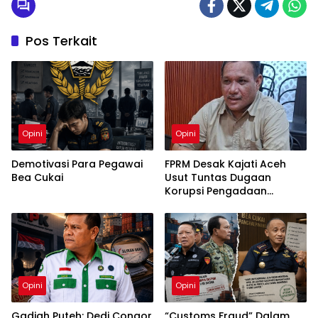
Pos Terkait
Opini
Opini
Demotivasi Para Pegawai
FPRM Desak Kajati Aceh
Bea Cukai
Usut Tuntas Dugaan
Korupsi Pengadaan
Pakaian Sekolah di Kota
Langsa
Opini
Opini
Gadjah Puteh: Dedi Congor
“Customs Fraud” Dalam