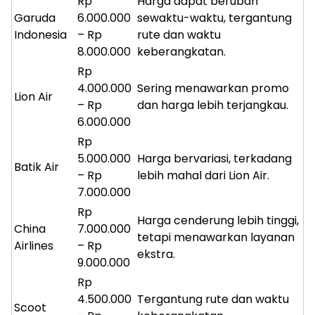
Rp
Harga dapat berubah
Garuda
6.000.000
sewaktu-waktu, tergantung
Indonesia
– Rp
rute dan waktu
8.000.000
keberangkatan.
Rp
4.000.000
Sering menawarkan promo
Lion Air
– Rp
dan harga lebih terjangkau.
6.000.000
Rp
5.000.000
Harga bervariasi, terkadang
ⓘ
Batik Air
– Rp
lebih mahal dari Lion Air.
7.000.000
Rp
Harga cenderung lebih tinggi,
China
7.000.000
tetapi menawarkan layanan
Airlines
– Rp
ekstra.
9.000.000
Rp
4.500.000
Tergantung rute dan waktu
Scoot