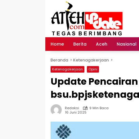
Langsung
ke
konten
Home
Berita
Aceh
Nasional
Beranda
Ketenagakerjaan
Ketenagakerjaan
Opini
Update Pencairan 
bsu.bpjsketenaga
Redaksi
9 Min Baca
16 Juni 2025