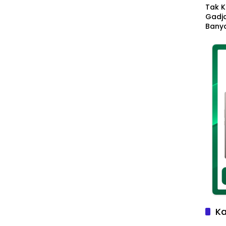
Tak K
Gadja
Banya
Ikhla
Jadi 
Lang
Ka