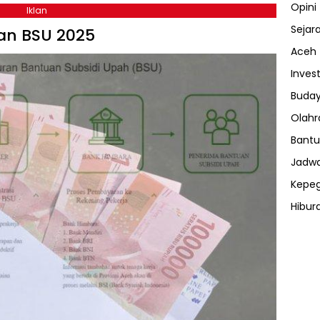
Opini
Iklan
Sejar
an BSU 2025
Aceh
Invest
Buday
Olahr
Bantu
Jadwa
Kepe
Hibur
ⓘ