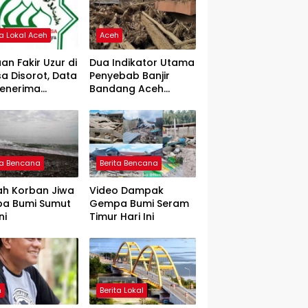
ta Lokal Aceh
Aceh
an Fakir Uzur di
Dua Indikator Utama
a Disorot, Data
Penyebab Banjir
Penerima
Bandang Aceh
rtanyakan
Tamiang, Gadjah
Puteh Soroti
Kerusakan DAS
ta Bencana
Berita Bencana
ah Korban Jiwa
Video Dampak
a Bumi Sumut
Gempa Bumi Seram
ni
Timur Hari Ini
h
Berita Lokal