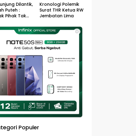
unjung Dilantik,
Kronologi Polemik
h Puteh :
Surat THR Ketua RW
k Pihak Tak
Jembatan Lima
s Jefry – Haikal
Pemimpin Kota
ⓘ
sa
tegori Populer