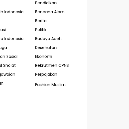
Pendidikan
ah Indonesia
Bencana Alam
Berita
asi
Politik
a Indonesia
Budaya Aceh
aga
Kesehatan
an Sosial
Ekonomi
l Sholat
Rekrutmen CPNS
gawaian
Perpajakan
an
Fashion Muslim