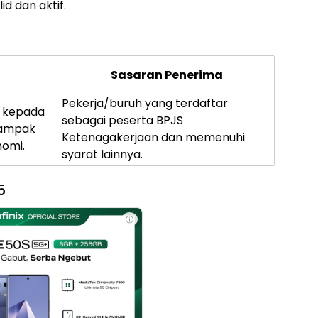
id dan aktif.
Sasaran Penerima
Pekerja/buruh yang terdaftar
h kepada
sebagai peserta BPJS
dampak
Ketenagakerjaan dan memenuhi
nomi.
syarat lainnya.
5
ⓘ