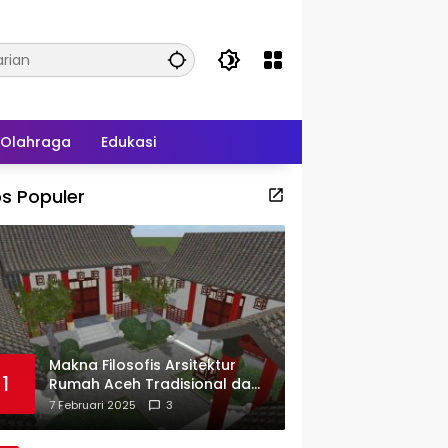
Olahraga
Edukasi
s Populer
Makna Filosofis Arsitektur
1
Rumah Aceh Tradisional dan
Sejarah Perkembangannya
7 Februari 2025
3