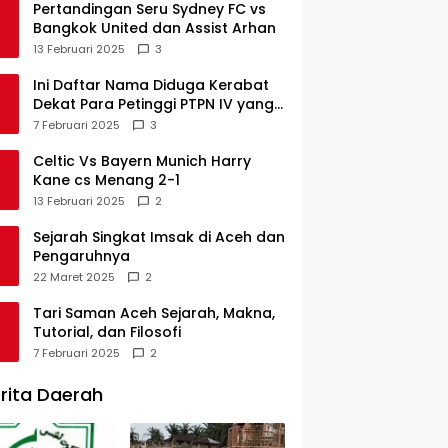
Pertandingan Seru Sydney FC vs
Bangkok United dan Assist Arhan
13 Februari 2025
3
Ini Daftar Nama Diduga Kerabat
Dekat Para Petinggi PTPN IV yang
Lulus PKWT
7 Februari 2025
3
Celtic Vs Bayern Munich Harry
Kane cs Menang 2-1
13 Februari 2025
2
Sejarah Singkat Imsak di Aceh dan
Pengaruhnya
22 Maret 2025
2
Tari Saman Aceh Sejarah, Makna,
Tutorial, dan Filosofi
7 Februari 2025
2
rita Daerah