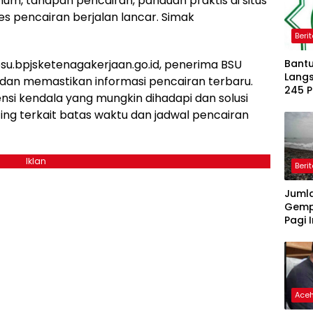
mum, tahapan pencairan, panduan praktis di situs
ses pencairan berjalan lancar. Simak
Beri
su.bpjsketenagakerjaan.go.id, penerima BSU
Bantu
Langs
an memastikan informasi pencairan terbaru.
245 
nsi kendala yang mungkin dihadapi dan solusi
Dipe
ting terkait batas waktu dan jadwal pencairan
Iklan
Beri
Juml
Gemp
Pagi I
Ace