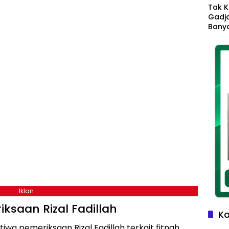
Tak K
Gadja
Banya
Ikhla
Jadi 
Lang
Iklan
iksaan Rizal Fadillah
Ka
stiwa pemeriksaan Rizal Fadillah terkait fitnah.