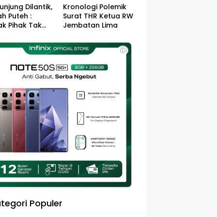
unjung Dilantik,
Kronologi Polemik
h Puteh :
Surat THR Ketua RW
k Pihak Tak
Jembatan Lima
s Jefry – Haikal
Pemimpin Kota
ⓘ
sa
tegori Populer