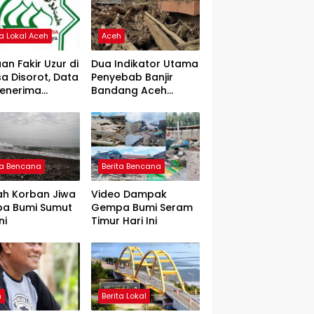
ta Lokal Aceh
Aceh
an Fakir Uzur di
Dua Indikator Utama
a Disorot, Data
Penyebab Banjir
Penerima
Bandang Aceh
rtanyakan
Tamiang, Gadjah
Puteh Soroti
Kerusakan DAS
ta Bencana
Berita Bencana
ah Korban Jiwa
Video Dampak
a Bumi Sumut
Gempa Bumi Seram
ni
Timur Hari Ini
h
Berita Lokal