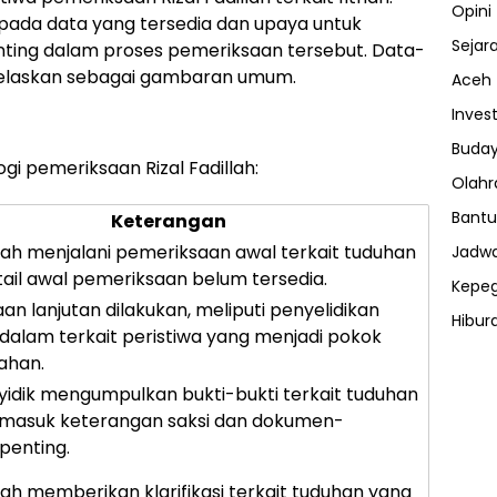
Opini
n pada data yang tersedia dan upaya untuk
Sejar
ing dalam proses pemeriksaan tersebut. Data-
dijelaskan sebagai gambaran umum.
Aceh
Invest
Buday
ogi pemeriksaan Rizal Fadillah:
Olahr
Bantu
Keterangan
illah menjalani pemeriksaan awal terkait tuduhan
Jadwa
etail awal pemeriksaan belum tersedia.
Kepe
an lanjutan dilakukan, meliputi penyelidikan
Hibur
dalam terkait peristiwa yang menjadi pokok
ⓘ
ahan.
yidik mengumpulkan bukti-bukti terkait tuduhan
ermasuk keterangan saksi dan dokumen-
penting.
llah memberikan klarifikasi terkait tuduhan yang