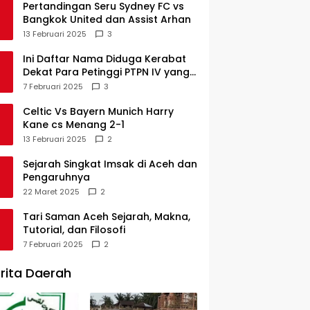
Pertandingan Seru Sydney FC vs
Bangkok United dan Assist Arhan
13 Februari 2025
3
Ini Daftar Nama Diduga Kerabat
Dekat Para Petinggi PTPN IV yang
Lulus PKWT
7 Februari 2025
3
Celtic Vs Bayern Munich Harry
Kane cs Menang 2-1
13 Februari 2025
2
Sejarah Singkat Imsak di Aceh dan
Pengaruhnya
22 Maret 2025
2
Tari Saman Aceh Sejarah, Makna,
Tutorial, dan Filosofi
7 Februari 2025
2
rita Daerah