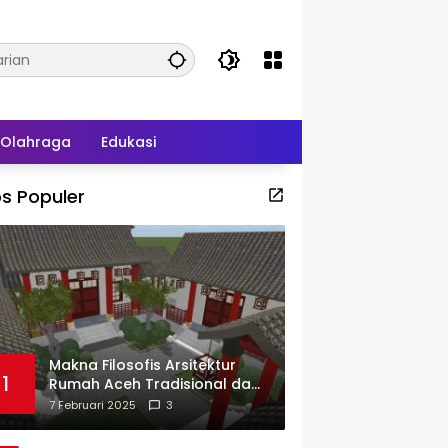
Olahraga
Edukasi
s Populer
Makna Filosofis Arsitektur
1
Rumah Aceh Tradisional dan
Sejarah Perkembangannya
7 Februari 2025
3