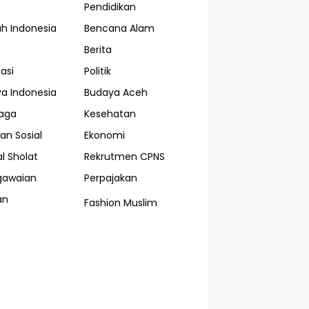
Pendidikan
ah Indonesia
Bencana Alam
Berita
asi
Politik
a Indonesia
Budaya Aceh
aga
Kesehatan
an Sosial
Ekonomi
l Sholat
Rekrutmen CPNS
gawaian
Perpajakan
an
Fashion Muslim