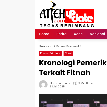
Langsung
ke
konten
Home
Berita
Aceh
Nasional
Beranda
Kasus Kriminal
Kasus Kriminal
Opini
Kronologi Pemerik
Terkait Fitnah
Heri Kontributor
9 Min Baca
8 Mei 2025