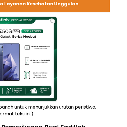
da Layanan Kesehatan Unggulan
ⓘ
n panah untuk menunjukkan urutan peristiwa,
rmat teks ini.)