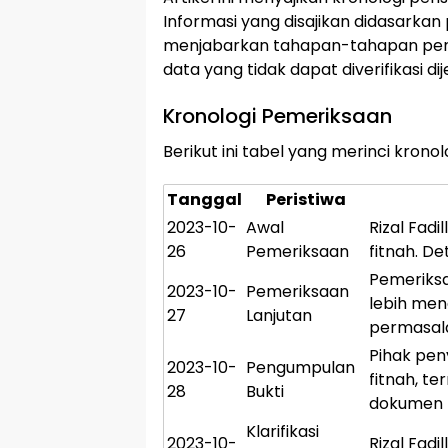
Informasi yang disajikan didasarka
menjabarkan tahapan-tahapan pent
data yang tidak dapat diverifikasi 
Kronologi Pemeriksaan
Berikut ini tabel yang merinci kronol
Tanggal
Peristiwa
2023-10-
Awal
Rizal Fad
26
Pemeriksaan
fitnah. D
Pemeriksa
2023-10-
Pemeriksaan
lebih men
27
Lanjutan
permasal
Pihak pen
2023-10-
Pengumpulan
fitnah, t
28
Bukti
dokumen 
Klarifikasi
2023-10-
Rizal Fadi