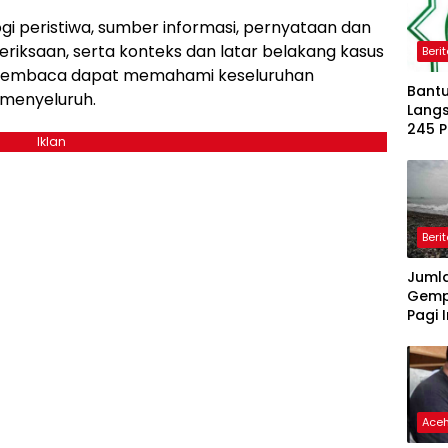
gi peristiwa, sumber informasi, pernyataan dan
eriksaan, serta konteks dan latar belakang kasus
Beri
n, pembaca dapat memahami keseluruhan
Bantu
 menyeluruh.
Langs
245 
Iklan
Dipe
Beri
Juml
Gemp
Pagi I
Ace