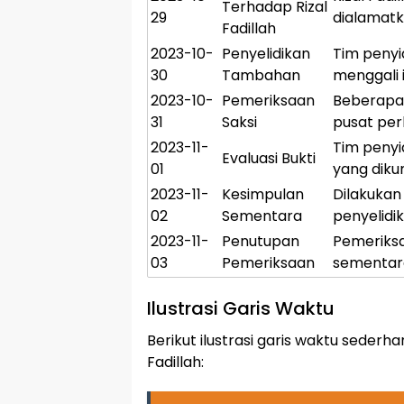
Terhadap Rizal
29
dialamat
Fadillah
2023-10-
Penyelidikan
Tim penyi
30
Tambahan
menggali i
2023-10-
Pemeriksaan
Beberapa 
31
Saksi
pusat per
2023-11-
Tim penyi
Evaluasi Bukti
01
yang diku
2023-11-
Kesimpulan
Dilakukan
02
Sementara
penyelidi
2023-11-
Penutupan
Pemeriksa
03
Pemeriksaan
sementar
Ilustrasi Garis Waktu
Berikut ilustrasi garis waktu seder
Fadillah: