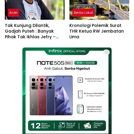
Aceh
Berita Lokal
Tak Kunjung Dilantik,
Kronologi Polemik Surat
Gadjah Puteh : Banyak
THR Ketua RW Jembatan
Pihak Tak Ikhlas Jefry –
Lima
Haikal Jadi Pemimpin Kota
Langsa
ⓘ