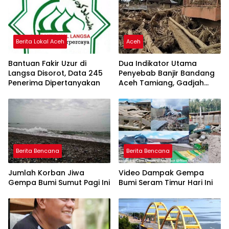
Berita Lokal Aceh
Aceh
Bantuan Fakir Uzur di
Dua Indikator Utama
Langsa Disorot, Data 245
Penyebab Banjir Bandang
Penerima Dipertanyakan
Aceh Tamiang, Gadjah
Puteh Soroti Kerusakan
DAS
Berita Bencana
Berita Bencana
Jumlah Korban Jiwa
Video Dampak Gempa
Gempa Bumi Sumut Pagi Ini
Bumi Seram Timur Hari Ini