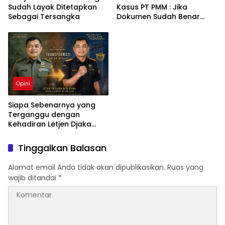
Sudah Layak Ditetapkan
Kasus PT PMM : Jika
Sebagai Tersangka
Dokumen Sudah Benar
Mengapa Kapal Ditangkap
?
Opini
Siapa Sebenarnya yang
Terganggu dengan
Kehadiran Letjen Djaka
Budi Utama di Bea Cukai
sebagai Dirjen Bea Cukai?
Tinggalkan Balasan
Alamat email Anda tidak akan dipublikasikan.
Ruas yang
wajib ditandai
*