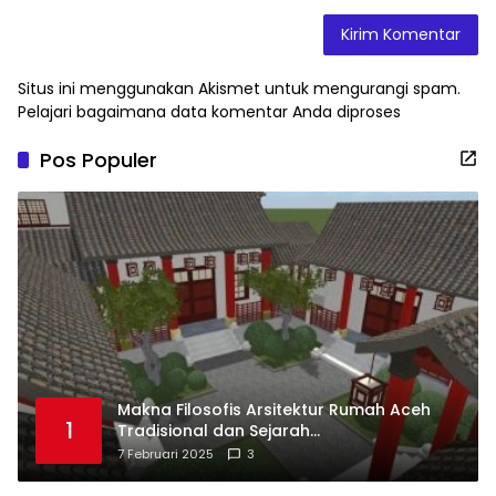
Situs ini menggunakan Akismet untuk mengurangi spam.
Pelajari bagaimana data komentar Anda diproses
Pos Populer
Makna Filosofis Arsitektur Rumah Aceh
1
Tradisional dan Sejarah
Perkembangannya
7 Februari 2025
3