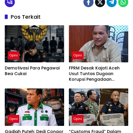
Pos Terkait
Opini
Opini
Demotivasi Para Pegawai
FPRM Desak Kajati Aceh
Bea Cukai
Usut Tuntas Dugaan
Korupsi Pengadaan
Pakaian Sekolah di Kota
Langsa
Opini
Opini
Gadjah Puteh: Dedi Congor
“Customs Fraud” Dalam