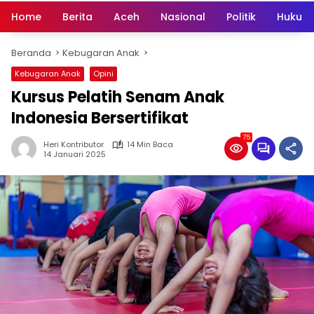
Home
Berita
Aceh
Nasional
Politik
Hukum 
Beranda
Kebugaran Anak
Kebugaran Anak
Opini
Kursus Pelatih Senam Anak
Indonesia Bersertifikat
75
Heri Kontributor
14 Min Baca
14 Januari 2025