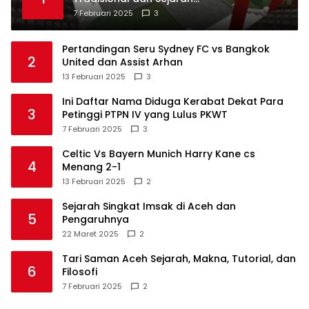
Perkembangannya
7 Februari 2025
3
Pertandingan Seru Sydney FC vs Bangkok
2
United dan Assist Arhan
13 Februari 2025
3
Ini Daftar Nama Diduga Kerabat Dekat Para
3
Petinggi PTPN IV yang Lulus PKWT
7 Februari 2025
3
Celtic Vs Bayern Munich Harry Kane cs
4
Menang 2-1
13 Februari 2025
2
Sejarah Singkat Imsak di Aceh dan
5
Pengaruhnya
22 Maret 2025
2
Tari Saman Aceh Sejarah, Makna, Tutorial, dan
6
Filosofi
7 Februari 2025
2