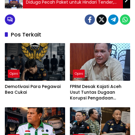
Diduga Pecah Paket untuk Hindari Tender,
Negara Terancam Rugi
Pos Terkait
Opini
Opini
Demotivasi Para Pegawai
FPRM Desak Kajati Aceh
Bea Cukai
Usut Tuntas Dugaan
Korupsi Pengadaan
Pakaian Sekolah di Kota
Langsa