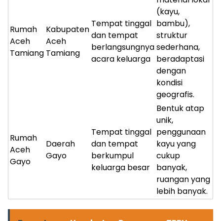
(kayu,
Tempat tinggal
bambu),
Rumah
Kabupaten
dan tempat
struktur
Aceh
Aceh
berlangsungnya
sederhana,
Tamiang
Tamiang
acara keluarga
beradaptasi
dengan
kondisi
geografis.
Bentuk atap
unik,
Tempat tinggal
penggunaan
Rumah
Daerah
dan tempat
kayu yang
Aceh
Gayo
berkumpul
cukup
Gayo
keluarga besar
banyak,
ruangan yang
lebih banyak.