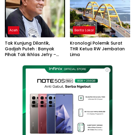
Aceh
Berita Lokal
Tak Kunjung Dilantik,
Kronologi Polemik Surat
Gadjah Puteh : Banyak
THR Ketua RW Jembatan
Pihak Tak Ikhlas Jefry –
Lima
Haikal Jadi Pemimpin Kota
Langsa
ⓘ