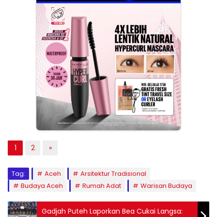
1
2
»
Tag:
Aceh
Arsitektur Tradisional
Budaya Aceh
Rumah Adat
Warisan Budaya
Gadjah Puteh Laporkan Bea Cukai Langsa: