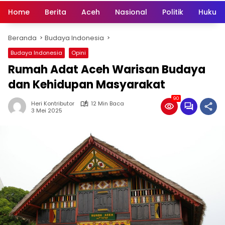
Home
Berita
Aceh
Nasional
Politik
Hukum 
Beranda
Budaya Indonesia
Budaya Indonesia
Opini
Rumah Adat Aceh Warisan Budaya
dan Kehidupan Masyarakat
90
Heri Kontributor
12 Min Baca
3 Mei 2025