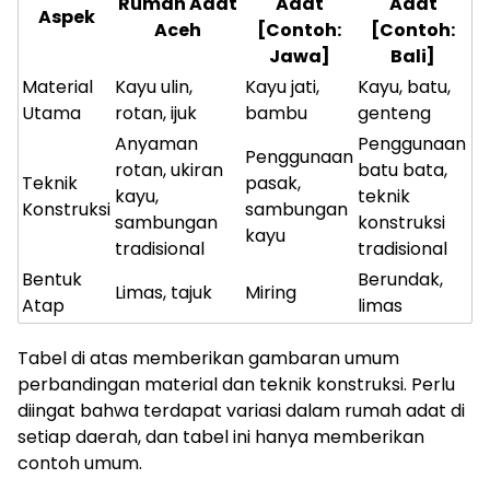
Rumah Adat
Adat
Adat
Aspek
Aceh
[Contoh:
[Contoh:
Jawa]
Bali]
Material
Kayu ulin,
Kayu jati,
Kayu, batu,
Utama
rotan, ijuk
bambu
genteng
Anyaman
Penggunaan
Penggunaan
rotan, ukiran
batu bata,
Teknik
pasak,
kayu,
teknik
Konstruksi
sambungan
sambungan
konstruksi
kayu
tradisional
tradisional
Bentuk
Berundak,
Limas, tajuk
Miring
Atap
limas
Tabel di atas memberikan gambaran umum
perbandingan material dan teknik konstruksi. Perlu
diingat bahwa terdapat variasi dalam rumah adat di
setiap daerah, dan tabel ini hanya memberikan
contoh umum.