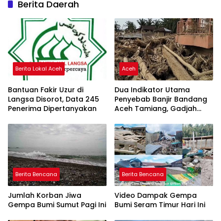
Berita Daerah
Berita Lokal Aceh
Aceh
Bantuan Fakir Uzur di
Dua Indikator Utama
Langsa Disorot, Data 245
Penyebab Banjir Bandang
Penerima Dipertanyakan
Aceh Tamiang, Gadjah
Puteh Soroti Kerusakan
DAS
Berita Bencana
Berita Bencana
Jumlah Korban Jiwa
Video Dampak Gempa
Gempa Bumi Sumut Pagi Ini
Bumi Seram Timur Hari Ini