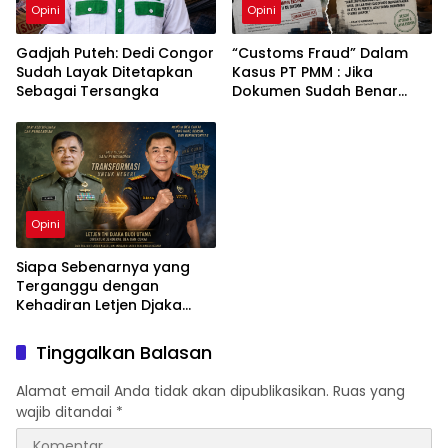
Opini
Opini
Gadjah Puteh: Dedi Congor
“Customs Fraud” Dalam
Sudah Layak Ditetapkan
Kasus PT PMM : Jika
Sebagai Tersangka
Dokumen Sudah Benar
Mengapa Kapal Ditangkap
?
Opini
Siapa Sebenarnya yang
Terganggu dengan
Kehadiran Letjen Djaka
Budi Utama di Bea Cukai
sebagai Dirjen Bea Cukai?
Tinggalkan Balasan
Alamat email Anda tidak akan dipublikasikan.
Ruas yang
wajib ditandai
*