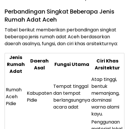
Perbandingan Singkat Beberapa Jenis
Rumah Adat Aceh
Tabel berikut memberikan perbandingan singkat
beberapa jenis rumah adat Aceh berdasarkan
daerah asalnya, fungsi, dan ciri khas arsitekturnya:
Jenis
Daerah
Ciri Khas
Rumah
Fungsi Utama
Asal
Arsitektur
Adat
Atap tinggi,
Tempat tinggal
bentuk
Rumah
Kabupaten
dan tempat
memanjang,
Aceh
Pidie
berlangsungnya
dominasi
Pidie
acara adat
warna alami
kayu.
Penggunaan
material lokal