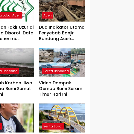
ta Lokal Aceh
Aceh
an Fakir Uzur di
Dua Indikator Utama
a Disorot, Data
Penyebab Banjir
Penerima
Bandang Aceh
rtanyakan
Tamiang, Gadjah
Puteh Soroti
Kerusakan DAS
ta Bencana
Berita Bencana
ah Korban Jiwa
Video Dampak
a Bumi Sumut
Gempa Bumi Seram
ni
Timur Hari Ini
h
Berita Lokal