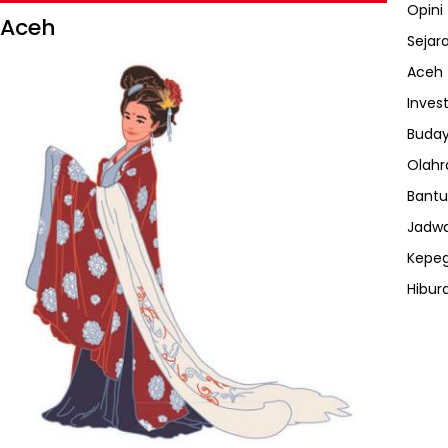
Opini
 Aceh
Sejar
Aceh
Invest
Buday
Olahr
Bantu
Jadwa
Kepe
Hibur
ⓘ