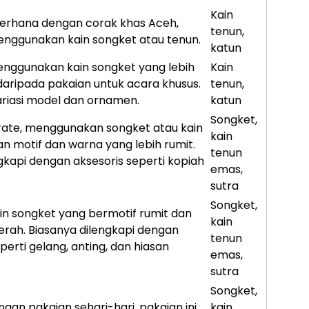
Kain
erhana dengan corak khas Aceh,
tenun,
nggunakan kain songket atau tenun.
katun
nggunakan kain songket yang lebih
Kain
aripada pakaian untuk acara khusus.
tenun,
riasi model dan ornamen.
katun
Songket,
rate, menggunakan songket atau kain
kain
n motif dan warna yang lebih rumit.
tenun
ngkapi dengan aksesoris seperti kopiah
emas,
.
sutra
Songket,
n songket yang bermotif rumit dan
kain
rah. Biasanya dilengkapi dengan
tenun
perti gelang, anting, dan hiasan
emas,
sutra
Songket,
gan pakaian sehari-hari, pakaian ini
kain