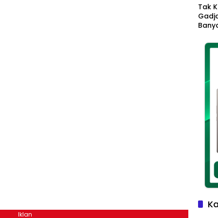
Tak K
Gadja
Banya
Ikhla
Jadi 
Lang
Ka
Iklan