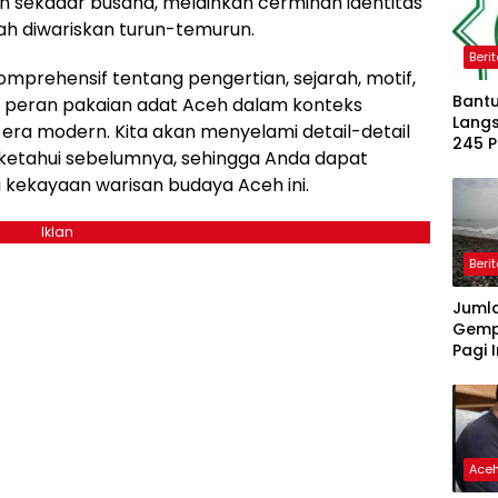
 sekadar busana, melainkan cerminan identitas
lah diwariskan turun-temurun.
Beri
mprehensif tentang pengertian, sejarah, motif,
Bantu
 peran pakaian adat Aceh dalam konteks
Langs
 era modern. Kita akan menyelami detail-detail
245 
ketahui sebelumnya, sehingga Anda dapat
Dipe
 kekayaan warisan budaya Aceh ini.
Iklan
Beri
Juml
Gemp
Pagi I
Ace