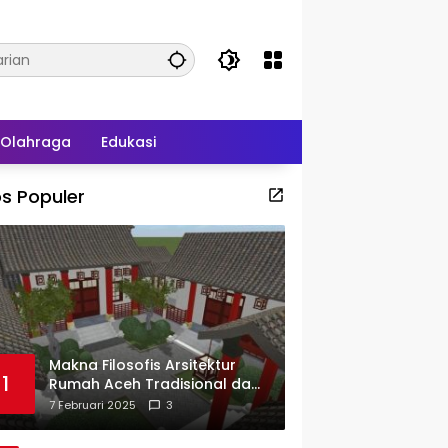
Olahraga
Edukasi
s Populer
Makna Filosofis Arsitektur
1
Rumah Aceh Tradisional dan
Sejarah Perkembangannya
7 Februari 2025
3