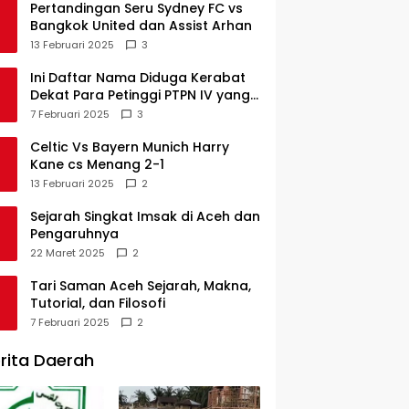
Pertandingan Seru Sydney FC vs
Bangkok United dan Assist Arhan
13 Februari 2025
3
Ini Daftar Nama Diduga Kerabat
Dekat Para Petinggi PTPN IV yang
Lulus PKWT
7 Februari 2025
3
Celtic Vs Bayern Munich Harry
Kane cs Menang 2-1
13 Februari 2025
2
Sejarah Singkat Imsak di Aceh dan
Pengaruhnya
22 Maret 2025
2
Tari Saman Aceh Sejarah, Makna,
Tutorial, dan Filosofi
7 Februari 2025
2
rita Daerah