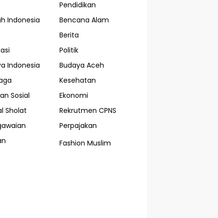
Pendidikan
ah Indonesia
Bencana Alam
Berita
asi
Politik
a Indonesia
Budaya Aceh
aga
Kesehatan
an Sosial
Ekonomi
l Sholat
Rekrutmen CPNS
gawaian
Perpajakan
an
Fashion Muslim