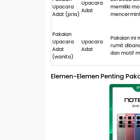
Upacara
Upacara
memiliki mot
Adat
Adat (pria)
mencerminka
Pakaian
Pakaian ini 
Upacara
Upacara
rumit diban
Adat
Adat
dan motif 
(wanita)
Elemen-Elemen Penting Pak