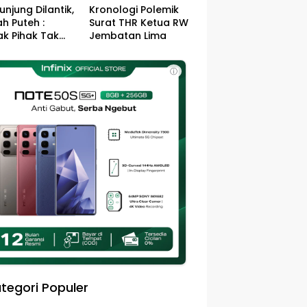
unjung Dilantik,
Kronologi Polemik
h Puteh :
Surat THR Ketua RW
k Pihak Tak
Jembatan Lima
s Jefry – Haikal
Pemimpin Kota
ⓘ
sa
tegori Populer