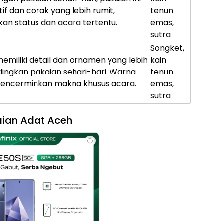
if dan corak yang lebih rumit,
tenun
n status dan acara tertentu.
emas,
sutra
Songket,
memiliki detail dan ornamen yang lebih
kain
dingkan pakaian sehari-hari. Warna
tenun
mencerminkan makna khusus acara.
emas,
sutra
aian Adat Aceh
ⓘ