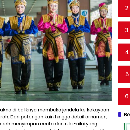
2
3
4
5
6
akna di baliknya membuka jendela ke kekayaan
Be
ah. Dari potongan kain hingga detail ornamen,
ceh menyimpan cerita dan nilai-nilai yang