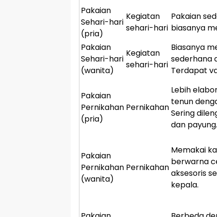
Pakaian
Kegiatan
Pakaian sed
Sehari-hari
sehari-hari
biasanya me
(pria)
Pakaian
Biasanya me
Kegiatan
Sehari-hari
sederhana d
sehari-hari
(wanita)
Terdapat va
Lebih elabo
Pakaian
tenun denga
Pernikahan
Pernikahan
Sering dile
(pria)
dan payung
Memakai kai
Pakaian
berwarna ce
Pernikahan
Pernikahan
aksesoris se
(wanita)
kepala.
Pakaian
Berbeda den