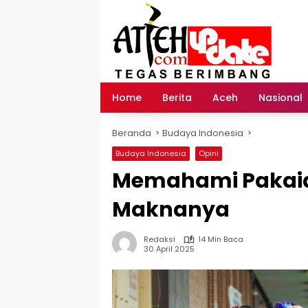
Langsung
ke
konten
Home
Berita
Aceh
Nasional
Beranda
Budaya Indonesia
Budaya Indonesia
Opini
Memahami Pakaia
Maknanya
Redaksi
14 Min Baca
30 April 2025