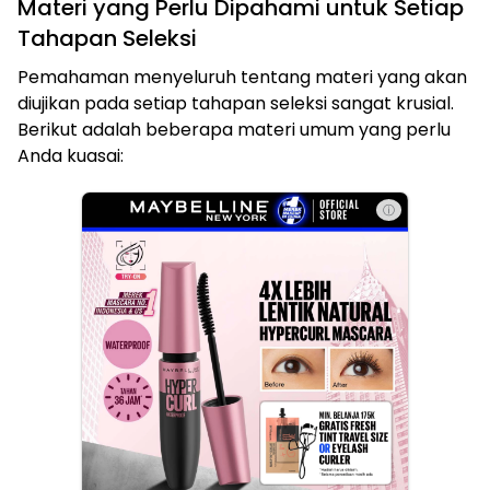
Materi yang Perlu Dipahami untuk Setiap
Tahapan Seleksi
Pemahaman menyeluruh tentang materi yang akan
diujikan pada setiap tahapan seleksi sangat krusial.
Berikut adalah beberapa materi umum yang perlu
Anda kuasai:
ⓘ