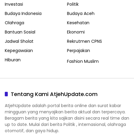
Investasi
Politik
Budaya Indonesia
Budaya Aceh
Olahraga
Kesehatan
Bantuan Sosial
Ekonomi
Jadwal Sholat
Rekrutmen CPNS
Kepegawaian
Perpajakan
Hiburan
Fashion Muslim
Tentang Kami AtjehUpdate.com
AtjehUpdate adalah portal berita online dan surat kabar
mingguan yang menyajikan berita aktual dan terpercaya.
Beragam berita yang kita sajikan disini secara real time dan
up to date. Mulai dari berita Politik , internasional, olahraga
otomotif, dan gaya hidup.