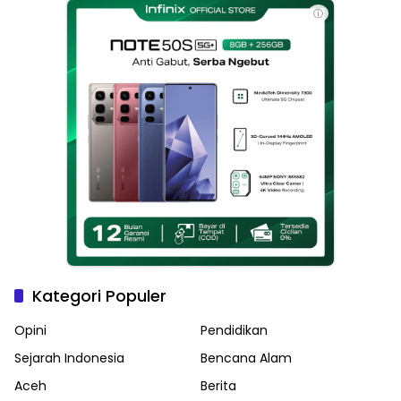
Langsa
ⓘ
Kategori Populer
Opini
Pendidikan
Sejarah Indonesia
Bencana Alam
Aceh
Berita