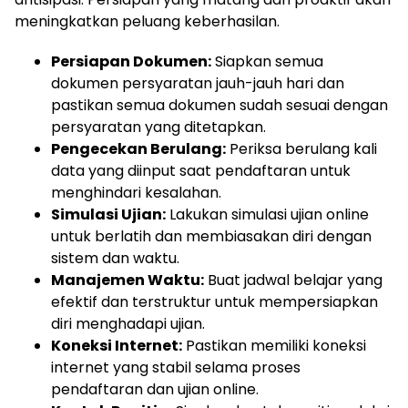
meningkatkan peluang keberhasilan.
Persiapan Dokumen:
Siapkan semua
dokumen persyaratan jauh-jauh hari dan
pastikan semua dokumen sudah sesuai dengan
persyaratan yang ditetapkan.
Pengecekan Berulang:
Periksa berulang kali
data yang diinput saat pendaftaran untuk
menghindari kesalahan.
Simulasi Ujian:
Lakukan simulasi ujian online
untuk berlatih dan membiasakan diri dengan
sistem dan waktu.
Manajemen Waktu:
Buat jadwal belajar yang
efektif dan terstruktur untuk mempersiapkan
diri menghadapi ujian.
Koneksi Internet:
Pastikan memiliki koneksi
internet yang stabil selama proses
pendaftaran dan ujian online.