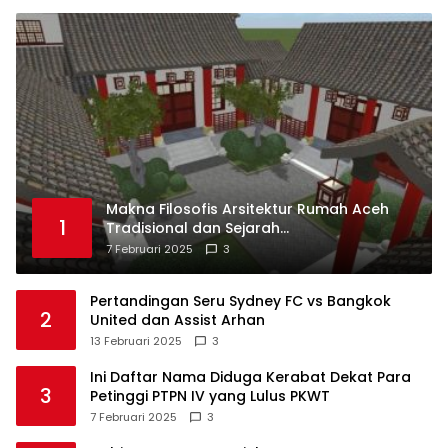
Makna Filosofis Arsitektur Rumah Aceh
1
Tradisional dan Sejarah
Perkembangannya
7 Februari 2025
3
Pertandingan Seru Sydney FC vs Bangkok
2
United dan Assist Arhan
13 Februari 2025
3
Ini Daftar Nama Diduga Kerabat Dekat Para
3
Petinggi PTPN IV yang Lulus PKWT
7 Februari 2025
3