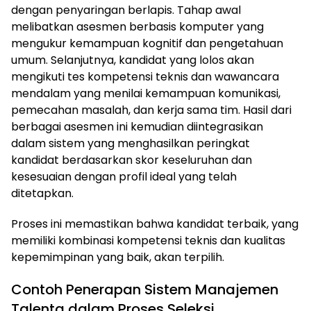
dengan penyaringan berlapis. Tahap awal
melibatkan asesmen berbasis komputer yang
mengukur kemampuan kognitif dan pengetahuan
umum. Selanjutnya, kandidat yang lolos akan
mengikuti tes kompetensi teknis dan wawancara
mendalam yang menilai kemampuan komunikasi,
pemecahan masalah, dan kerja sama tim. Hasil dari
berbagai asesmen ini kemudian diintegrasikan
dalam sistem yang menghasilkan peringkat
kandidat berdasarkan skor keseluruhan dan
kesesuaian dengan profil ideal yang telah
ditetapkan.
Proses ini memastikan bahwa kandidat terbaik, yang
memiliki kombinasi kompetensi teknis dan kualitas
kepemimpinan yang baik, akan terpilih.
Contoh Penerapan Sistem Manajemen
Talenta dalam Proses Seleksi