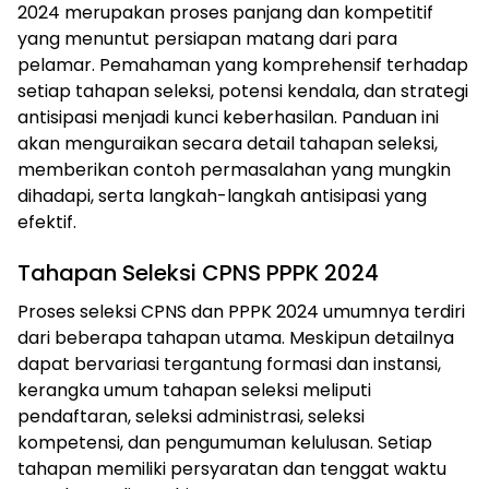
2024 merupakan proses panjang dan kompetitif
yang menuntut persiapan matang dari para
pelamar. Pemahaman yang komprehensif terhadap
setiap tahapan seleksi, potensi kendala, dan strategi
antisipasi menjadi kunci keberhasilan. Panduan ini
akan menguraikan secara detail tahapan seleksi,
memberikan contoh permasalahan yang mungkin
dihadapi, serta langkah-langkah antisipasi yang
efektif.
Tahapan Seleksi CPNS PPPK 2024
Proses seleksi CPNS dan PPPK 2024 umumnya terdiri
dari beberapa tahapan utama. Meskipun detailnya
dapat bervariasi tergantung formasi dan instansi,
kerangka umum tahapan seleksi meliputi
pendaftaran, seleksi administrasi, seleksi
kompetensi, dan pengumuman kelulusan. Setiap
tahapan memiliki persyaratan dan tenggat waktu