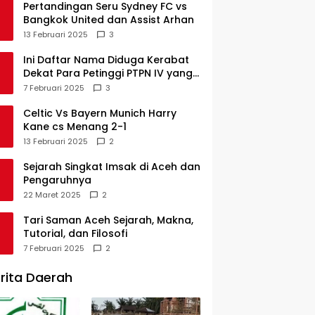
Pertandingan Seru Sydney FC vs
Bangkok United dan Assist Arhan
13 Februari 2025
3
Ini Daftar Nama Diduga Kerabat
Dekat Para Petinggi PTPN IV yang
Lulus PKWT
7 Februari 2025
3
Celtic Vs Bayern Munich Harry
Kane cs Menang 2-1
13 Februari 2025
2
Sejarah Singkat Imsak di Aceh dan
Pengaruhnya
22 Maret 2025
2
Tari Saman Aceh Sejarah, Makna,
Tutorial, dan Filosofi
7 Februari 2025
2
rita Daerah