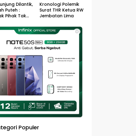
unjung Dilantik,
Kronologi Polemik
h Puteh :
Surat THR Ketua RW
k Pihak Tak
Jembatan Lima
s Jefry – Haikal
Pemimpin Kota
ⓘ
sa
tegori Populer