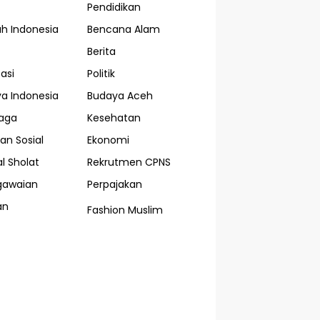
Pendidikan
ah Indonesia
Bencana Alam
Berita
asi
Politik
a Indonesia
Budaya Aceh
aga
Kesehatan
an Sosial
Ekonomi
l Sholat
Rekrutmen CPNS
gawaian
Perpajakan
an
Fashion Muslim