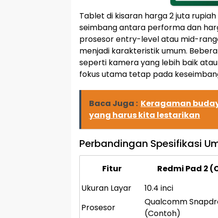
Tablet di kisaran harga 2 juta rup
seimbang antara performa dan harg
prosesor entry-level atau mid-ran
menjadi karakteristik umum. Bebera
seperti kamera yang lebih baik atau
fokus utama tetap pada keseimban
Baca Juga :
Keragaman buday
yang harus kita lestarikan
Perbandingan Spesifikasi U
Fitur
Redmi Pad 2 (
Ukuran Layar
10.4 inci
Qualcomm Snapdr
Prosesor
(Contoh)