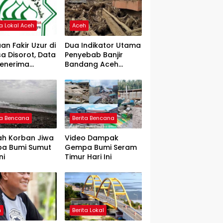
ta Lokal Aceh
Aceh
an Fakir Uzur di
Dua Indikator Utama
a Disorot, Data
Penyebab Banjir
Penerima
Bandang Aceh
rtanyakan
Tamiang, Gadjah
Puteh Soroti
Kerusakan DAS
ta Bencana
Berita Bencana
ah Korban Jiwa
Video Dampak
a Bumi Sumut
Gempa Bumi Seram
ni
Timur Hari Ini
h
Berita Lokal