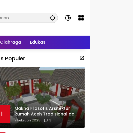
Olahraga
Edukasi
s Populer
Makna Filosofis Arsitektur
1
Rumah Aceh Tradisional dan
Sejarah Perkembangannya
7 Februari 2025
3