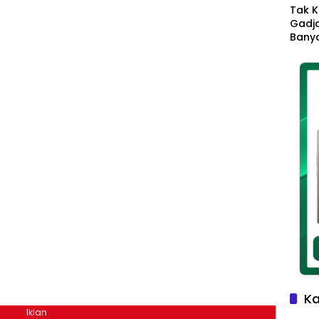
Tak K
Gadja
Banya
Ikhla
Jadi 
Lang
Ka
Iklan