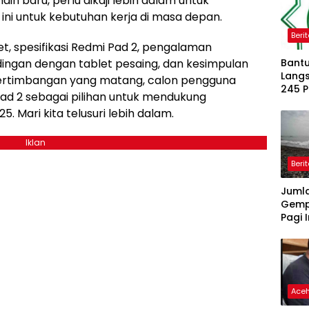
in baru, perlu dikaji lebih dalam untuk
ini untuk kebutuhan kerja di masa depan.
Beri
let, spesifikasi Redmi Pad 2, pengalaman
ingan dengan tablet pesaing, dan kesimpulan
Bantu
Langs
 pertimbangan yang matang, calon pengguna
245 
 2 sebagai pilihan untuk mendukung
Dipe
. Mari kita telusuri lebih dalam.
Iklan
Beri
Juml
Gemp
Pagi I
Ace