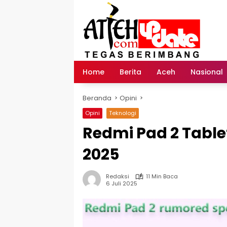
Langsung
ke
konten
Home
Berita
Aceh
Nasional
Beranda
Opini
Opini
Teknologi
Redmi Pad 2 Tablet
2025
Redaksi
11 Min Baca
6 Juli 2025