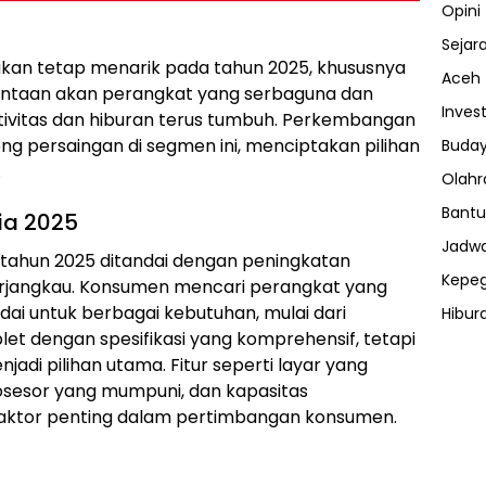
Opini
Sejar
i akan tetap menarik pada tahun 2025, khususnya
Aceh
rmintaan akan perangkat yang serbaguna dan
Invest
tivitas dan hiburan terus tumbuh. Perkembangan
ng persaingan di segmen ini, menciptakan pilihan
Buday
.
Olahr
Bantu
sia 2025
Jadwa
a tahun 2025 ditandai dengan peningkatan
Kepe
erjangkau. Konsumen mencari perangkat yang
 untuk berbagai kebutuhan, mulai dari
Hibur
let dengan spesifikasi yang komprehensif, tetapi
ⓘ
njadi pilihan utama. Fitur seperti layar yang
osesor yang mumpuni, dan kapasitas
aktor penting dalam pertimbangan konsumen.