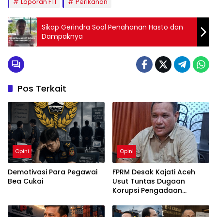
Laporan FTI
Perikanan
Sikap Gerindra Soal Penahanan Hasto dan
Dampaknya
Pos Terkait
Opini
Opini
Demotivasi Para Pegawai
FPRM Desak Kajati Aceh
Bea Cukai
Usut Tuntas Dugaan
Korupsi Pengadaan
Pakaian Sekolah di Kota
Langsa