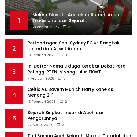
Makna Filosofis Arsitektur Rumah Aceh
1
Tradisional dan Sejarah
Perkembangannya
7 Februari 2025
3
Pertandingan Seru Sydney FC vs Bangkok
2
United dan Assist Arhan
13 Februari 2025
3
Ini Daftar Nama Diduga Kerabat Dekat Para
3
Petinggi PTPN IV yang Lulus PKWT
7 Februari 2025
3
Celtic Vs Bayern Munich Harry Kane cs
4
Menang 2-1
13 Februari 2025
2
Sejarah Singkat Imsak di Aceh dan
5
Pengaruhnya
22 Maret 2025
2
Tari Saman Aceh Sejarah, Makna, Tutorial, dan