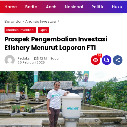
Home
Berita
Aceh
Nasional
Politik
Hukum 
Beranda
Analisis Investasi
Analisis Investasi
Opini
Prospek Pengembalian Investasi
Efishery Menurut Laporan FTI
98
Redaksi
12 Min Baca
26 Februari 2025