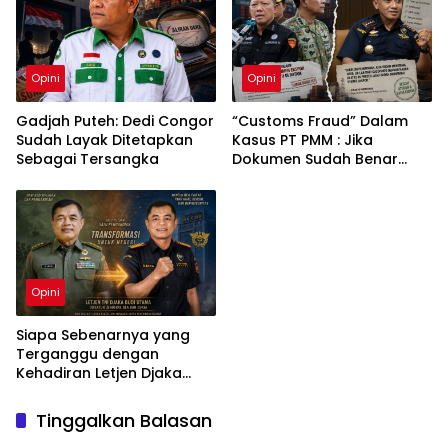
Opini
Opini
Gadjah Puteh: Dedi Congor
“Customs Fraud” Dalam
Sudah Layak Ditetapkan
Kasus PT PMM : Jika
Sebagai Tersangka
Dokumen Sudah Benar
Mengapa Kapal Ditangkap
?
Opini
Siapa Sebenarnya yang
Terganggu dengan
Kehadiran Letjen Djaka
Budi Utama di Bea Cukai
sebagai Dirjen Bea Cukai?
Tinggalkan Balasan