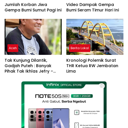
Jumlah Korban Jiwa
Video Dampak Gempa
Gempa Bumi Sumut Pagi Ini
Bumi Seram Timur Hari Ini
Aceh
Berita Lokal
Tak Kunjung Dilantik,
Kronologi Polemik Surat
Gadjah Puteh : Banyak
THR Ketua RW Jembatan
Pihak Tak Ikhlas Jefry –
Lima
Haikal Jadi Pemimpin Kota
Langsa
ⓘ