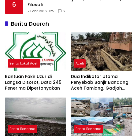
6
Filosofi
7 Februari 2025
2
Berita Daerah
Berita Lokal Aceh
Aceh
Bantuan Fakir Uzur di
Dua Indikator Utama
Langsa Disorot, Data 245
Penyebab Banjir Bandang
Penerima Dipertanyakan
Aceh Tamiang, Gadjah
Puteh Soroti Kerusakan
DAS
Berita Bencana
Berita Bencana