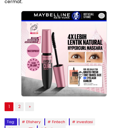
cermat.
ⓘ
1
2
»
Tag:
Efishery
Fintech
investasi