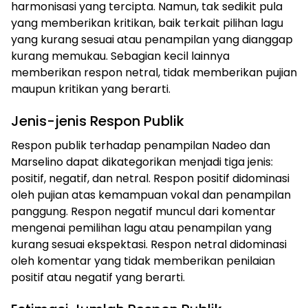
harmonisasi yang tercipta. Namun, tak sedikit pula
yang memberikan kritikan, baik terkait pilihan lagu
yang kurang sesuai atau penampilan yang dianggap
kurang memukau. Sebagian kecil lainnya
memberikan respon netral, tidak memberikan pujian
maupun kritikan yang berarti.
Jenis-jenis Respon Publik
Respon publik terhadap penampilan Nadeo dan
Marselino dapat dikategorikan menjadi tiga jenis:
positif, negatif, dan netral. Respon positif didominasi
oleh pujian atas kemampuan vokal dan penampilan
panggung. Respon negatif muncul dari komentar
mengenai pemilihan lagu atau penampilan yang
kurang sesuai ekspektasi. Respon netral didominasi
oleh komentar yang tidak memberikan penilaian
positif atau negatif yang berarti.