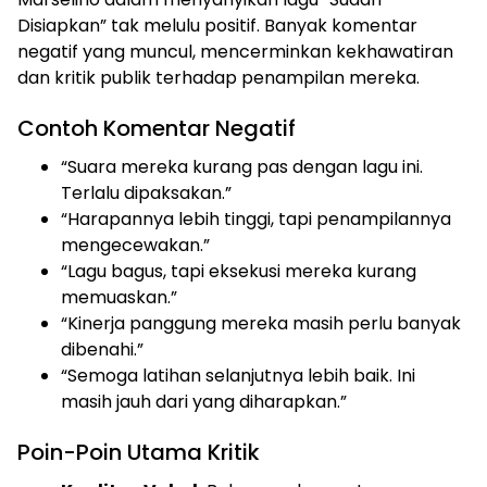
Disiapkan” tak melulu positif. Banyak komentar
negatif yang muncul, mencerminkan kekhawatiran
dan kritik publik terhadap penampilan mereka.
Contoh Komentar Negatif
“Suara mereka kurang pas dengan lagu ini.
Terlalu dipaksakan.”
“Harapannya lebih tinggi, tapi penampilannya
mengecewakan.”
“Lagu bagus, tapi eksekusi mereka kurang
memuaskan.”
“Kinerja panggung mereka masih perlu banyak
dibenahi.”
“Semoga latihan selanjutnya lebih baik. Ini
masih jauh dari yang diharapkan.”
Poin-Poin Utama Kritik