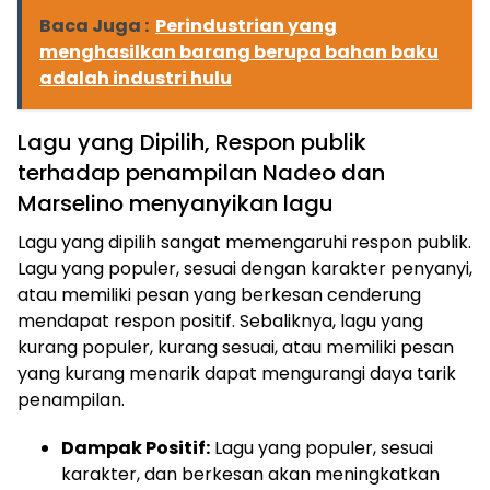
Baca Juga :
Perindustrian yang
menghasilkan barang berupa bahan baku
adalah industri hulu
Lagu yang Dipilih, Respon publik
terhadap penampilan Nadeo dan
Marselino menyanyikan lagu
Lagu yang dipilih sangat memengaruhi respon publik.
Lagu yang populer, sesuai dengan karakter penyanyi,
atau memiliki pesan yang berkesan cenderung
mendapat respon positif. Sebaliknya, lagu yang
kurang populer, kurang sesuai, atau memiliki pesan
yang kurang menarik dapat mengurangi daya tarik
penampilan.
Dampak Positif:
Lagu yang populer, sesuai
karakter, dan berkesan akan meningkatkan