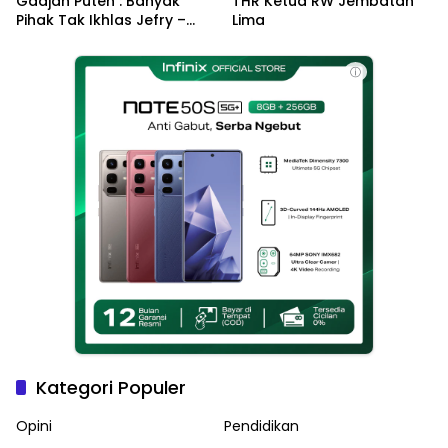
Gadjah Puteh : Banyak
THR Ketua RW Jembatan
Pihak Tak Ikhlas Jefry –
Lima
Haikal Jadi Pemimpin Kota
Langsa
ⓘ
Kategori Populer
Opini
Pendidikan