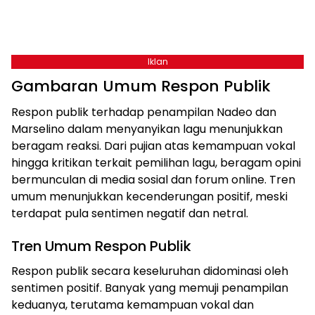
Iklan
Gambaran Umum Respon Publik
Respon publik terhadap penampilan Nadeo dan
Marselino dalam menyanyikan lagu menunjukkan
beragam reaksi. Dari pujian atas kemampuan vokal
hingga kritikan terkait pemilihan lagu, beragam opini
bermunculan di media sosial dan forum online. Tren
umum menunjukkan kecenderungan positif, meski
terdapat pula sentimen negatif dan netral.
Tren Umum Respon Publik
Respon publik secara keseluruhan didominasi oleh
sentimen positif. Banyak yang memuji penampilan
keduanya, terutama kemampuan vokal dan