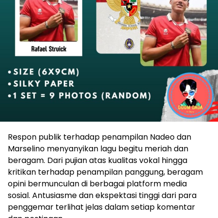
Respon publik terhadap penampilan Nadeo dan
Marselino menyanyikan lagu begitu meriah dan
beragam. Dari pujian atas kualitas vokal hingga
kritikan terhadap penampilan panggung, beragam
opini bermunculan di berbagai platform media
sosial. Antusiasme dan ekspektasi tinggi dari para
penggemar terlihat jelas dalam setiap komentar