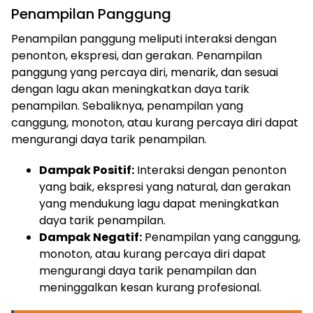
Penampilan Panggung
Penampilan panggung meliputi interaksi dengan
penonton, ekspresi, dan gerakan. Penampilan
panggung yang percaya diri, menarik, dan sesuai
dengan lagu akan meningkatkan daya tarik
penampilan. Sebaliknya, penampilan yang
canggung, monoton, atau kurang percaya diri dapat
mengurangi daya tarik penampilan.
Dampak Positif:
Interaksi dengan penonton
yang baik, ekspresi yang natural, dan gerakan
yang mendukung lagu dapat meningkatkan
daya tarik penampilan.
Dampak Negatif:
Penampilan yang canggung,
monoton, atau kurang percaya diri dapat
mengurangi daya tarik penampilan dan
meninggalkan kesan kurang profesional.