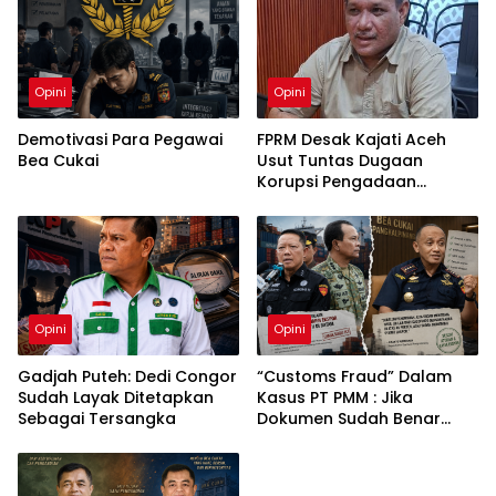
Opini
Opini
Demotivasi Para Pegawai
FPRM Desak Kajati Aceh
Bea Cukai
Usut Tuntas Dugaan
Korupsi Pengadaan
Pakaian Sekolah di Kota
Langsa
Opini
Opini
Gadjah Puteh: Dedi Congor
“Customs Fraud” Dalam
Sudah Layak Ditetapkan
Kasus PT PMM : Jika
Sebagai Tersangka
Dokumen Sudah Benar
Mengapa Kapal Ditangkap
?