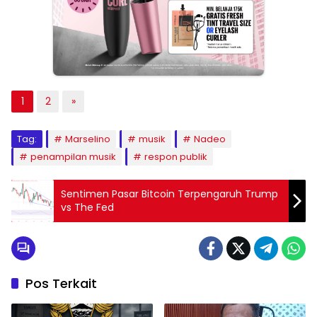
1
2
»
Tag:
Marselino
musik
Nadeo
penampilan musik
respon publik
Sentimen Pasar Bitcoin Terpengaruh Trump
vs The Fed
Pos Terkait