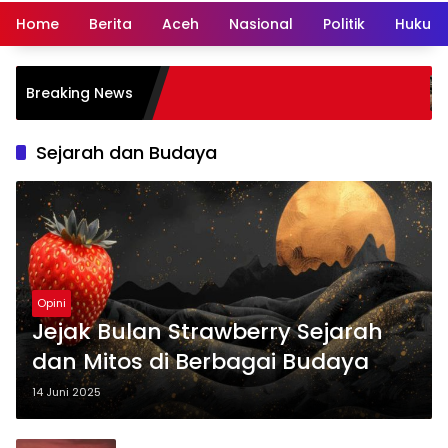
Home
Berita
Aceh
Nasional
Politik
Hukum 
Dedi Congo
Breaking News
Polri, KPK 
Cargo
Sejarah dan Budaya
Opini
Jejak Bulan Strawberry Sejarah
dan Mitos di Berbagai Budaya
14 Juni 2025