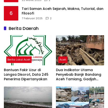
Tari Saman Aceh Sejarah, Makna, Tutorial, dan
6
Filosofi
7 Februari 2025
2
Berita Daerah
Berita Lokal Aceh
Aceh
Bantuan Fakir Uzur di
Dua Indikator Utama
Langsa Disorot, Data 245
Penyebab Banjir Bandang
Penerima Dipertanyakan
Aceh Tamiang, Gadjah
Puteh Soroti Kerusakan
DAS