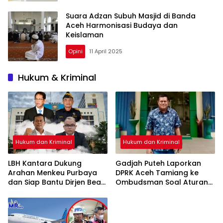
Suara Adzan Subuh Masjid di Banda
Aceh Harmonisasi Budaya dan
Keislaman
Opini
11 April 2025
Hukum & Kriminal
Hukum dan Kriminal
Hukum dan Kriminal
LBH Kantara Dukung
Gadjah Puteh Laporkan
Arahan Menkeu Purbaya
DPRK Aceh Tamiang ke
dan Siap Bantu Dirjen Bea
Ombudsman Soal Aturan
Cukai Perkuat Reformasi
BKD
Penindakan