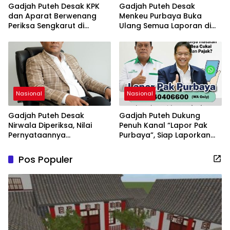
Gadjah Puteh Desak KPK
Gadjah Puteh Desak
dan Aparat Berwenang
Menkeu Purbaya Buka
Periksa Sengkarut di
Ulang Semua Laporan di
Kementerian Keuangan,
WISE: “Pelapor Jangan
Termasuk Dugaan Korupsi
Dipersulit, Jangan Lindungi
Proyek Coretax
Pegawai Nakal!”
Nasional
Nasional
Gadjah Puteh Desak
Gadjah Puteh Dukung
Nirwala Diperiksa, Nilai
Penuh Kanal “Lapor Pak
Pernyataannya
Purbaya”, Siap Laporkan
Bertentangan dengan
Kasus Mandek di Bea Cukai
Dirjen Bea Cukai
Langsa
Pos Populer