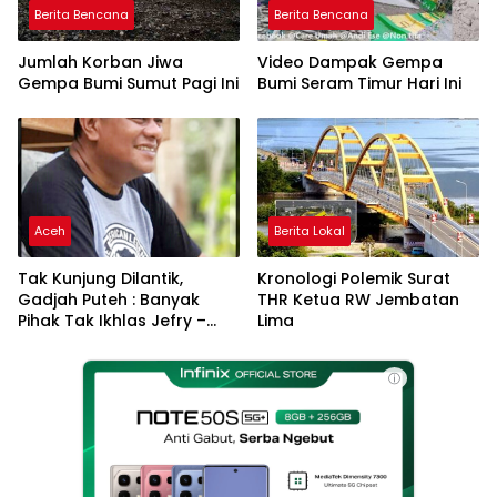
Berita Bencana
Berita Bencana
Jumlah Korban Jiwa
Video Dampak Gempa
Gempa Bumi Sumut Pagi Ini
Bumi Seram Timur Hari Ini
Aceh
Berita Lokal
Tak Kunjung Dilantik,
Kronologi Polemik Surat
Gadjah Puteh : Banyak
THR Ketua RW Jembatan
Pihak Tak Ikhlas Jefry –
Lima
Haikal Jadi Pemimpin Kota
Langsa
ⓘ