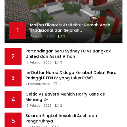
Makna Filosofis Arsitektur Rumah Aceh
1
Tradisional dan Sejarah
Perkembangannya
7 Februari 2025
3
Pertandingan Seru Sydney FC vs Bangkok
2
United dan Assist Arhan
13 Februari 2025
3
Ini Daftar Nama Diduga Kerabat Dekat Para
3
Petinggi PTPN IV yang Lulus PKWT
7 Februari 2025
3
Celtic Vs Bayern Munich Harry Kane cs
4
Menang 2-1
13 Februari 2025
2
Sejarah Singkat Imsak di Aceh dan
5
Pengaruhnya
22 Maret 2025
2