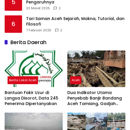
5
Pengaruhnya
22 Maret 2025
2
Tari Saman Aceh Sejarah, Makna, Tutorial, dan
6
Filosofi
7 Februari 2025
2
Berita Daerah
Berita Lokal Aceh
Aceh
Bantuan Fakir Uzur di
Dua Indikator Utama
Langsa Disorot, Data 245
Penyebab Banjir Bandang
Penerima Dipertanyakan
Aceh Tamiang, Gadjah
Puteh Soroti Kerusakan
DAS