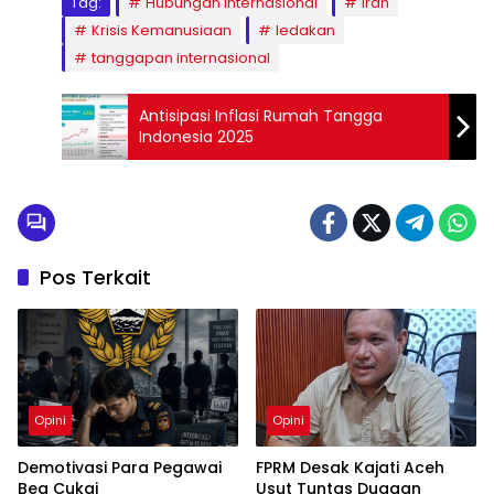
Tag:
Hubungan Internasional
Iran
Krisis Kemanusiaan
ledakan
tanggapan internasional
Antisipasi Inflasi Rumah Tangga
Indonesia 2025
Pos Terkait
Opini
Opini
Demotivasi Para Pegawai
FPRM Desak Kajati Aceh
Bea Cukai
Usut Tuntas Dugaan