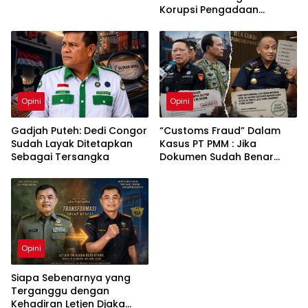
Korupsi Pengadaan
Pakaian Sekolah di Kota
Langsa
Opini
Opini
Gadjah Puteh: Dedi Congor
“Customs Fraud” Dalam
Sudah Layak Ditetapkan
Kasus PT PMM : Jika
Sebagai Tersangka
Dokumen Sudah Benar
Mengapa Kapal Ditangkap
?
Opini
Siapa Sebenarnya yang
Terganggu dengan
Kehadiran Letjen Djaka