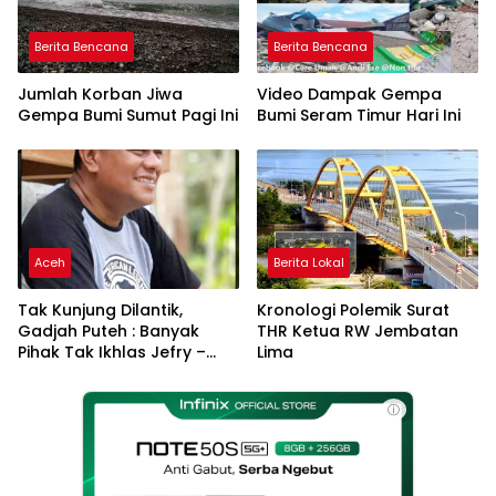
Berita Bencana
Berita Bencana
Jumlah Korban Jiwa
Video Dampak Gempa
Gempa Bumi Sumut Pagi Ini
Bumi Seram Timur Hari Ini
Aceh
Berita Lokal
Tak Kunjung Dilantik,
Kronologi Polemik Surat
Gadjah Puteh : Banyak
THR Ketua RW Jembatan
Pihak Tak Ikhlas Jefry –
Lima
Haikal Jadi Pemimpin Kota
Langsa
ⓘ