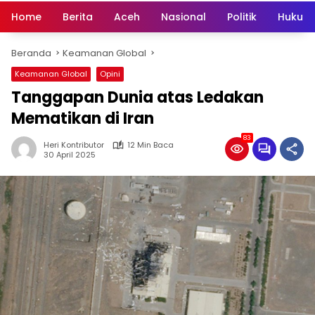
Home
Berita
Aceh
Nasional
Politik
Hukum 
Beranda
Keamanan Global
Keamanan Global
Opini
Tanggapan Dunia atas Ledakan
Mematikan di Iran
83
Heri Kontributor
12 Min Baca
30 April 2025