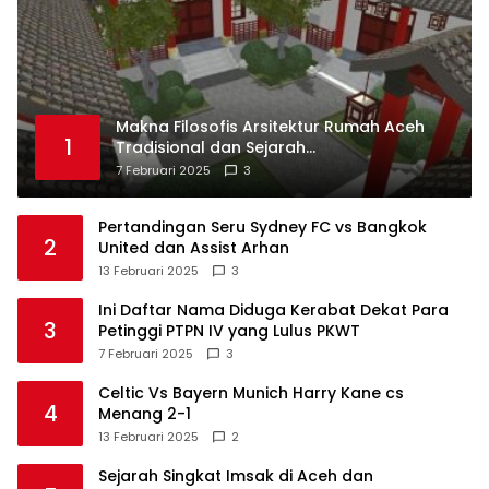
Makna Filosofis Arsitektur Rumah Aceh
1
Tradisional dan Sejarah
Perkembangannya
7 Februari 2025
3
Pertandingan Seru Sydney FC vs Bangkok
2
United dan Assist Arhan
13 Februari 2025
3
Ini Daftar Nama Diduga Kerabat Dekat Para
3
Petinggi PTPN IV yang Lulus PKWT
7 Februari 2025
3
Celtic Vs Bayern Munich Harry Kane cs
4
Menang 2-1
13 Februari 2025
2
Sejarah Singkat Imsak di Aceh dan