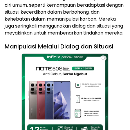
ciri umum, seperti kemampuan beradaptasi dengan
situasi, kecerdikan dalam berbohong, dan
kehebatan dalam memanipulasi korban. Mereka
juga seringkali menggunakan dialog dan situasi yang
meyakinkan untuk membenarkan tindakan mereka.
Manipulasi Melalui Dialog dan Situasi
ⓘ