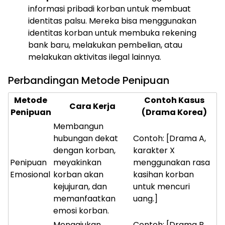
informasi pribadi korban untuk membuat
identitas palsu. Mereka bisa menggunakan
identitas korban untuk membuka rekening
bank baru, melakukan pembelian, atau
melakukan aktivitas ilegal lainnya.
Perbandingan Metode Penipuan
Metode
Contoh Kasus
Cara Kerja
Penipuan
(Drama Korea)
Membangun
hubungan dekat
Contoh: [Drama A,
dengan korban,
karakter X
Penipuan
meyakinkan
menggunakan rasa
Emosional
korban akan
kasihan korban
kejujuran, dan
untuk mencuri
memanfaatkan
uang.]
emosi korban.
Mengajukan
Contoh: [Drama B,