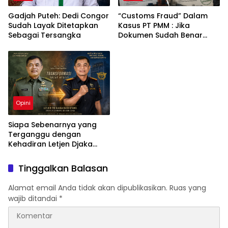
Gadjah Puteh: Dedi Congor
“Customs Fraud” Dalam
Sudah Layak Ditetapkan
Kasus PT PMM : Jika
Sebagai Tersangka
Dokumen Sudah Benar
Mengapa Kapal Ditangkap
?
Opini
Siapa Sebenarnya yang
Terganggu dengan
Kehadiran Letjen Djaka
Budi Utama di Bea Cukai
sebagai Dirjen Bea Cukai?
Tinggalkan Balasan
Alamat email Anda tidak akan dipublikasikan.
Ruas yang
wajib ditandai
*