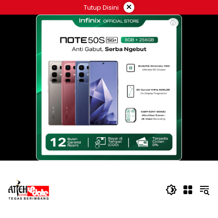
Langsung
×
Tutup Disini
ke
konten
ⓘ