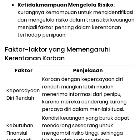
Ketidakmampuan Mengelola Risiko:
Kurangnya kemampuan untuk mengidentifikasi
dan mengelola risiko dalam transaksi keuangan
menjadi faktor penting dalam kerentanan
terhadap penipuan.
Faktor-faktor yang Memengaruhi
Kerentanan Korban
Faktor
Penjelasan
Korban dengan kepercayaan diri
rendah mungkin lebih mudah
Kepercayaan
menerima informasi dari penipu,
Diri Rendah
ⓘ
karena mereka cenderung kurang
percaya diri dalam menilai situasi.
Kondisi keuangan yang buruk dapat
Kebutuhan
mendorong seseorang untuk
Finansial
mengambil risiko tinggi, sehingga