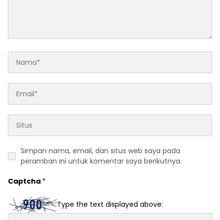
Simpan nama, email, dan situs web saya pada
peramban ini untuk komentar saya berikutnya.
Captcha
*
Type the text displayed above: