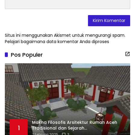
Situs ini menggunakan Akismet untuk mengurangi spam.
Pelajari bagaimana data komentar Anda diproses
Pos Populer
Makna Filosofis Arsitektur Rumah Aceh
1
Tradisional dan Sejarah
Perkembangannya
7 Februari 2025
3