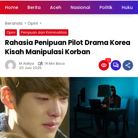
Home
Berita
Aceh
Nasional
Politik
Hukum 
Beranda
Opini
Opini
Penipuan dan Kriminalitas
Rahasia Penipuan Pilot Drama Korea
Kisah Manipulasi Korban
92
M Aditya
14 Min Baca
20 Juni 2025