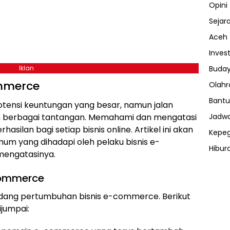
Opini
Sejar
Aceh
Invest
Buday
Iklan
mmerce
Olahr
Bantu
nsi keuntungan yang besar, namun jalan
Jadwa
n berbagai tantangan. Memahami dan mengatasi
silan bagi setiap bisnis online. Artikel ini akan
Kepe
 yang dihadapi oleh pelaku bisnis e-
Hibur
mengatasinya.
ⓘ
ommerce
ang pertumbuhan bisnis e-commerce. Berikut
jumpai: