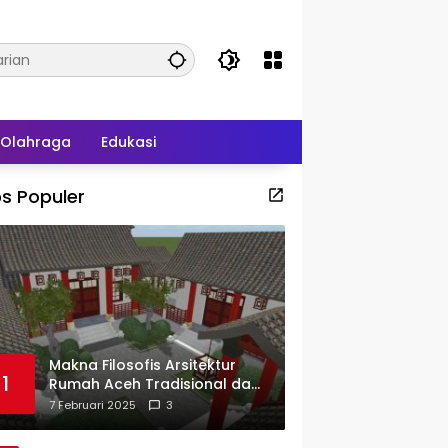
Olahraga
Edukasi
s Populer
Makna Filosofis Arsitektur
1
Rumah Aceh Tradisional dan
Sejarah Perkembangannya
7 Februari 2025
3