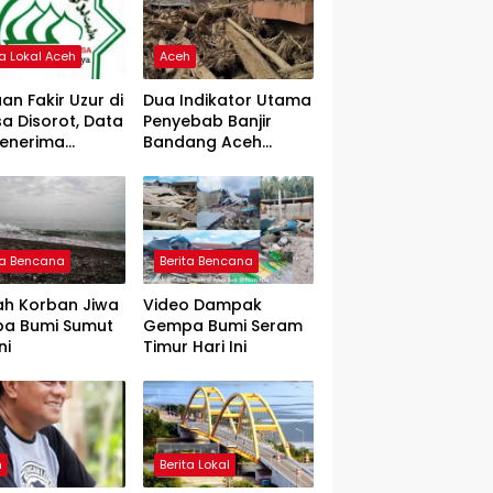
ta Lokal Aceh
Aceh
an Fakir Uzur di
Dua Indikator Utama
a Disorot, Data
Penyebab Banjir
Penerima
Bandang Aceh
rtanyakan
Tamiang, Gadjah
Puteh Soroti
Kerusakan DAS
ta Bencana
Berita Bencana
ah Korban Jiwa
Video Dampak
a Bumi Sumut
Gempa Bumi Seram
ni
Timur Hari Ini
h
Berita Lokal