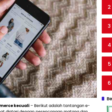
2
3
4
5
6
Be
merce kecuali
– Berikut adalah tantangan e-
pat diatasi dengan perencanaan matang dan