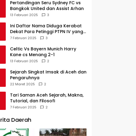
Pertandingan Seru Sydney FC vs
Bangkok United dan Assist Arhan
13 Februari 2025
3
Ini Daftar Nama Diduga Kerabat
Dekat Para Petinggi PTPN IV yang
Lulus PKWT
7 Februari 2025
3
Celtic Vs Bayern Munich Harry
Kane cs Menang 2-1
13 Februari 2025
2
Sejarah Singkat Imsak di Aceh dan
Pengaruhnya
22 Maret 2025
2
Tari Saman Aceh Sejarah, Makna,
Tutorial, dan Filosofi
7 Februari 2025
2
rita Daerah