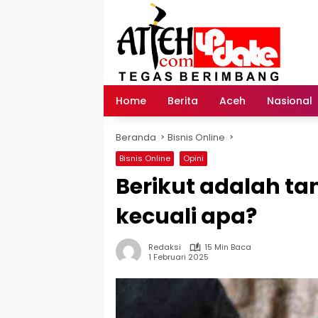
Langsung
ke
konten
Home
Berita
Aceh
Nasional
Beranda
Bisnis Online
Bisnis Online
Opini
Berikut adalah t
kecuali apa?
Redaksi
15 Min Baca
1 Februari 2025