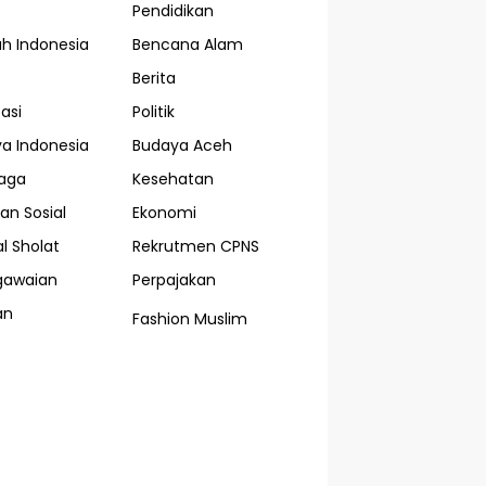
Pendidikan
ah Indonesia
Bencana Alam
Berita
asi
Politik
a Indonesia
Budaya Aceh
aga
Kesehatan
an Sosial
Ekonomi
l Sholat
Rekrutmen CPNS
gawaian
Perpajakan
an
Fashion Muslim