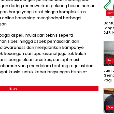
angan daring menawarkan peluang besar, namun
ingan harga yang ketat hingga kompleksitas
Beri
is online harus siap menghadapi berbagai
Bantu
san.
Langs
245 
ai aspek, mulai dari teknis seperti
Dipe
nan siber, hingga aspek pemasaran dan
nd awareness dan menjalankan kampanye
ek keuangan dan operasional juga tak kalah
ris, pengelolaan arus kas, dan optimasi
Beri
mahaman yang mendalam tentang regulasi dan
Juml
gat krusial untuk keberlangsungan bisnis e-
Gemp
Pagi I
Iklan
Ace