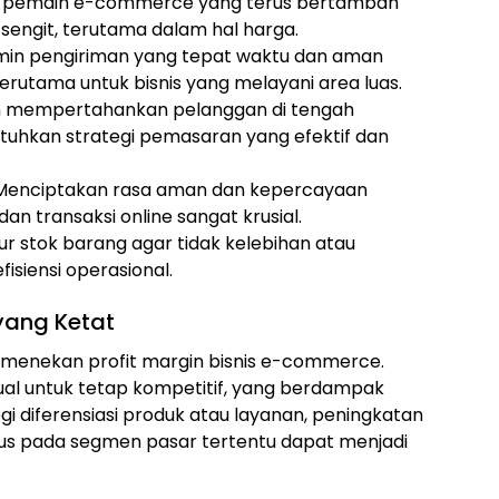
ah pemain e-commerce yang terus bertambah
engit, terutama dalam hal harga.
amin pengiriman yang tepat waktu dan aman
rutama untuk bisnis yang melayani area luas.
dan mempertahankan pelanggan di tengah
uhkan strategi pemasaran yang efektif dan
Menciptakan rasa aman dan kepercayaan
n transaksi online sangat krusial.
r stok barang agar tidak kelebihan atau
siensi operasional.
yang Ketat
 menekan profit margin bisnis e-commerce.
ual untuk tetap kompetitif, yang berdampak
i diferensiasi produk atau layanan, peningkatan
kus pada segmen pasar tertentu dapat menjadi