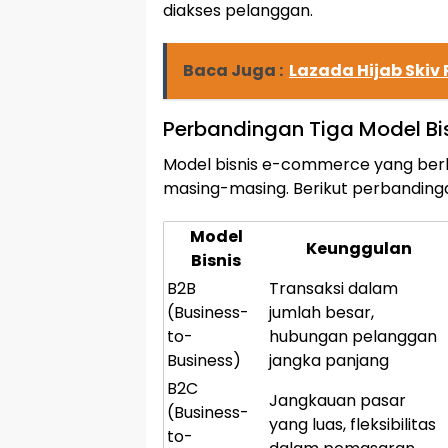
diakses pelanggan.
Baca Juga :
Lazada Hijab Skiv 
Perbandingan Tiga Model B
Model bisnis e-commerce yang ber
masing-masing. Berikut perbanding
Model
Keunggulan
Bisnis
B2B
Transaksi dalam
(Business-
jumlah besar,
to-
hubungan pelanggan
Business)
jangka panjang
B2C
Jangkauan pasar
(Business-
yang luas, fleksibilitas
to-