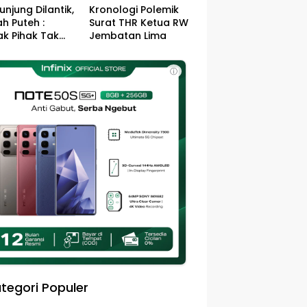
unjung Dilantik,
Kronologi Polemik
h Puteh :
Surat THR Ketua RW
k Pihak Tak
Jembatan Lima
s Jefry – Haikal
Pemimpin Kota
ⓘ
sa
tegori Populer