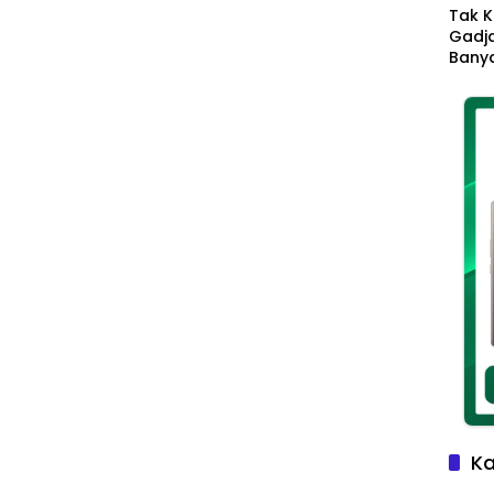
Tak K
Gadja
Banya
Ikhla
Jadi 
Lang
Ka