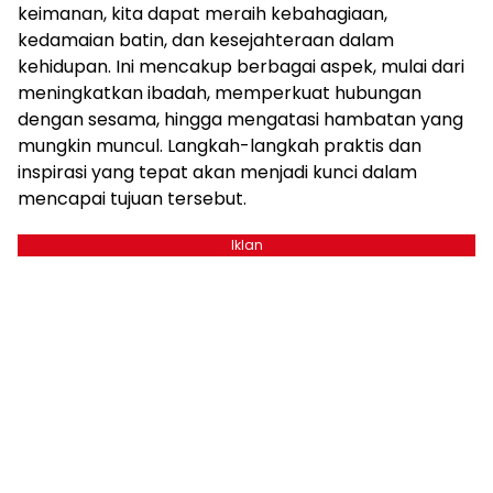
keimanan, kita dapat meraih kebahagiaan,
kedamaian batin, dan kesejahteraan dalam
kehidupan. Ini mencakup berbagai aspek, mulai dari
meningkatkan ibadah, memperkuat hubungan
dengan sesama, hingga mengatasi hambatan yang
mungkin muncul. Langkah-langkah praktis dan
inspirasi yang tepat akan menjadi kunci dalam
mencapai tujuan tersebut.
Iklan