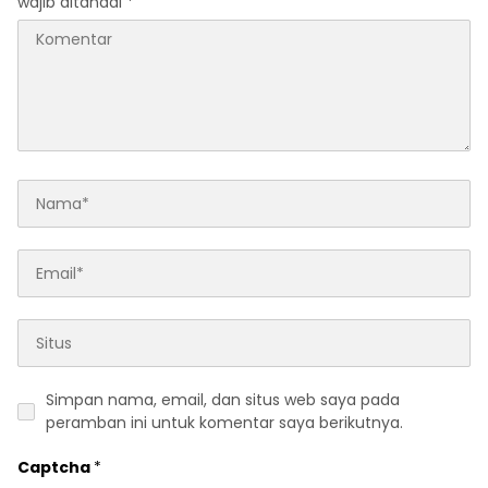
wajib ditandai
*
Simpan nama, email, dan situs web saya pada
peramban ini untuk komentar saya berikutnya.
Captcha
*