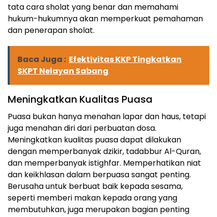
tata cara sholat yang benar dan memahami
hukum-hukumnya akan memperkuat pemahaman
dan penerapan sholat.
Baca Juga :
Efektivitas KKP Tingkatkan
SKPT Nelayan Sabang
Meningkatkan Kualitas Puasa
Puasa bukan hanya menahan lapar dan haus, tetapi
juga menahan diri dari perbuatan dosa.
Meningkatkan kualitas puasa dapat dilakukan
dengan memperbanyak dzikir, tadabbur Al-Quran,
dan memperbanyak istighfar. Memperhatikan niat
dan keikhlasan dalam berpuasa sangat penting.
Berusaha untuk berbuat baik kepada sesama,
seperti memberi makan kepada orang yang
membutuhkan, juga merupakan bagian penting