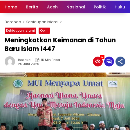
Home
Berita
Aceh
Nasional
Politik
Hukum 
Beranda
Kehidupan Islami
Kehidupan Islami
Opini
Meningkatkan Keimanan di Tahun
Baru Islam 1447
82
Redaksi
15 Min Baca
20 Juni 2025