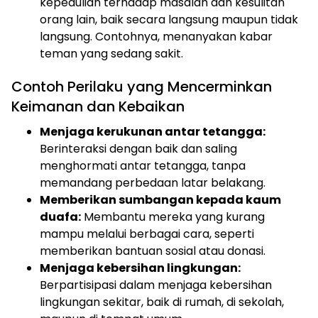
kepedulian terhadap masalah dan kesulitan
orang lain, baik secara langsung maupun tidak
langsung. Contohnya, menanyakan kabar
teman yang sedang sakit.
Contoh Perilaku yang Mencerminkan
Keimanan dan Kebaikan
Menjaga kerukunan antar tetangga:
Berinteraksi dengan baik dan saling
menghormati antar tetangga, tanpa
memandang perbedaan latar belakang.
Memberikan sumbangan kepada kaum
duafa:
Membantu mereka yang kurang
mampu melalui berbagai cara, seperti
memberikan bantuan sosial atau donasi.
Menjaga kebersihan lingkungan:
Berpartisipasi dalam menjaga kebersihan
lingkungan sekitar, baik di rumah, di sekolah,