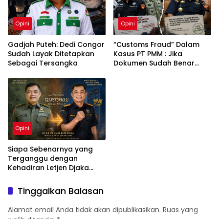
Opini
Opini
Gadjah Puteh: Dedi Congor
“Customs Fraud” Dalam
Sudah Layak Ditetapkan
Kasus PT PMM : Jika
Sebagai Tersangka
Dokumen Sudah Benar
Mengapa Kapal Ditangkap
?
Opini
Siapa Sebenarnya yang
Terganggu dengan
Kehadiran Letjen Djaka
Budi Utama di Bea Cukai
sebagai Dirjen Bea Cukai?
Tinggalkan Balasan
Alamat email Anda tidak akan dipublikasikan.
Ruas yang