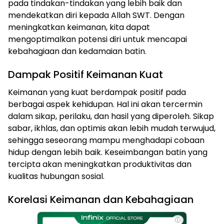
pada tindakan-tindakan yang lebih baik dan
mendekatkan diri kepada Allah SWT. Dengan
meningkatkan keimanan, kita dapat
mengoptimalkan potensi diri untuk mencapai
kebahagiaan dan kedamaian batin.
Dampak Positif Keimanan Kuat
Keimanan yang kuat berdampak positif pada
berbagai aspek kehidupan. Hal ini akan tercermin
dalam sikap, perilaku, dan hasil yang diperoleh. Sikap
sabar, ikhlas, dan optimis akan lebih mudah terwujud,
sehingga seseorang mampu menghadapi cobaan
hidup dengan lebih baik. Keseimbangan batin yang
tercipta akan meningkatkan produktivitas dan
kualitas hubungan sosial.
Korelasi Keimanan dan Kebahagiaan
ⓘ