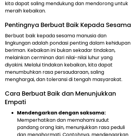
kita dapat saling mendukung dan mendorong untuk
meraih kebaikan.
Pentingnya Berbuat Baik Kepada Sesama
Berbuat baik kepada sesama manusia dan
lingkungan adalah pondasi penting dalam kehidupan
beriman. Kebaikan ini bukan sekadar tindakan,
melainkan cerminan dari nilai-nilai luhur yang
diyakini. Melalui tindakan kebaikan, kita dapat
menumbuhkan rasa persaudaraan, saling
menghargai, dan toleransi di tengah masyarakat.
Cara Berbuat Baik dan Menunjukkan
Empati
Mendengarkan dengan saksama:
Memperhatikan dan memahami sudut
pandang orang lain, menunjukkan rasa peduli
dan menghormati. Contohnya, mendengarkan