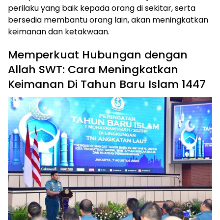
perilaku yang baik kepada orang di sekitar, serta
bersedia membantu orang lain, akan meningkatkan
keimanan dan ketakwaan.
Memperkuat Hubungan dengan
Allah SWT: Cara Meningkatkan
Keimanan Di Tahun Baru Islam 1447
ⓘ