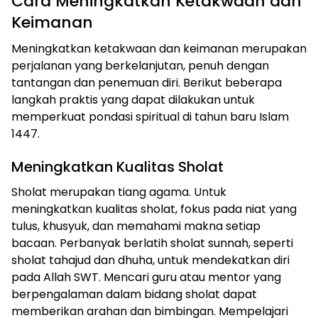
Cara Meningkatkan Ketakwaan dan
Keimanan
Meningkatkan ketakwaan dan keimanan merupakan
perjalanan yang berkelanjutan, penuh dengan
tantangan dan penemuan diri. Berikut beberapa
langkah praktis yang dapat dilakukan untuk
memperkuat pondasi spiritual di tahun baru Islam
1447.
Meningkatkan Kualitas Sholat
Sholat merupakan tiang agama. Untuk
meningkatkan kualitas sholat, fokus pada niat yang
tulus, khusyuk, dan memahami makna setiap
bacaan. Perbanyak berlatih sholat sunnah, seperti
sholat tahajud dan dhuha, untuk mendekatkan diri
pada Allah SWT. Mencari guru atau mentor yang
berpengalaman dalam bidang sholat dapat
memberikan arahan dan bimbingan. Mempelajari