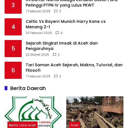
3
Petinggi PTPN IV yang Lulus PKWT
7 Februari 2025
3
Celtic Vs Bayern Munich Harry Kane cs
4
Menang 2-1
13 Februari 2025
2
Sejarah Singkat Imsak di Aceh dan
5
Pengaruhnya
22 Maret 2025
2
Tari Saman Aceh Sejarah, Makna, Tutorial, dan
6
Filosofi
7 Februari 2025
2
Berita Daerah
Berita Lokal Aceh
Aceh