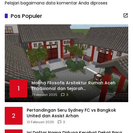
Pelajari bagaimana data komentar Anda diproses
Pos Populer
Makna Filosofis Arsitektur Rumah Aceh
1
Tradisional dan Sejarah
Perkembangannya
7 Februari 2025
3
Pertandingan Seru Sydney FC vs Bangkok
2
United dan Assist Arhan
13 Februari 2025
3
Ini Daftar Nama Diduga Kerabat Dekat Para