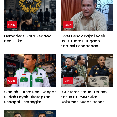
Opini
Opini
Demotivasi Para Pegawai
FPRM Desak Kajati Aceh
Bea Cukai
Usut Tuntas Dugaan
Korupsi Pengadaan
Pakaian Sekolah di Kota
Langsa
Opini
Opini
Gadjah Puteh: Dedi Congor
“Customs Fraud” Dalam
Sudah Layak Ditetapkan
Kasus PT PMM : Jika
Sebagai Tersangka
Dokumen Sudah Benar
Mengapa Kapal Ditangkap
?