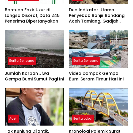
Bantuan Fakir Uzur di
Dua Indikator Utama
Langsa Disorot, Data 245
Penyebab Banjir Bandang
Penerima Dipertanyakan
Aceh Tamiang, Gadjah
Puteh Soroti Kerusakan
DAS
Berita Bencana
Berita Bencana
Jumlah Korban Jiwa
Video Dampak Gempa
Gempa Bumi Sumut Pagi Ini
Bumi Seram Timur Hari Ini
Aceh
Berita Lokal
Tak Kunjung Dilantik,
Kronologi Polemik Surat