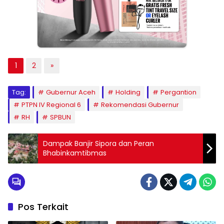
1
2
»
Tag:
Gubernur Aceh
Holding
Pergantion
PTPN IV Regional 6
Rekomendasi Gubernur
RH
SPBUN
Dampak Banjir Sipora dan Peran
Bhabinkamtibmas
Pos Terkait