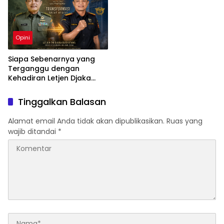
ⓘ
Opini
Siapa Sebenarnya yang
Terganggu dengan
Kehadiran Letjen Djaka
Budi Utama di Bea Cukai
sebagai Dirjen Bea Cukai?
Tinggalkan Balasan
Alamat email Anda tidak akan dipublikasikan.
Ruas yang
wajib ditandai
*