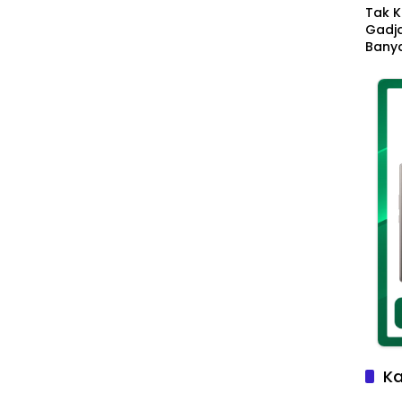
Tak K
Gadja
Banya
Ikhla
Jadi 
Lang
Ka