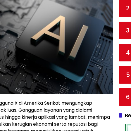
2
3
4
5
6
ngguna X di Amerika Serikat mengungkap
k luas. Gangguan layanan yang dialami
Be
us hingga kinerja aplikasi yang lambat, menimpa
lkan kerugian ekonomi serta reputasi bagi