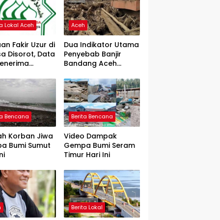
ta Lokal Aceh
Aceh
an Fakir Uzur di
Dua Indikator Utama
a Disorot, Data
Penyebab Banjir
Penerima
Bandang Aceh
rtanyakan
Tamiang, Gadjah
Puteh Soroti
Kerusakan DAS
ta Bencana
Berita Bencana
ah Korban Jiwa
Video Dampak
a Bumi Sumut
Gempa Bumi Seram
ni
Timur Hari Ini
h
Berita Lokal