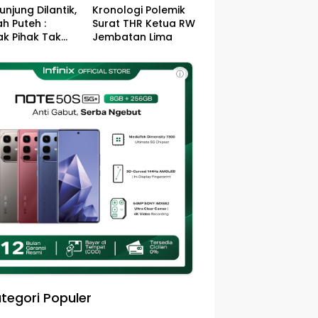
unjung Dilantik,
Kronologi Polemik
h Puteh :
Surat THR Ketua RW
k Pihak Tak
Jembatan Lima
s Jefry – Haikal
Pemimpin Kota
ⓘ
sa
tegori Populer