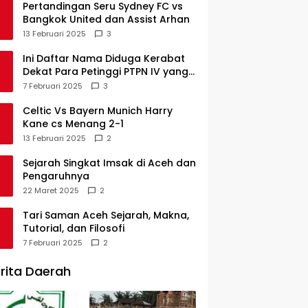
Pertandingan Seru Sydney FC vs
Bangkok United dan Assist Arhan
13 Februari 2025
3
Ini Daftar Nama Diduga Kerabat
Dekat Para Petinggi PTPN IV yang
Lulus PKWT
7 Februari 2025
3
Celtic Vs Bayern Munich Harry
Kane cs Menang 2-1
13 Februari 2025
2
Sejarah Singkat Imsak di Aceh dan
Pengaruhnya
22 Maret 2025
2
Tari Saman Aceh Sejarah, Makna,
Tutorial, dan Filosofi
7 Februari 2025
2
rita Daerah