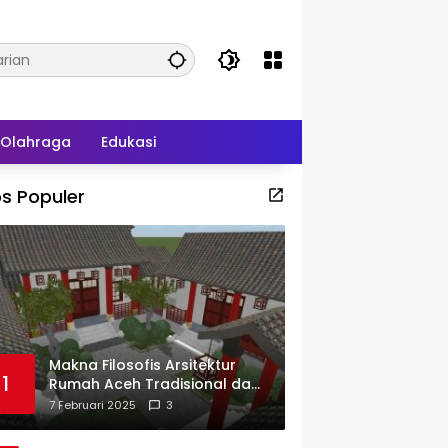
Olahraga
Edukasi
s Populer
Makna Filosofis Arsitektur
1
Rumah Aceh Tradisional dan
Sejarah Perkembangannya
7 Februari 2025
3