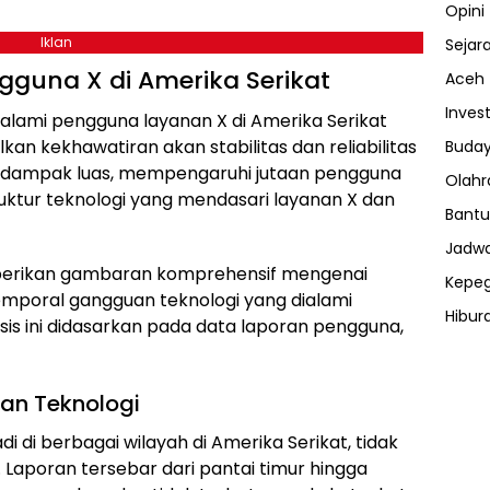
Opini
Iklan
Sejar
guna X di Amerika Serikat
Aceh
Invest
alami pengguna layanan X di Amerika Serikat
an kekhawatiran akan stabilitas dan reliabilitas
Buday
erdampak luas, mempengaruhi jutaan pengguna
Olahr
ruktur teknologi yang mendasari layanan X dan
Bantu
Jadwa
emberikan gambaran komprehensif mengenai
Kepe
 temporal gangguan teknologi yang dialami
Hibur
isis ini didasarkan pada data laporan pengguna,
ⓘ
an Teknologi
i di berbagai wilayah di Amerika Serikat, tidak
. Laporan tersebar dari pantai timur hingga