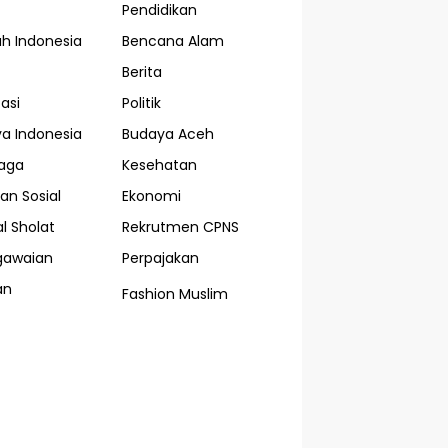
Pendidikan
ah Indonesia
Bencana Alam
Berita
asi
Politik
a Indonesia
Budaya Aceh
aga
Kesehatan
an Sosial
Ekonomi
l Sholat
Rekrutmen CPNS
gawaian
Perpajakan
an
Fashion Muslim