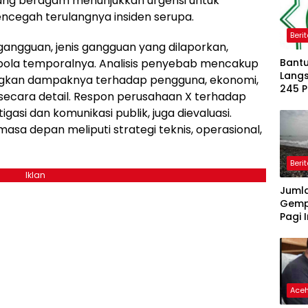
ang beragam menunjukkan urgensi untuk
cegah terulangnya insiden serupa.
Beri
 gangguan, jenis gangguan yang dilaporkan,
ta pola temporalnya. Analisis penyebab mencakup
Bantu
Langs
dangkan dampaknya terhadap pengguna, ekonomi,
245 
secara detail. Respon perusahaan X terhadap
Dipe
gasi dan komunikasi publik, juga dievaluasi.
sa depan meliputi strategi teknis, operasional,
Beri
Iklan
Juml
Gemp
Pagi I
Ace