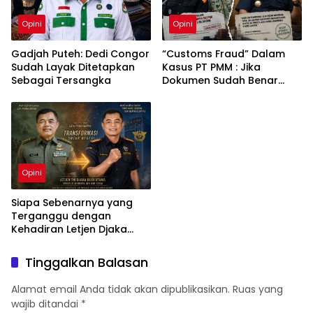
Opini
Opini
Gadjah Puteh: Dedi Congor
“Customs Fraud” Dalam
Sudah Layak Ditetapkan
Kasus PT PMM : Jika
Sebagai Tersangka
Dokumen Sudah Benar
Mengapa Kapal Ditangkap
?
Opini
Siapa Sebenarnya yang
Terganggu dengan
Kehadiran Letjen Djaka
Budi Utama di Bea Cukai
sebagai Dirjen Bea Cukai?
Tinggalkan Balasan
Alamat email Anda tidak akan dipublikasikan.
Ruas yang
wajib ditandai
*