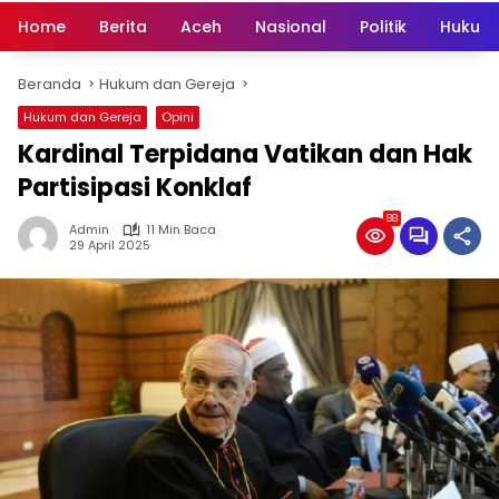
Home
Berita
Aceh
Nasional
Politik
Hukum 
Beranda
Hukum dan Gereja
Hukum dan Gereja
Opini
Kardinal Terpidana Vatikan dan Hak
Partisipasi Konklaf
88
Admin
11 Min Baca
29 April 2025