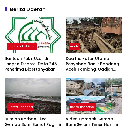
Berita Daerah
Berita Lokal Aceh
Aceh
Bantuan Fakir Uzur di
Dua Indikator Utama
Langsa Disorot, Data 245
Penyebab Banjir Bandang
Penerima Dipertanyakan
Aceh Tamiang, Gadjah
Puteh Soroti Kerusakan
DAS
Berita Bencana
Berita Bencana
Jumlah Korban Jiwa
Video Dampak Gempa
Gempa Bumi Sumut Pagi Ini
Bumi Seram Timur Hari Ini