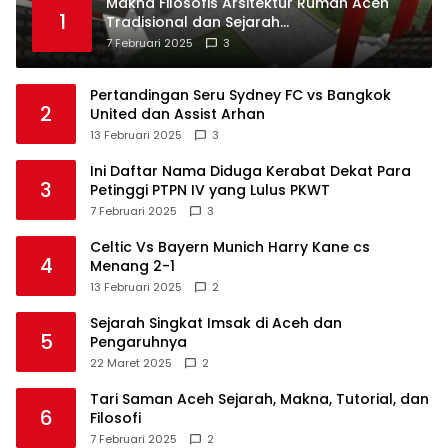
Makna Filosofis Arsitektur Rumah Aceh
1
Tradisional dan Sejarah
Perkembangannya
7 Februari 2025
3
Pertandingan Seru Sydney FC vs Bangkok
2
United dan Assist Arhan
13 Februari 2025
3
Ini Daftar Nama Diduga Kerabat Dekat Para
3
Petinggi PTPN IV yang Lulus PKWT
7 Februari 2025
3
Celtic Vs Bayern Munich Harry Kane cs
4
Menang 2-1
13 Februari 2025
2
Sejarah Singkat Imsak di Aceh dan
5
Pengaruhnya
22 Maret 2025
2
Tari Saman Aceh Sejarah, Makna, Tutorial, dan
6
Filosofi
7 Februari 2025
2