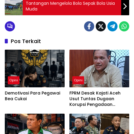
Tantangan Mengelola Bola Sepak Bola Usia
Muda
Pos Terkait
Opini
Opini
Demotivasi Para Pegawai
FPRM Desak Kajati Aceh
Bea Cukai
Usut Tuntas Dugaan
Korupsi Pengadaan
Pakaian Sekolah di Kota
Langsa