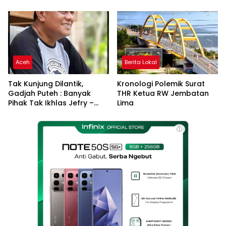
Aceh
Berita Lokal
Tak Kunjung Dilantik,
Kronologi Polemik Surat
Gadjah Puteh : Banyak
THR Ketua RW Jembatan
Pihak Tak Ikhlas Jefry –
Lima
Haikal Jadi Pemimpin Kota
Langsa
ⓘ