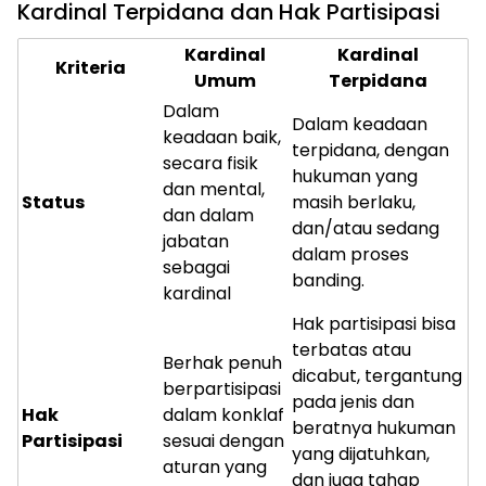
Kardinal Terpidana dan Hak Partisipasi
Kardinal
Kardinal
Kriteria
Umum
Terpidana
Dalam
Dalam keadaan
keadaan baik,
terpidana, dengan
secara fisik
hukuman yang
dan mental,
Status
masih berlaku,
dan dalam
dan/atau sedang
jabatan
dalam proses
sebagai
banding.
kardinal
Hak partisipasi bisa
terbatas atau
Berhak penuh
dicabut, tergantung
berpartisipasi
pada jenis dan
Hak
dalam konklaf
beratnya hukuman
Partisipasi
sesuai dengan
yang dijatuhkan,
aturan yang
dan juga tahap