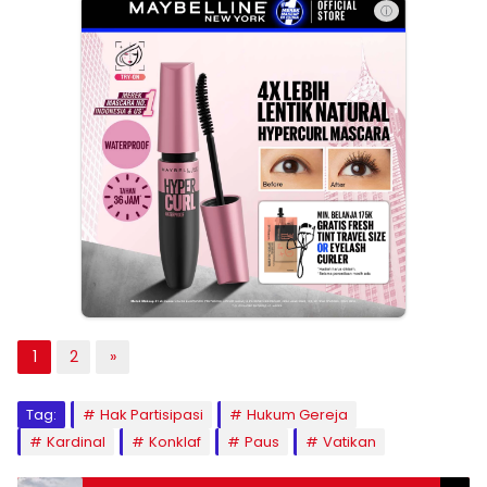
ⓘ
1
2
»
Tag:
Hak Partisipasi
Hukum Gereja
Kardinal
Konklaf
Paus
Vatikan