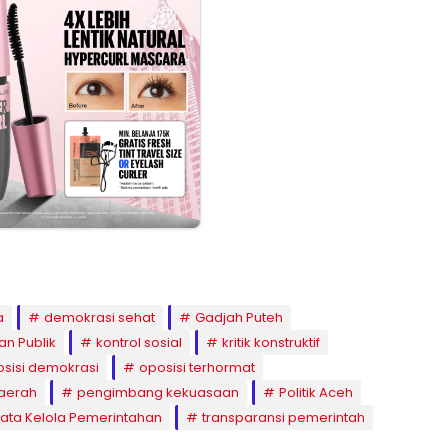
a
demokrasi sehat
Gadjah Puteh
an Publik
kontrol sosial
kritik konstruktif
sisi demokrasi
oposisi terhormat
aerah
pengimbang kekuasaan
Politik Aceh
Tata Kelola Pemerintahan
transparansi pemerintah