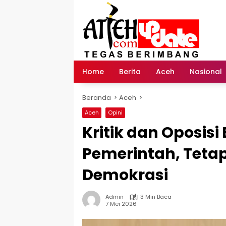
Langsung
ke
konten
Home
Berita
Aceh
Nasional
Beranda
Aceh
Aceh
Opini
Kritik dan Oposis
Pemerintah, Tetap
Demokrasi
Admin
3 Min Baca
7 Mei 2026