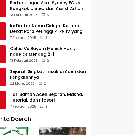
Pertandingan Seru Sydney FC vs
Bangkok United dan Assist Arhan
13 Februari 2025
3
Ini Daftar Nama Diduga Kerabat
Dekat Para Petinggi PTPN IV yang
Lulus PKWT
7 Februari 2025
3
Celtic Vs Bayern Munich Harry
Kane cs Menang 2-1
13 Februari 2025
2
Sejarah Singkat Imsak di Aceh dan
Pengaruhnya
22 Maret 2025
2
Tari Saman Aceh Sejarah, Makna,
Tutorial, dan Filosofi
7 Februari 2025
2
rita Daerah