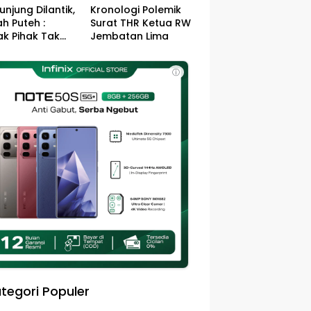
unjung Dilantik,
Kronologi Polemik
h Puteh :
Surat THR Ketua RW
k Pihak Tak
Jembatan Lima
s Jefry – Haikal
Pemimpin Kota
ⓘ
sa
tegori Populer