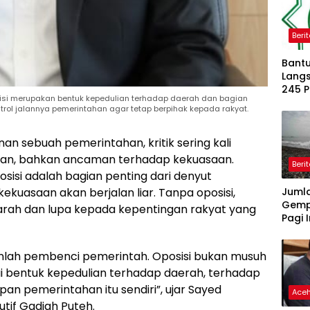
Beri
Bantu
Langs
245 
isi merupakan bentuk kepedulian terhadap daerah dan bagian
Dipe
ol jalannya pemerintahan agar tetap berpihak kepada rakyat.
an sebuah pemerintahan, kritik sering kali
uan, bahkan ancaman terhadap kekuasaan.
Beri
osisi adalah bagian penting dari denyut
Juml
kekuasaan akan berjalan liar. Tanpa oposisi,
Gemp
arah dan lupa kepada kepentingan rakyat yang
Pagi I
nlah pembenci pemerintah. Oposisi bukan musuh
i bentuk kepedulian terhadap daerah, terhadap
n pemerintahan itu sendiri”, ujar Sayed
Ace
utif Gadjah Puteh.