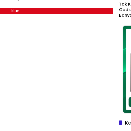
Tak K
Gadja
Iklan
Banya
Ikhla
Jadi 
Lang
Ka