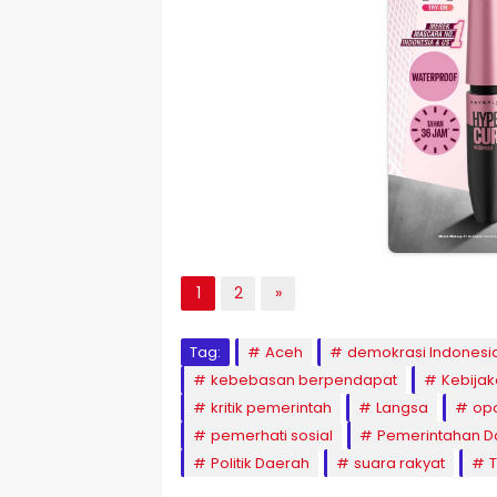
1
2
»
Tag:
Aceh
demokrasi Indonesi
kebebasan berpendapat
Kebijak
kritik pemerintah
Langsa
opo
pemerhati sosial
Pemerintahan D
Politik Daerah
suara rakyat