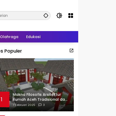
Olahraga
Edukasi
s Populer
Makna Filosofis Arsitektur
1
Rumah Aceh Tradisional dan
Sejarah Perkembangannya
7 Februari 2025
3