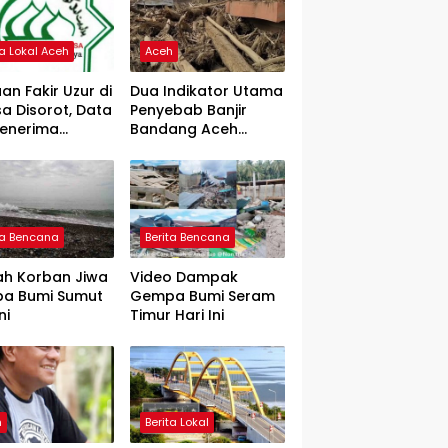
ta Lokal Aceh
Aceh
an Fakir Uzur di
Dua Indikator Utama
a Disorot, Data
Penyebab Banjir
Penerima
Bandang Aceh
rtanyakan
Tamiang, Gadjah
Puteh Soroti
Kerusakan DAS
ta Bencana
Berita Bencana
ah Korban Jiwa
Video Dampak
a Bumi Sumut
Gempa Bumi Seram
ni
Timur Hari Ini
h
Berita Lokal