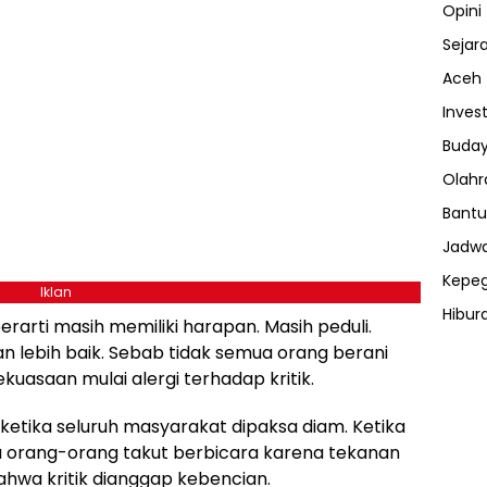
Opini
Sejar
Aceh
Invest
Buday
Olahr
Bantu
Jadwa
Kepe
Iklan
Hibur
arti masih memiliki harapan. Masih peduli.
ⓘ
lan lebih baik. Sebab tidak semua orang berani
asaan mulai alergi terhadap kritik.
 ketika seluruh masyarakat dipaksa diam. Ketika
a orang-orang takut berbicara karena tekanan
bahwa kritik dianggap kebencian.