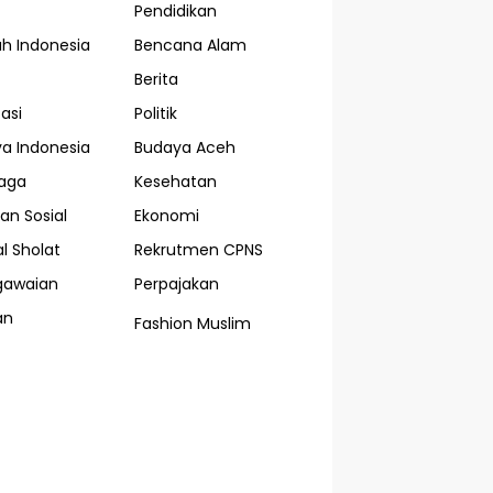
Pendidikan
ah Indonesia
Bencana Alam
Berita
asi
Politik
a Indonesia
Budaya Aceh
aga
Kesehatan
an Sosial
Ekonomi
l Sholat
Rekrutmen CPNS
gawaian
Perpajakan
an
Fashion Muslim