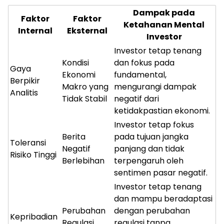
Dampak pada
Faktor
Faktor
Ketahanan Mental
Internal
Eksternal
Investor
Investor tetap tenang
Kondisi
dan fokus pada
Gaya
Ekonomi
fundamental,
Berpikir
Makro yang
mengurangi dampak
Analitis
Tidak Stabil
negatif dari
ketidakpastian ekonomi.
Investor tetap fokus
Berita
pada tujuan jangka
Toleransi
Negatif
panjang dan tidak
Risiko Tinggi
Berlebihan
terpengaruh oleh
sentimen pasar negatif.
Investor tetap tenang
dan mampu beradaptasi
Perubahan
dengan perubahan
Kepribadian
Regulasi
regulasi tanpa