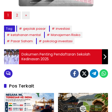
1
2
»
Tag:
gejolak pasar
investasi
ketahanan mental
Manajemen Risiko
Pasar Saham
psikologi investasi
Dokumen Penting Pendaftaran Sekolah
Kedinasan 2025
Pos Terkait