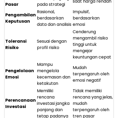
saat harga rendah
Pasar
pada strategi
Rasional,
Impulsif,
Pengambilan
berdasarkan
berdasarkan
Keputusan
data dan analisis
emosi
Cenderung
mengambil risiko
Toleransi
Sesuai dengan
tinggi untuk
Risiko
profil risiko
mengejar
keuntungan cepat
Mampu
Mudah
Pengelolaan
mengelola
terpengaruh oleh
Emosi
kecemasan dan
emosi negatif
ketakutan
Memiliki
Tidak memiliki
rencana
rencana yang jelas,
Perencanaan
investasi jangka
mudah
Investasi
panjang dan
terpengaruh oleh
tetap padanya
tren pasar