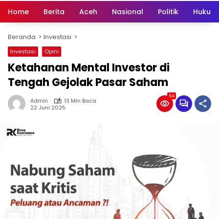
Home
Berita
Aceh
Nasional
Politik
Hukum 
Beranda
Investasi
Investasi
Opini
Ketahanan Mental Investor di
Tengah Gejolak Pasar Saham
64
Admin
13 Min Baca
22 Juni 2025