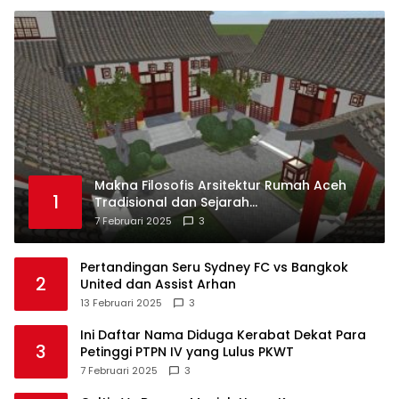
Makna Filosofis Arsitektur Rumah Aceh
1
Tradisional dan Sejarah
Perkembangannya
7 Februari 2025
3
Pertandingan Seru Sydney FC vs Bangkok
2
United dan Assist Arhan
13 Februari 2025
3
Ini Daftar Nama Diduga Kerabat Dekat Para
3
Petinggi PTPN IV yang Lulus PKWT
7 Februari 2025
3