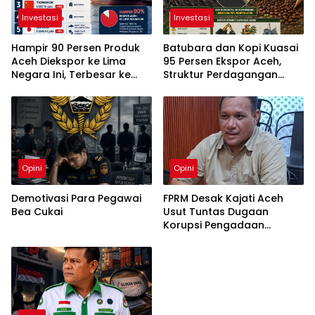
Investasi
Investasi
Hampir 90 Persen Produk
Batubara dan Kopi Kuasai
Aceh Diekspor ke Lima
95 Persen Ekspor Aceh,
Negara Ini, Terbesar ke
Struktur Perdagangan
India
Masih Bertumpu pada Dua
Komoditas
Opini
Opini
Demotivasi Para Pegawai
FPRM Desak Kajati Aceh
Bea Cukai
Usut Tuntas Dugaan
Korupsi Pengadaan
Pakaian Sekolah di Kota
Langsa