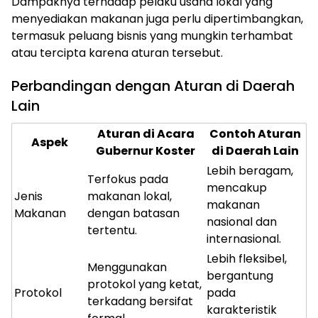
Dampaknya terhadap pelaku usaha lokal yang
menyediakan makanan juga perlu dipertimbangkan,
termasuk peluang bisnis yang mungkin terhambat
atau tercipta karena aturan tersebut.
Perbandingan dengan Aturan di Daerah
Lain
Aturan di Acara
Contoh Aturan
Aspek
Gubernur Koster
di Daerah Lain
Lebih beragam,
Terfokus pada
mencakup
Jenis
makanan lokal,
makanan
Makanan
dengan batasan
nasional dan
tertentu.
internasional.
Lebih fleksibel,
Menggunakan
bergantung
protokol yang ketat,
Protokol
pada
terkadang bersifat
karakteristik