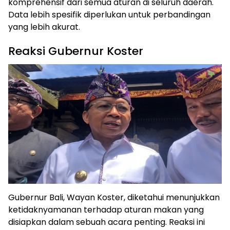
komprehensif dari semua aturan di seluruh daerah.
ⓘ
Data lebih spesifik diperlukan untuk perbandingan
yang lebih akurat.
Reaksi Gubernur Koster
Gubernur Bali, Wayan Koster, diketahui menunjukkan
ketidaknyamanan terhadap aturan makan yang
disiapkan dalam sebuah acara penting. Reaksi ini