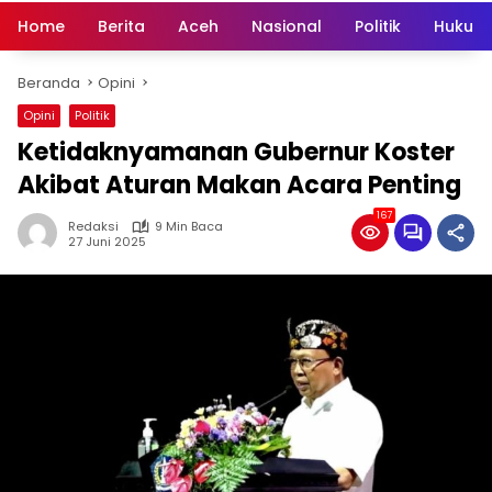
Home
Berita
Aceh
Nasional
Politik
Hukum 
Beranda
Opini
Opini
Politik
Ketidaknyamanan Gubernur Koster
Akibat Aturan Makan Acara Penting
167
Redaksi
9 Min Baca
27 Juni 2025