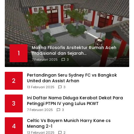
Makna Filosofis Arsitektur Rumah Aceh
1
Tradisional dan Sejarah
Perkembangannya
7 Februari 2025
3
Pertandingan Seru Sydney FC vs Bangkok
2
United dan Assist Arhan
13 Februari 2025
3
Ini Daftar Nama Diduga Kerabat Dekat Para
3
Petinggi PTPN IV yang Lulus PKWT
7 Februari 2025
3
Celtic Vs Bayern Munich Harry Kane cs
4
Menang 2-1
13 Februari 2025
2