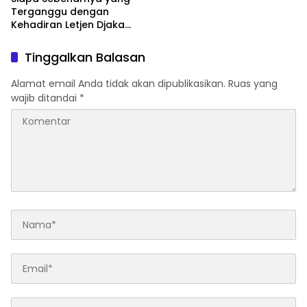
Terganggu dengan
Kehadiran Letjen Djaka
Budi Utama di Bea Cukai
sebagai Dirjen Bea Cukai?
Tinggalkan Balasan
Alamat email Anda tidak akan dipublikasikan.
Ruas yang
wajib ditandai
*