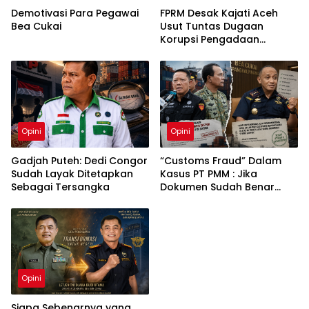
Demotivasi Para Pegawai
FPRM Desak Kajati Aceh
Bea Cukai
Usut Tuntas Dugaan
Korupsi Pengadaan
Pakaian Sekolah di Kota
Langsa
Opini
Opini
Gadjah Puteh: Dedi Congor
“Customs Fraud” Dalam
Sudah Layak Ditetapkan
Kasus PT PMM : Jika
Sebagai Tersangka
Dokumen Sudah Benar
Mengapa Kapal Ditangkap
?
Opini
Siapa Sebenarnya yang