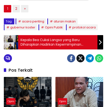
1
2
»
Tag:
acara penting
aturan makan
gubernur koster
Opini Publik
protokol acara
Kepala Bea Cukai Langsa yang Baru
Diharapkan Hadirkan Kepemimpinan
Terbuka dan Transparan
Pos Terkait
Opini
Opini