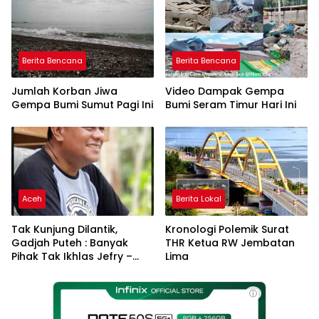
Berita Bencana
Berita Bencana
Jumlah Korban Jiwa
Video Dampak Gempa
Gempa Bumi Sumut Pagi Ini
Bumi Seram Timur Hari Ini
Aceh
Berita Lokal
Tak Kunjung Dilantik,
Kronologi Polemik Surat
Gadjah Puteh : Banyak
THR Ketua RW Jembatan
Pihak Tak Ikhlas Jefry –
Lima
Haikal Jadi Pemimpin Kota
Langsa
ⓘ