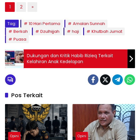
1
2
»
Tag:
10 Hari Pertama
Amalan Sunnah
Berkah
Dzulhijjah
haji
Khutbah Jumat
Puasa
Dukungan dan Kritik Habib Rizieq Terkait
Kelahiran Anak Kedelapan
Pos Terkait
Opini
Opini