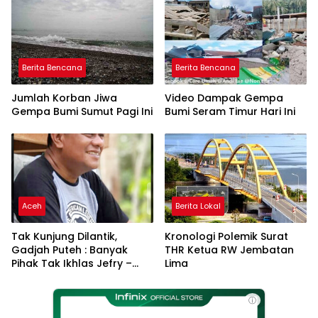
DAS
Berita Bencana
Berita Bencana
Jumlah Korban Jiwa
Video Dampak Gempa
Gempa Bumi Sumut Pagi Ini
Bumi Seram Timur Hari Ini
Aceh
Berita Lokal
Tak Kunjung Dilantik,
Kronologi Polemik Surat
Gadjah Puteh : Banyak
THR Ketua RW Jembatan
Pihak Tak Ikhlas Jefry –
Lima
Haikal Jadi Pemimpin Kota
Langsa
ⓘ