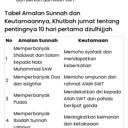
Tabel Amalan Sunnah dan
Keutamaannya, Khutbah jumat tentang
pentingnya 10 hari pertama dzulhijjah
No
Amalan Sunnah
Keutamaan
Memperbanyak
Memoho syafaat dan
Shalawat dan Salam
1
mendapatkan
kepada Nabi
keberkahan
Muhammad SAW
Memperbanyak Doa
Memoho ampunan dan
2
dan Istighfar
rahmat Allah SWT
Mendekatkan diri kepada
Memperbanyak
3
Allah SWT dan pahala
Puasa
berlipat ganda
Memperbanyak
Meningkatkan keimanan
4
Ibadah Sunnah
dan ketakwaan
Lainnya