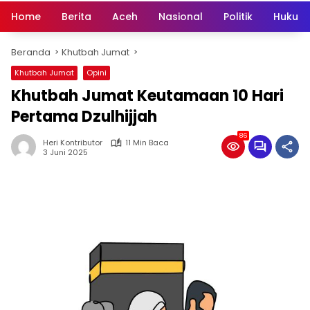
Home
Berita
Aceh
Nasional
Politik
Hukum 
Beranda
Khutbah Jumat
Khutbah Jumat
Opini
Khutbah Jumat Keutamaan 10 Hari
Pertama Dzulhijjah
86
Heri Kontributor
11 Min Baca
3 Juni 2025