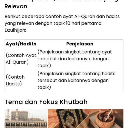
Relevan
Berikut beberapa contoh ayat Al-Quran dan hadits
yang relevan dengan topik 10 hari pertama
Dzulhijjah:
Ayat/Hadits
Penjelasan
(Penjelasan singkat tentang ayat
(Contoh Ayat
tersebut dan kaitannya dengan
Al-Quran)
topik)
ⓘ
(Penjelasan singkat tentang hadits
(Contoh
tersebut dan kaitannya dengan
Hadits)
topik)
Tema dan Fokus Khutbah