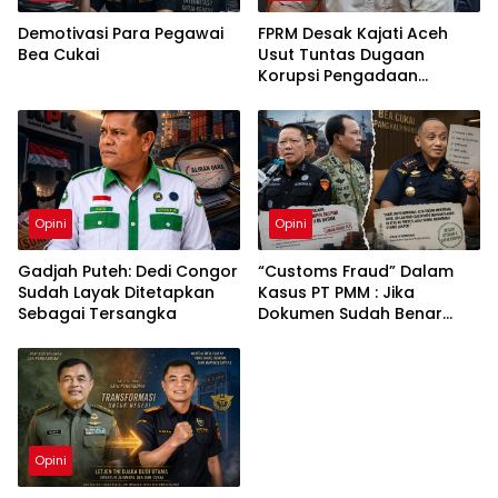
Demotivasi Para Pegawai
FPRM Desak Kajati Aceh
Bea Cukai
Usut Tuntas Dugaan
Korupsi Pengadaan
Pakaian Sekolah di Kota
Langsa
Opini
Opini
Gadjah Puteh: Dedi Congor
“Customs Fraud” Dalam
Sudah Layak Ditetapkan
Kasus PT PMM : Jika
Sebagai Tersangka
Dokumen Sudah Benar
Mengapa Kapal Ditangkap
?
Opini