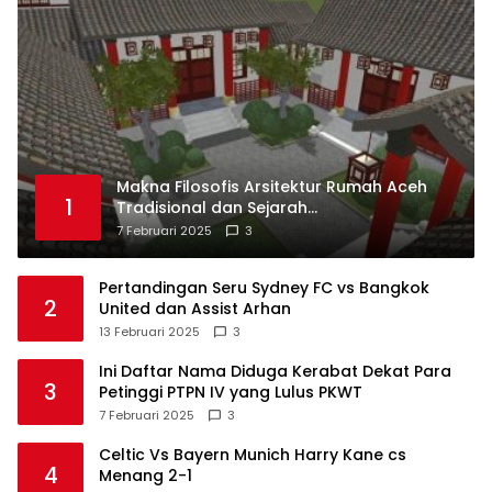
Makna Filosofis Arsitektur Rumah Aceh
1
Tradisional dan Sejarah
Perkembangannya
7 Februari 2025
3
Pertandingan Seru Sydney FC vs Bangkok
2
United dan Assist Arhan
13 Februari 2025
3
Ini Daftar Nama Diduga Kerabat Dekat Para
3
Petinggi PTPN IV yang Lulus PKWT
7 Februari 2025
3
Celtic Vs Bayern Munich Harry Kane cs
4
Menang 2-1