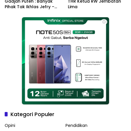
Gadjah Puteh : Banyak
THR Ketua RW Jembatan
Pihak Tak Ikhlas Jefry –
Lima
Haikal Jadi Pemimpin Kota
Langsa
ⓘ
Kategori Populer
Opini
Pendidikan