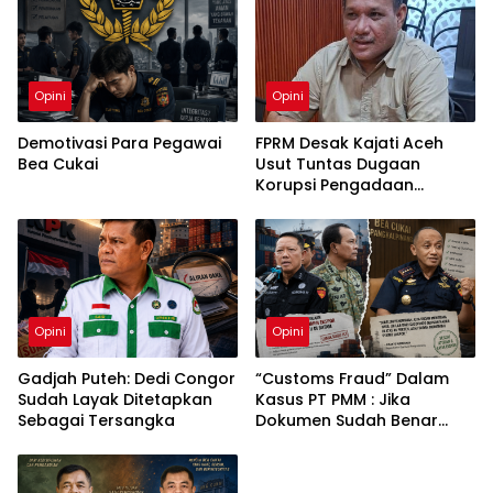
Opini
Opini
Demotivasi Para Pegawai
FPRM Desak Kajati Aceh
Bea Cukai
Usut Tuntas Dugaan
Korupsi Pengadaan
Pakaian Sekolah di Kota
Langsa
Opini
Opini
Gadjah Puteh: Dedi Congor
“Customs Fraud” Dalam
Sudah Layak Ditetapkan
Kasus PT PMM : Jika
Sebagai Tersangka
Dokumen Sudah Benar
Mengapa Kapal Ditangkap
?