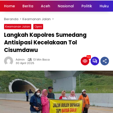
Home
Berita
Aceh
Nasional
Politik
Hukum 
Beranda
Keamanan Jalan
Keamanan Jalan
Opini
Langkah Kapolres Sumedang
Antisipasi Kecelakaan Tol
Cisumdawu
84
Admin
13 Min Baca
30 April 2025