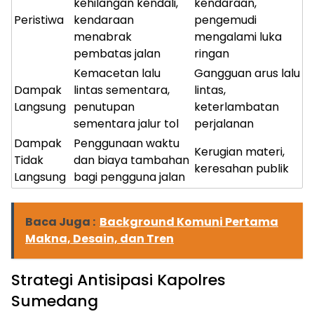
kehilangan kendali,
kendaraan,
Peristiwa
kendaraan
pengemudi
menabrak
mengalami luka
pembatas jalan
ringan
Kemacetan lalu
Gangguan arus lalu
Dampak
lintas sementara,
lintas,
Langsung
penutupan
keterlambatan
sementara jalur tol
perjalanan
Dampak
Penggunaan waktu
Kerugian materi,
Tidak
dan biaya tambahan
keresahan publik
Langsung
bagi pengguna jalan
Baca Juga :
Background Komuni Pertama
Makna, Desain, dan Tren
Strategi Antisipasi Kapolres
Sumedang