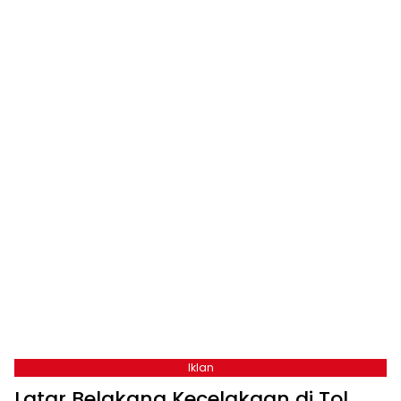
Iklan
Latar Belakang Kecelakaan di Tol