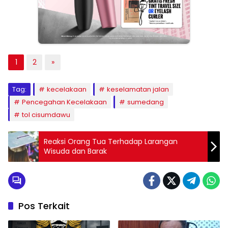
1
2
»
Tag:
kecelakaan
keselamatan jalan
Pencegahan Kecelakaan
sumedang
tol cisumdawu
Reaksi Orang Tua Terhadap Larangan
Wisuda dan Barak
Pos Terkait