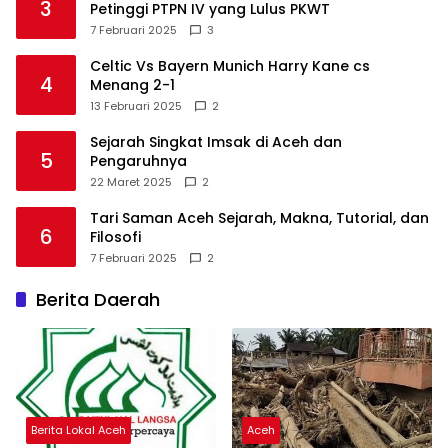
3
Petinggi PTPN IV yang Lulus PKWT
7 Februari 2025
3
Celtic Vs Bayern Munich Harry Kane cs
4
Menang 2-1
13 Februari 2025
2
Sejarah Singkat Imsak di Aceh dan
5
Pengaruhnya
22 Maret 2025
2
Tari Saman Aceh Sejarah, Makna, Tutorial, dan
6
Filosofi
7 Februari 2025
2
Berita Daerah
Berita Lokal Aceh
Aceh