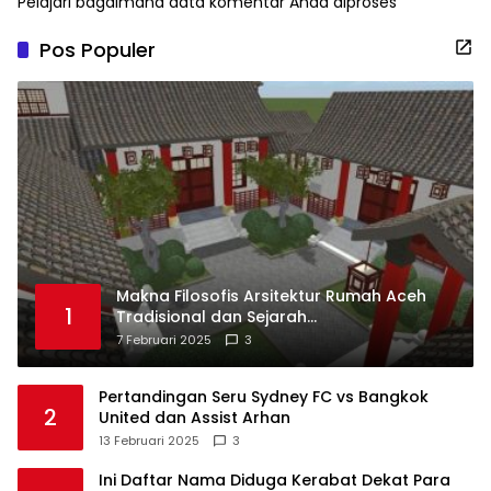
Pelajari bagaimana data komentar Anda diproses
Pos Populer
Makna Filosofis Arsitektur Rumah Aceh
1
Tradisional dan Sejarah
Perkembangannya
7 Februari 2025
3
Pertandingan Seru Sydney FC vs Bangkok
2
United dan Assist Arhan
13 Februari 2025
3
Ini Daftar Nama Diduga Kerabat Dekat Para