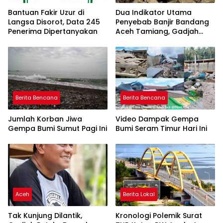
Bantuan Fakir Uzur di
Dua Indikator Utama
Langsa Disorot, Data 245
Penyebab Banjir Bandang
Penerima Dipertanyakan
Aceh Tamiang, Gadjah
Puteh Soroti Kerusakan
DAS
Berita Bencana
Berita Bencana
Jumlah Korban Jiwa
Video Dampak Gempa
Gempa Bumi Sumut Pagi Ini
Bumi Seram Timur Hari Ini
Aceh
Berita Lokal
Tak Kunjung Dilantik,
Kronologi Polemik Surat