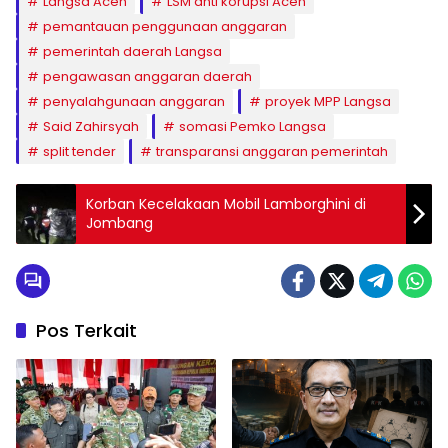
Langsa Aceh
LSM anti korupsi Aceh
pemantauan penggunaan anggaran
pemerintah daerah Langsa
pengawasan anggaran daerah
penyalahgunaan anggaran
proyek MPP Langsa
Said Zahirsyah
somasi Pemko Langsa
split tender
transparansi anggaran pemerintah
Korban Kecelakaan Mobil Lamborghini di
Jombang
Pos Terkait