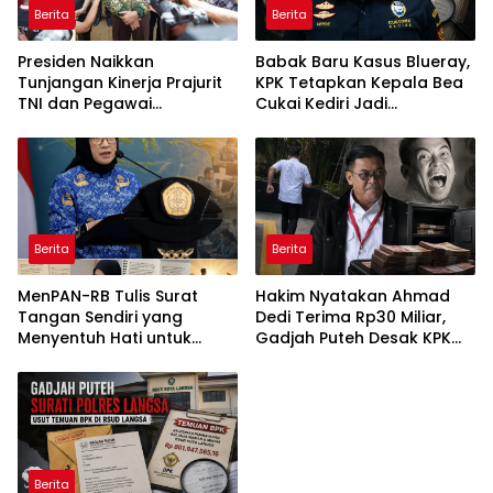
Berita
Berita
ⓘ
Presiden Naikkan
Babak Baru Kasus Blueray,
Tunjangan Kinerja Prajurit
KPK Tetapkan Kepala Bea
TNI dan Pegawai
Cukai Kediri Jadi
Kementerian Pertahanan
Tersangka
Berita
Berita
MenPAN-RB Tulis Surat
Hakim Nyatakan Ahmad
Tangan Sendiri yang
Dedi Terima Rp30 Miliar,
Menyentuh Hati untuk
Gadjah Puteh Desak KPK
Seluruh ASN di Setiap Sudut
Segera Tetapkan
NKRI
Tersangka
Berita