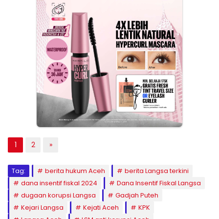
1
2
»
Tag:
berita hukum Aceh
berita Langsa terkini
dana insentif fiskal 2024
Dana Insentif Fiskal Langsa
dugaan korupsi Langsa
Gadjah Puteh
Kejari Langsa
Kejati Aceh
KPK