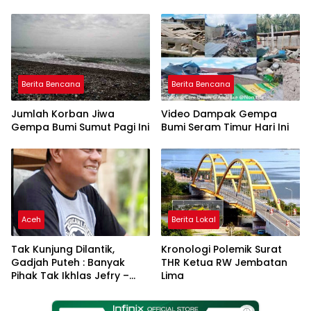
Puteh Soroti Kerusakan
DAS
Berita Bencana
Berita Bencana
Jumlah Korban Jiwa
Video Dampak Gempa
Gempa Bumi Sumut Pagi Ini
Bumi Seram Timur Hari Ini
Aceh
Berita Lokal
Tak Kunjung Dilantik,
Kronologi Polemik Surat
Gadjah Puteh : Banyak
THR Ketua RW Jembatan
Pihak Tak Ikhlas Jefry –
Lima
Haikal Jadi Pemimpin Kota
Langsa