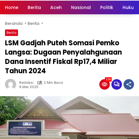
Home
Berita
Aceh
Nasional
Politik
Hukum 
Beranda
Berita
Berita
LSM Gadjah Puteh Somasi Pemko
Langsa: Dugaan Penyalahgunaan
Dana Insentif Fiskal Rp17,4 Miliar
Tahun 2024
238
Redaksi
2 Min Baca
8 Mei 2025