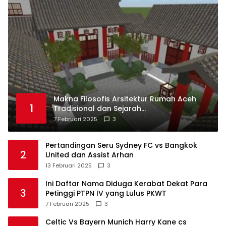
Makna Filosofis Arsitektur Rumah Aceh
1
Tradisional dan Sejarah
Perkembangannya
7 Februari 2025
3
Pertandingan Seru Sydney FC vs Bangkok
2
United dan Assist Arhan
13 Februari 2025
3
Ini Daftar Nama Diduga Kerabat Dekat Para
3
Petinggi PTPN IV yang Lulus PKWT
7 Februari 2025
3
Celtic Vs Bayern Munich Harry Kane cs