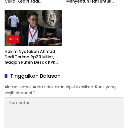
Cukai Kediri Jadi
Menyentuh Hati untuk
Tersangka
Seluruh ASN di Setiap Sudut
NKRI
Berita
Hakim Nyatakan Ahmad
Dedi Terima Rp30 Miliar,
Gadjah Puteh Desak KPK
Segera Tetapkan
Tersangka
Tinggalkan Balasan
Alamat email Anda tidak akan dipublikasikan.
Ruas yang
wajib ditandai
*