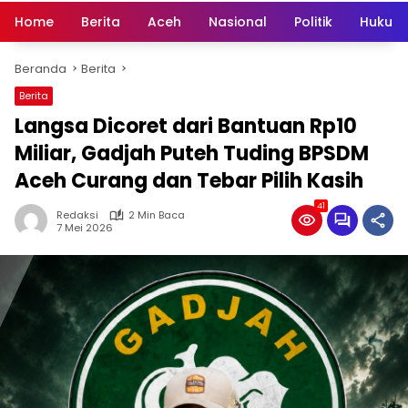
Home
Berita
Aceh
Nasional
Politik
Hukum 
Beranda
Berita
Berita
Langsa Dicoret dari Bantuan Rp10
Miliar, Gadjah Puteh Tuding BPSDM
Aceh Curang dan Tebar Pilih Kasih
41
Redaksi
2 Min Baca
7 Mei 2026