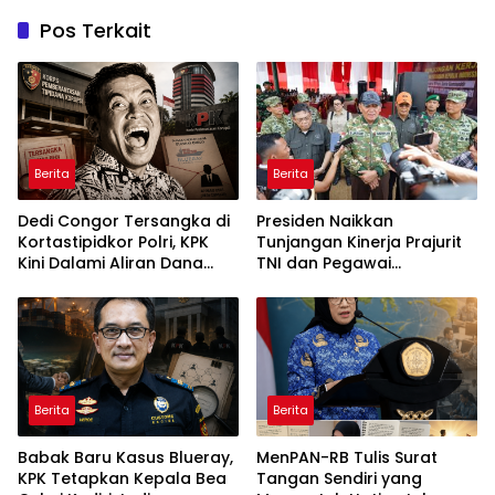
Pos Terkait
Berita
Berita
Dedi Congor Tersangka di
Presiden Naikkan
Kortastipidkor Polri, KPK
Tunjangan Kinerja Prajurit
Kini Dalami Aliran Dana
TNI dan Pegawai
Blueray Cargo
Kementerian Pertahanan
ⓘ
Berita
Berita
Babak Baru Kasus Blueray,
MenPAN-RB Tulis Surat
KPK Tetapkan Kepala Bea
Tangan Sendiri yang