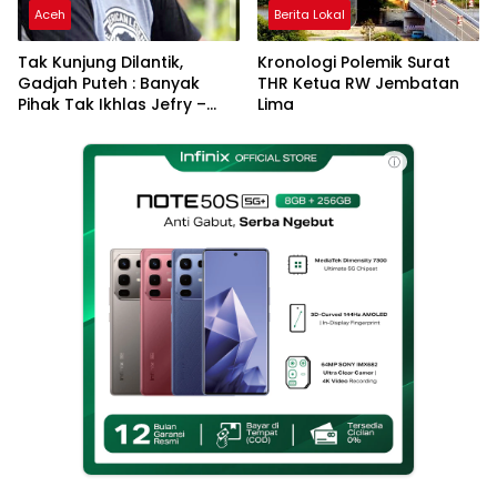
Aceh
Berita Lokal
Tak Kunjung Dilantik,
Kronologi Polemik Surat
Gadjah Puteh : Banyak
THR Ketua RW Jembatan
Pihak Tak Ikhlas Jefry –
Lima
Haikal Jadi Pemimpin Kota
Langsa
ⓘ