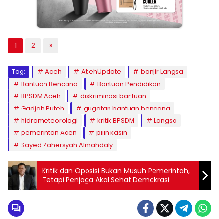
1
2
»
Tag:
Aceh
AtjehUpdate
banjir Langsa
Bantuan Bencana
Bantuan Pendidikan
BPSDM Aceh
diskriminasi bantuan
Gadjah Puteh
gugatan bantuan bencana
hidrometeorologi
kritik BPSDM
Langsa
pemerintah Aceh
pilih kasih
Sayed Zahersyah Almahdaly
Kritik dan Oposisi Bukan Musuh Pemerintah,
Tetapi Penjaga Akal Sehat Demokrasi