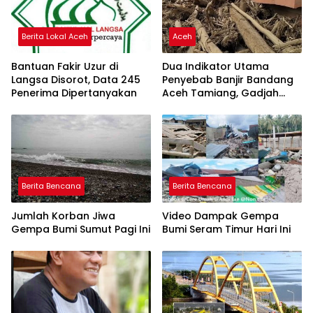
Berita Lokal Aceh
Aceh
Bantuan Fakir Uzur di
Dua Indikator Utama
Langsa Disorot, Data 245
Penyebab Banjir Bandang
Penerima Dipertanyakan
Aceh Tamiang, Gadjah
Puteh Soroti Kerusakan
DAS
Berita Bencana
Berita Bencana
Jumlah Korban Jiwa
Video Dampak Gempa
Gempa Bumi Sumut Pagi Ini
Bumi Seram Timur Hari Ini