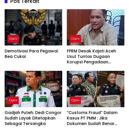
Pos Terkait
Opini
Opini
Demotivasi Para Pegawai
FPRM Desak Kajati Aceh
Bea Cukai
Usut Tuntas Dugaan
Korupsi Pengadaan
Pakaian Sekolah di Kota
Langsa
Opini
Opini
Gadjah Puteh: Dedi Congor
“Customs Fraud” Dalam
Sudah Layak Ditetapkan
Kasus PT PMM : Jika
Sebagai Tersangka
Dokumen Sudah Benar
Mengapa Kapal Ditangkap