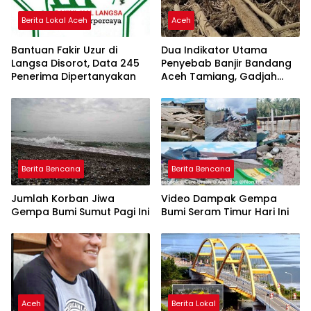
Berita Lokal Aceh
Aceh
Bantuan Fakir Uzur di
Dua Indikator Utama
Langsa Disorot, Data 245
Penyebab Banjir Bandang
Penerima Dipertanyakan
Aceh Tamiang, Gadjah
Puteh Soroti Kerusakan
DAS
Berita Bencana
Berita Bencana
Jumlah Korban Jiwa
Video Dampak Gempa
Gempa Bumi Sumut Pagi Ini
Bumi Seram Timur Hari Ini
Aceh
Berita Lokal