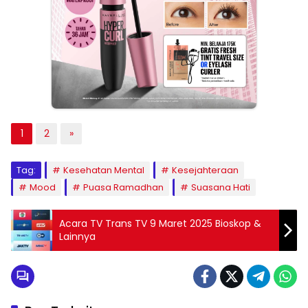
1
2
»
Tag:
Kesehatan Mental
Kesejahteraan
Mood
Puasa Ramadhan
Suasana Hati
Acara TV Trans TV 9 Maret 2025 Bioskop &
Lainnya