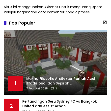
Situs ini menggunakan Akismet untuk mengurangi spam.
Pelajari bagaimana data komentar Anda diproses
Pos Populer
Makna Filosofis Arsitektur Rumah Aceh
1
Tradisional dan Sejarah
Perkembangannya
7 Februari 2025
3
Pertandingan Seru Sydney FC vs Bangkok
2
United dan Assist Arhan