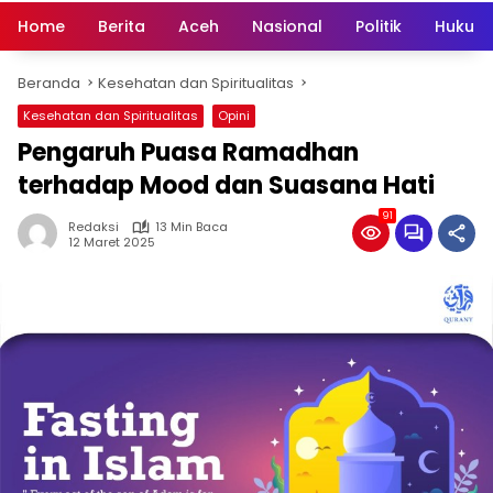
Home
Berita
Aceh
Nasional
Politik
Hukum 
Beranda
Kesehatan dan Spiritualitas
Kesehatan dan Spiritualitas
Opini
Pengaruh Puasa Ramadhan
terhadap Mood dan Suasana Hati
91
Redaksi
13 Min Baca
12 Maret 2025