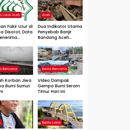
ta Lokal Aceh
Aceh
an Fakir Uzur di
Dua Indikator Utama
a Disorot, Data
Penyebab Banjir
Penerima
Bandang Aceh
rtanyakan
Tamiang, Gadjah
Puteh Soroti
Kerusakan DAS
ta Bencana
Berita Bencana
ah Korban Jiwa
Video Dampak
a Bumi Sumut
Gempa Bumi Seram
ni
Timur Hari Ini
h
Berita Lokal