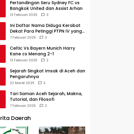
Pertandingan Seru Sydney FC vs
Bangkok United dan Assist Arhan
13 Februari 2025
3
Ini Daftar Nama Diduga Kerabat
Dekat Para Petinggi PTPN IV yang
Lulus PKWT
7 Februari 2025
3
Celtic Vs Bayern Munich Harry
Kane cs Menang 2-1
13 Februari 2025
2
Sejarah Singkat Imsak di Aceh dan
Pengaruhnya
22 Maret 2025
2
Tari Saman Aceh Sejarah, Makna,
Tutorial, dan Filosofi
7 Februari 2025
2
rita Daerah