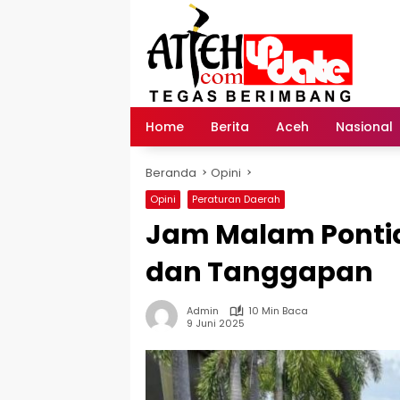
Langsung
ke
konten
Home
Berita
Aceh
Nasional
Beranda
Opini
Opini
Peraturan Daerah
Jam Malam Ponti
dan Tanggapan
Admin
10 Min Baca
9 Juni 2025