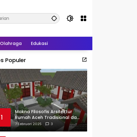
Olahraga
Edukasi
s Populer
Makna Filosofis Arsitektur
1
Rumah Aceh Tradisional dan
Sejarah Perkembangannya
7 Februari 2025
3