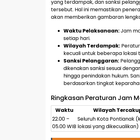
yang terdampak, dan sanksi pelangg
tersebut. Hal ini memastikan penera
akan memberikan gambaran lengkap
Waktu Pelaksanaan:
Jam mal
setiap hari.
Wilayah Terdampak:
Peratura
kecuali untuk beberapa lokasi 
Sanksi Pelanggaran:
Pelangg
dikenakan sanksi sesuai dengan 
hingga penindakan hukum. Sank
berdasarkan tingkat keparaha
Ringkasan Peraturan Jam 
Waktu
Wilayah Tercaku
22.00 –
Seluruh Kota Pontianak (k
05.00 WIB
lokasi yang dikecualikan)