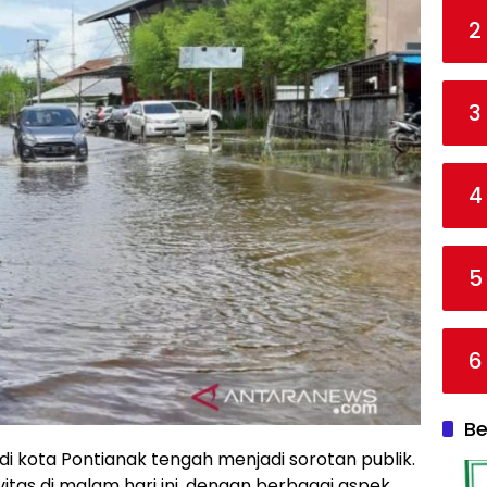
2
3
4
5
6
Be
i kota Pontianak tengah menjadi sorotan publik.
itas di malam hari ini, dengan berbagai aspek