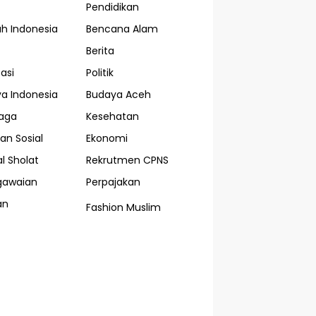
Pendidikan
ah Indonesia
Bencana Alam
Berita
asi
Politik
a Indonesia
Budaya Aceh
aga
Kesehatan
an Sosial
Ekonomi
l Sholat
Rekrutmen CPNS
gawaian
Perpajakan
an
Fashion Muslim