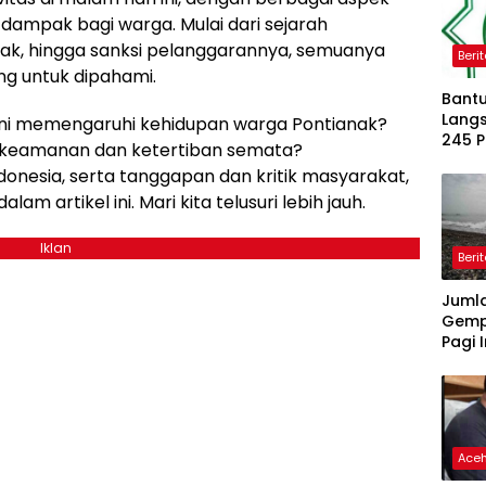
dampak bagi warga. Mulai dari sejarah
pak, hingga sanksi pelanggarannya, semuanya
Beri
g untuk dipahami.
Bantu
Langs
ni memengaruhi kehidupan warga Pontianak?
245 
 keamanan dan ketertiban semata?
Dipe
donesia, serta tanggapan dan kritik masyarakat,
m artikel ini. Mari kita telusuri lebih jauh.
Iklan
Beri
Juml
Gemp
Pagi I
Ace