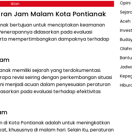
Opini
Iklan
Sejar
an Jam Malam Kota Pontianak
Aceh
ianak bertujuan untuk menciptakan keamanan
Invest
. Penerapannya didasarkan pada evaluasi
 serta mempertimbangkan dampaknya terhadap
Buday
Olahr
Bantu
lam
Jadwa
nak memiliki sejarah yang terdokumentasi.
Kepe
rapa revisi seiring dengan perkembangan situasi
ini menjadi acuan dalam penyesuaian peraturan
Hibur
dasarkan pada evaluasi terhadap efektivitas
ⓘ
lam
 di Kota Pontianak adalah untuk meningkatkan
, khususnya di malam hari. Selain itu, peraturan