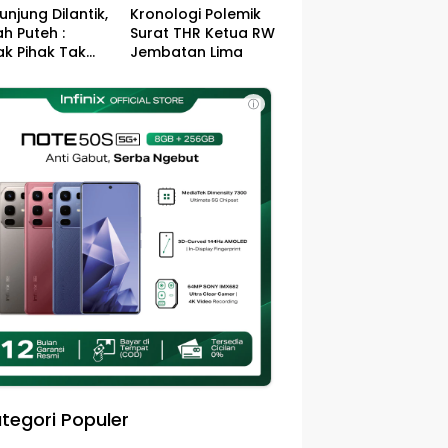
unjung Dilantik,
Kronologi Polemik
h Puteh :
Surat THR Ketua RW
k Pihak Tak
Jembatan Lima
s Jefry – Haikal
Pemimpin Kota
ⓘ
sa
tegori Populer