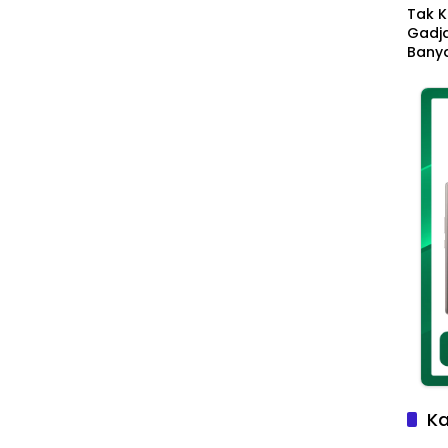
Tak K
Gadja
Banya
Ikhla
Jadi 
Lang
Ka