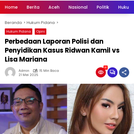
Home
Berita
Aceh
Nasional
Politik
Hukum 
Beranda
Hukum Pidana
Hukum Pidana
Opini
Perbedaan Laporan Polisi dan
Penyidikan Kasus Ridwan Kamil vs
Lisa Mariana
81
Admin
15 Min Baca
21 Mei 2025