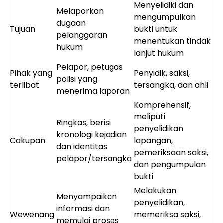
Menyelidiki dan
Melaporkan
mengumpulkan
dugaan
Tujuan
bukti untuk
pelanggaran
menentukan tindak
hukum
lanjut hukum
Pelapor, petugas
Pihak yang
Penyidik, saksi,
polisi yang
terlibat
tersangka, dan ahli
menerima laporan
Komprehensif,
meliputi
Ringkas, berisi
penyelidikan
kronologi kejadian
Cakupan
lapangan,
dan identitas
pemeriksaan saksi,
pelapor/tersangka
dan pengumpulan
bukti
Melakukan
Menyampaikan
penyelidikan,
informasi dan
Wewenang
memeriksa saksi,
memulai proses