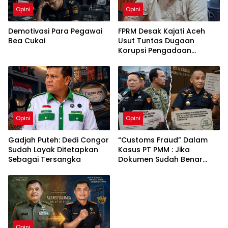
Opini
Opini
Demotivasi Para Pegawai
FPRM Desak Kajati Aceh
Bea Cukai
Usut Tuntas Dugaan
Korupsi Pengadaan
Pakaian Sekolah di Kota
Langsa
Opini
Opini
Gadjah Puteh: Dedi Congor
“Customs Fraud” Dalam
Sudah Layak Ditetapkan
Kasus PT PMM : Jika
Sebagai Tersangka
Dokumen Sudah Benar
Mengapa Kapal Ditangkap
?
Opini