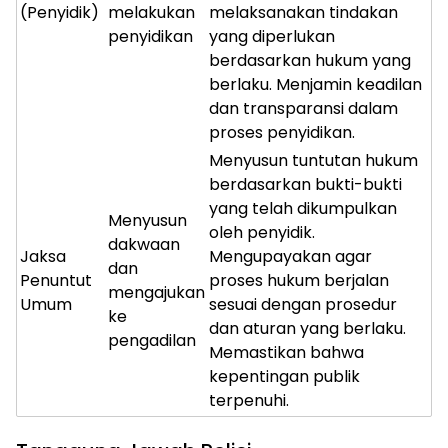
(Penyidik)
melakukan
melaksanakan tindakan
penyidikan
yang diperlukan
berdasarkan hukum yang
berlaku. Menjamin keadilan
dan transparansi dalam
proses penyidikan.
Menyusun tuntutan hukum
berdasarkan bukti-bukti
yang telah dikumpulkan
Menyusun
oleh penyidik.
dakwaan
Jaksa
Mengupayakan agar
dan
Penuntut
proses hukum berjalan
mengajukan
Umum
sesuai dengan prosedur
ke
dan aturan yang berlaku.
pengadilan
Memastikan bahwa
kepentingan publik
terpenuhi.