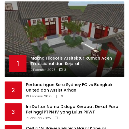
Makna Filosofis Arsitektur Rumah Aceh
1
Tradisional dan Sejarah
Perkembangannya
7 Februari 2025
3
Pertandingan Seru Sydney FC vs Bangkok
2
United dan Assist Arhan
13 Februari 2025
3
Ini Daftar Nama Diduga Kerabat Dekat Para
3
Petinggi PTPN IV yang Lulus PKWT
7 Februari 2025
3
Celtic Vs Bayern Munich Harry Kane cs