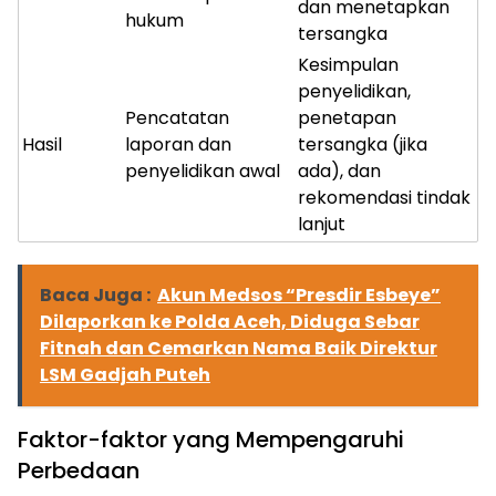
dan menetapkan
hukum
tersangka
Kesimpulan
penyelidikan,
Pencatatan
penetapan
Hasil
laporan dan
tersangka (jika
penyelidikan awal
ada), dan
rekomendasi tindak
lanjut
Baca Juga :
Akun Medsos “Presdir Esbeye”
Dilaporkan ke Polda Aceh, Diduga Sebar
Fitnah dan Cemarkan Nama Baik Direktur
LSM Gadjah Puteh
Faktor-faktor yang Mempengaruhi
Perbedaan