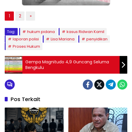
1
2
»
Tag:
hukum pidana
kasus Ridwan Kamil
laporan polisi
Lisa Mariana
penyidikan
Proses Hukum
Gempa Magnitudo 4,9 Guncang Seluma
Bengkulu
Pos Terkait