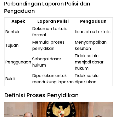
Perbandingan Laporan Polisi dan
Pengaduan
Aspek
Laporan Polisi
Pengaduan
Dokumen tertulis
Bentuk
Lisan atau tertulis
formal
Memulai proses
Menyampaikan
Tujuan
penyidikan
keluhan
Tidak selalu
Sebagai dasar
Penggunaan
menjadi dasar
hukum
hukum
Diperlukan untuk
Tidak selalu
Bukti
mendukung laporan
diperlukan
Definisi Proses Penyidikan