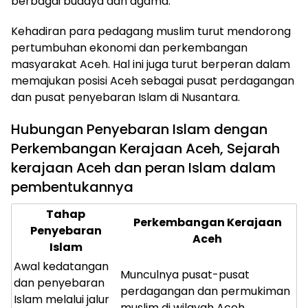
berbagai budaya dan agama.
Kehadiran para pedagang muslim turut mendorong
pertumbuhan ekonomi dan perkembangan
masyarakat Aceh. Hal ini juga turut berperan dalam
memajukan posisi Aceh sebagai pusat perdagangan
ⓘ
dan pusat penyebaran Islam di Nusantara.
Hubungan Penyebaran Islam dengan
Perkembangan Kerajaan Aceh, Sejarah
kerajaan Aceh dan peran Islam dalam
pembentukannya
Tahap
Perkembangan Kerajaan
Penyebaran
Aceh
Islam
Awal kedatangan
Munculnya pusat-pusat
dan penyebaran
perdagangan dan permukiman
Islam melalui jalur
muslim di wilayah Aceh.