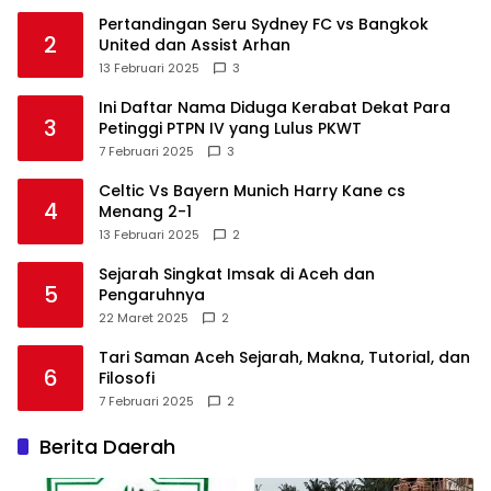
Pertandingan Seru Sydney FC vs Bangkok
2
United dan Assist Arhan
13 Februari 2025
3
Ini Daftar Nama Diduga Kerabat Dekat Para
3
Petinggi PTPN IV yang Lulus PKWT
7 Februari 2025
3
Celtic Vs Bayern Munich Harry Kane cs
4
Menang 2-1
13 Februari 2025
2
Sejarah Singkat Imsak di Aceh dan
5
Pengaruhnya
22 Maret 2025
2
Tari Saman Aceh Sejarah, Makna, Tutorial, dan
6
Filosofi
7 Februari 2025
2
Berita Daerah