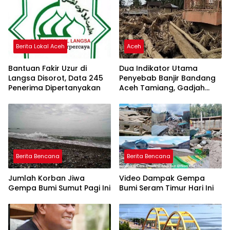
Berita Lokal Aceh
Aceh
Bantuan Fakir Uzur di
Dua Indikator Utama
Langsa Disorot, Data 245
Penyebab Banjir Bandang
Penerima Dipertanyakan
Aceh Tamiang, Gadjah
Puteh Soroti Kerusakan
DAS
Berita Bencana
Berita Bencana
Jumlah Korban Jiwa
Video Dampak Gempa
Gempa Bumi Sumut Pagi Ini
Bumi Seram Timur Hari Ini