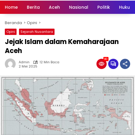
Home
Berita
Aceh
Nasional
Politik
Hukum 
Beranda
Opini
Opini
Sejarah Nusantara
Jejak Islam dalam Kemaharajaan
Aceh
80
Admin
12 Min Baca
2 Mei 2025