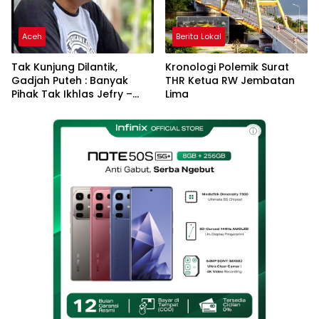
Aceh
Berita Lokal
Tak Kunjung Dilantik,
Kronologi Polemik Surat
Gadjah Puteh : Banyak
THR Ketua RW Jembatan
Pihak Tak Ikhlas Jefry –
Lima
Haikal Jadi Pemimpin Kota
Langsa
ⓘ