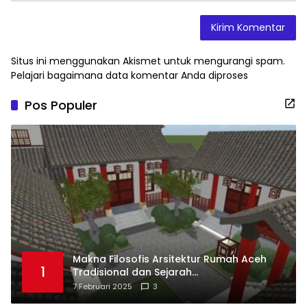
Situs ini menggunakan Akismet untuk mengurangi spam.
Pelajari bagaimana data komentar Anda diproses
Pos Populer
Makna Filosofis Arsitektur Rumah Aceh
1
Tradisional dan Sejarah
Perkembangannya
7 Februari 2025
3