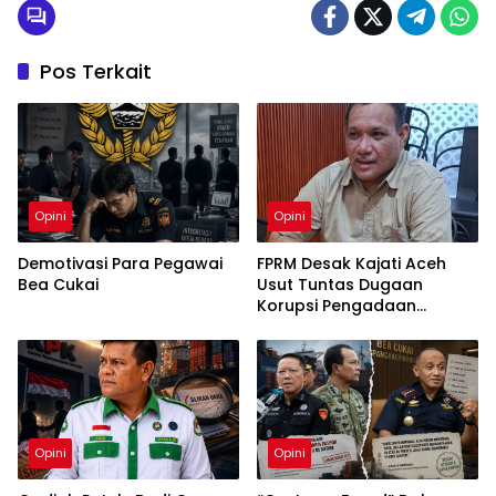
Pos Terkait
Opini
Opini
Demotivasi Para Pegawai
FPRM Desak Kajati Aceh
Bea Cukai
Usut Tuntas Dugaan
Korupsi Pengadaan
Pakaian Sekolah di Kota
Langsa
Opini
Opini