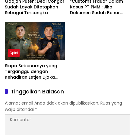
Gadjah Puteh: Dedi Congor
“Customs Fraud” Dalam
Sudah Layak Ditetapkan
Kasus PT PMM : Jika
Sebagai Tersangka
Dokumen Sudah Benar
Mengapa Kapal Ditangkap
?
Opini
Siapa Sebenarnya yang
Terganggu dengan
Kehadiran Letjen Djaka
Budi Utama di Bea Cukai
sebagai Dirjen Bea Cukai?
Tinggalkan Balasan
Alamat email Anda tidak akan dipublikasikan.
Ruas yang
wajib ditandai
*