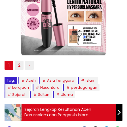
1
2
»
Tag:
Aceh
Asia Tenggara
islam
kerajaan
Nusantara
perdagangan
Sejarah
Sultan
Ulama
Sejarah Lengkap Kesultanan Aceh
Darussalam dan Pengaruh Islam