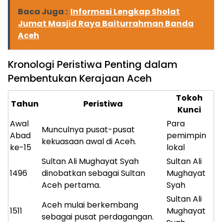
Baca Juga :
Informasi Lengkap Sholat
Jumat Masjid Raya Baiturrahman Banda
Aceh
Kronologi Peristiwa Penting dalam
Pembentukan Kerajaan Aceh
Tokoh
Tahun
Peristiwa
Kunci
Awal
Para
Munculnya pusat-pusat
Abad
pemimpin
kekuasaan awal di Aceh.
ke-15
lokal
Sultan Ali Mughayat Syah
Sultan Ali
1496
dinobatkan sebagai Sultan
Mughayat
Aceh pertama.
Syah
Sultan Ali
Aceh mulai berkembang
1511
Mughayat
sebagai pusat perdagangan.