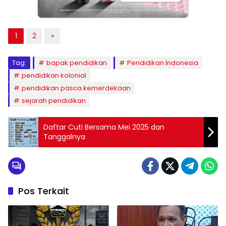
1
2
»
Tag:
bapak pendidikan
Pendidikan Indonesia
pendidikan kolonial
pendidikan pasca kemerdekaan
sejarah pendidikan
Daftar Cuti Bersama Mei 2025 dan
Tanggalnya
Pos Terkait