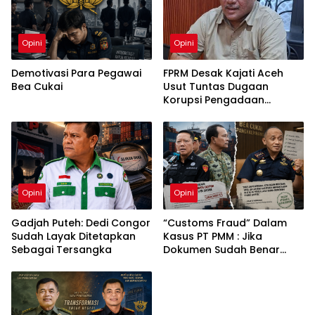
Opini
Opini
Demotivasi Para Pegawai
FPRM Desak Kajati Aceh
Bea Cukai
Usut Tuntas Dugaan
Korupsi Pengadaan
Pakaian Sekolah di Kota
Langsa
Opini
Opini
Gadjah Puteh: Dedi Congor
“Customs Fraud” Dalam
Sudah Layak Ditetapkan
Kasus PT PMM : Jika
Sebagai Tersangka
Dokumen Sudah Benar
Mengapa Kapal Ditangkap
?