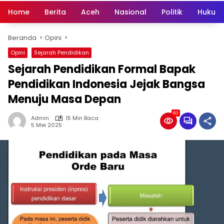
Home
Berita
Aceh
Nasional
Politik
Hukum 
Beranda
Opini
Opini
Sejarah Pendidikan
Sejarah Pendidikan Formal Bapak
Pendidikan Indonesia Jejak Bangsa
Menuju Masa Depan
83
Admin
15 Min Baca
5 Mei 2025