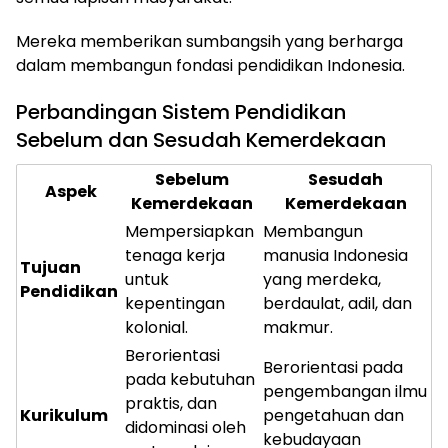
Mereka memberikan sumbangsih yang berharga
dalam membangun fondasi pendidikan Indonesia.
Perbandingan Sistem Pendidikan
Sebelum dan Sesudah Kemerdekaan
Sebelum
Sesudah
Aspek
Kemerdekaan
Kemerdekaan
Mempersiapkan
Membangun
tenaga kerja
manusia Indonesia
Tujuan
untuk
yang merdeka,
Pendidikan
kepentingan
berdaulat, adil, dan
kolonial.
makmur.
Berorientasi
Berorientasi pada
pada kebutuhan
pengembangan ilmu
praktis, dan
Kurikulum
pengetahuan dan
didominasi oleh
kebudayaan