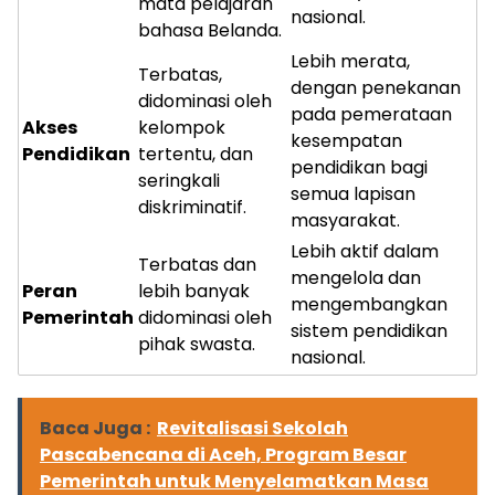
mata pelajaran
nasional.
bahasa Belanda.
Lebih merata,
Terbatas,
dengan penekanan
didominasi oleh
pada pemerataan
Akses
kelompok
kesempatan
Pendidikan
tertentu, dan
pendidikan bagi
seringkali
semua lapisan
diskriminatif.
masyarakat.
Lebih aktif dalam
Terbatas dan
mengelola dan
Peran
lebih banyak
mengembangkan
Pemerintah
didominasi oleh
sistem pendidikan
pihak swasta.
nasional.
Baca Juga :
Revitalisasi Sekolah
Pascabencana di Aceh, Program Besar
Pemerintah untuk Menyelamatkan Masa