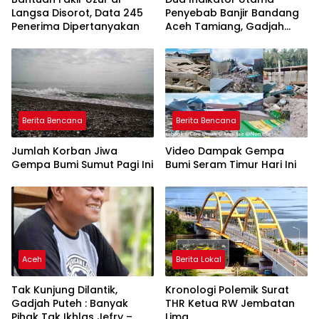
Langsa Disorot, Data 245
Penyebab Banjir Bandang
Penerima Dipertanyakan
Aceh Tamiang, Gadjah
Puteh Soroti Kerusakan
DAS
Berita Bencana
Berita Bencana
Jumlah Korban Jiwa
Video Dampak Gempa
Gempa Bumi Sumut Pagi Ini
Bumi Seram Timur Hari Ini
Aceh
Berita Lokal
Tak Kunjung Dilantik,
Kronologi Polemik Surat
Gadjah Puteh : Banyak
THR Ketua RW Jembatan
Pihak Tak Ikhlas Jefry –
Lima