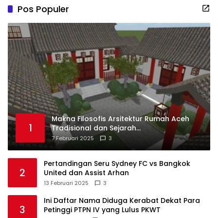
Pos Populer
Makna Filosofis Arsitektur Rumah Aceh
1
Tradisional dan Sejarah
Perkembangannya
7 Februari 2025
3
Pertandingan Seru Sydney FC vs Bangkok
2
United dan Assist Arhan
13 Februari 2025
3
Ini Daftar Nama Diduga Kerabat Dekat Para
3
Petinggi PTPN IV yang Lulus PKWT