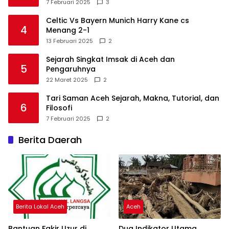
7 Februari 2025
3
Celtic Vs Bayern Munich Harry Kane cs
4
Menang 2-1
13 Februari 2025
2
Sejarah Singkat Imsak di Aceh dan
5
Pengaruhnya
22 Maret 2025
2
Tari Saman Aceh Sejarah, Makna, Tutorial, dan
6
Filosofi
7 Februari 2025
2
Berita Daerah
Berita Lokal Aceh
Aceh
Bantuan Fakir Uzur di
Dua Indikator Utama