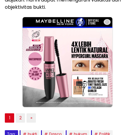
objektivitas bukti.
ⓘ
1
2
»
Tag:
bukti
Dasco
hukum
Politik