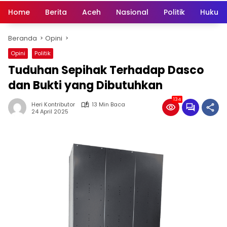
Home
Berita
Aceh
Nasional
Politik
Hukum 
Beranda
Opini
Opini
Politik
Tuduhan Sepihak Terhadap Dasco
dan Bukti yang Dibutuhkan
134
Heri Kontributor
13 Min Baca
24 April 2025