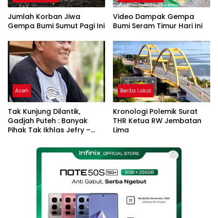
Jumlah Korban Jiwa
Video Dampak Gempa
Gempa Bumi Sumut Pagi Ini
Bumi Seram Timur Hari Ini
Aceh
Berita Lokal
Tak Kunjung Dilantik,
Kronologi Polemik Surat
Gadjah Puteh : Banyak
THR Ketua RW Jembatan
Pihak Tak Ikhlas Jefry –
Lima
Haikal Jadi Pemimpin Kota
Langsa
ⓘ