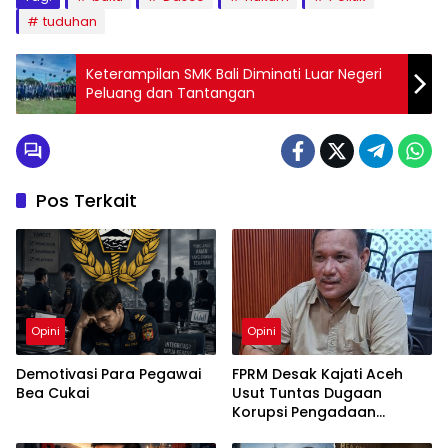
tuduhan
Keterampilan SMK Bali Diminati Luar Negeri
Peluang dan Tantangan
Pos Terkait
Opini
Opini
Demotivasi Para Pegawai
FPRM Desak Kajati Aceh
Bea Cukai
Usut Tuntas Dugaan
Korupsi Pengadaan
Pakaian Sekolah di Kota