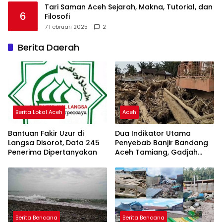
Tari Saman Aceh Sejarah, Makna, Tutorial, dan
6
Filosofi
7 Februari 2025
2
Berita Daerah
Berita Lokal Aceh
Aceh
Bantuan Fakir Uzur di
Dua Indikator Utama
Langsa Disorot, Data 245
Penyebab Banjir Bandang
Penerima Dipertanyakan
Aceh Tamiang, Gadjah
Puteh Soroti Kerusakan
DAS
Berita Bencana
Berita Bencana