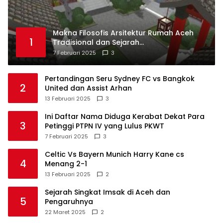
Makna Filosofis Arsitektur Rumah Aceh
1
Tradisional dan Sejarah
Perkembangannya
7 Februari 2025
3
Pertandingan Seru Sydney FC vs Bangkok
2
United dan Assist Arhan
13 Februari 2025
3
Ini Daftar Nama Diduga Kerabat Dekat Para
3
Petinggi PTPN IV yang Lulus PKWT
7 Februari 2025
3
Celtic Vs Bayern Munich Harry Kane cs
4
Menang 2-1
13 Februari 2025
2
Sejarah Singkat Imsak di Aceh dan
5
Pengaruhnya
22 Maret 2025
2