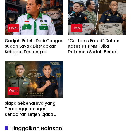
Langsa
Opini
Opini
Gadjah Puteh: Dedi Congor
“Customs Fraud” Dalam
Sudah Layak Ditetapkan
Kasus PT PMM : Jika
Sebagai Tersangka
Dokumen Sudah Benar
Mengapa Kapal Ditangkap
?
Opini
Siapa Sebenarnya yang
Terganggu dengan
Kehadiran Letjen Djaka
Budi Utama di Bea Cukai
sebagai Dirjen Bea Cukai?
Tinggalkan Balasan