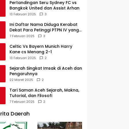
Pertandingan Seru Sydney FC vs
Bangkok United dan Assist Arhan
13 Februari 2025
3
Ini Daftar Nama Diduga Kerabat
Dekat Para Petinggi PTPN IV yang
Lulus PKWT
7 Februari 2025
3
Celtic Vs Bayern Munich Harry
Kane cs Menang 2-1
13 Februari 2025
2
Sejarah Singkat Imsak di Aceh dan
Pengaruhnya
22 Maret 2025
2
Tari Saman Aceh Sejarah, Makna,
Tutorial, dan Filosofi
7 Februari 2025
2
rita Daerah