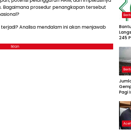
pan, potensi pelanggaran HAM, dan implikasinya
as. Bagaimana prosedur penangkapan tersebut
asional?
Beri
erjadi? Analisa mendalam ini akan menjawab
Bantu
Langs
245 
Dipe
Iklan
Beri
Juml
Gemp
Pagi I
Ace