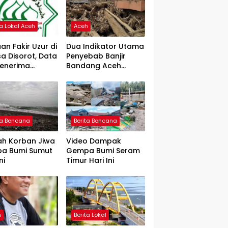
ta Lokal Aceh
Aceh
an Fakir Uzur di
Dua Indikator Utama
a Disorot, Data
Penyebab Banjir
Penerima
Bandang Aceh
rtanyakan
Tamiang, Gadjah
Puteh Soroti
Kerusakan DAS
ta Bencana
Berita Bencana
ah Korban Jiwa
Video Dampak
a Bumi Sumut
Gempa Bumi Seram
ni
Timur Hari Ini
h
Berita Lokal