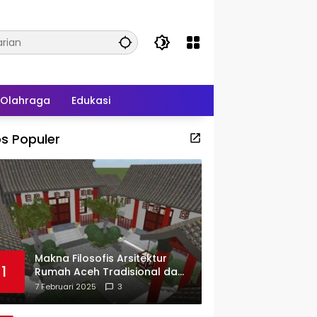
Olahraga
Edukasi
s Populer
Makna Filosofis Arsitektur
1
Rumah Aceh Tradisional dan
Sejarah Perkembangannya
7 Februari 2025
3