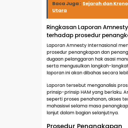
Baca Juga :
Sejarah dan Krono
Utara
Ringkasan Laporan Amnesty 
terhadap prosedur penang
Laporan Amnesty Internasional men
prosedur penangkapan dan penanga
dugaan pelanggaran hak asasi manu
serta mengusulkan langkah-langkah
laporan ini akan dibahas secara lebih
Laporan tersebut menganalisis p
prinsip-prinsip HAM yang berlaku. 
seperti proses penahanan, akses t
mahasiswi selama masa penangkapan.
lanjut dalam bagian selanjutnya.
Prosedur Penangkapan