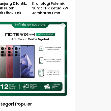
unjung Dilantik,
Kronologi Polemik
h Puteh :
Surat THR Ketua RW
k Pihak Tak
Jembatan Lima
s Jefry – Haikal
Pemimpin Kota
ⓘ
sa
tegori Populer