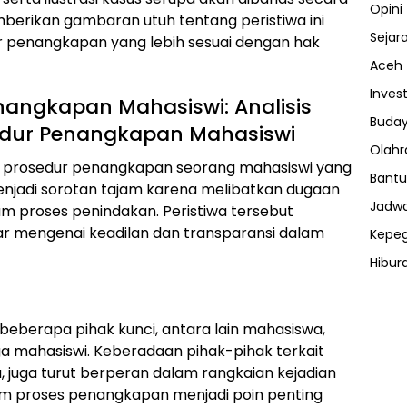
Opini
berikan gambaran utuh tentang peristiwa ini
Sejar
 penangkapan yang lebih sesuai dengan hak
Aceh
Invest
nangkapan Mahasiswi: Analisis
Buday
edur Penangkapan Mahasiswi
Olahr
s prosedur penangkapan seorang mahasiswi yang
Bantu
enjadi sorotan tajam karena melibatkan dugaan
Jadwa
m proses penindakan. Peristiwa tersebut
 mengenai keadilan dan transparansi dalam
Kepe
Hibur
ⓘ
eberapa pihak kunci, antara lain mahasiswa,
a mahasiswi. Keberadaan pihak-pihak terkait
a, juga turut berperan dalam rangkaian kejadian
lam proses penangkapan menjadi poin penting