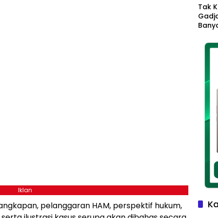
Tak K
Gadja
Banya
Ikhla
Jadi 
Lang
Iklan
Ka
nangkapan, pelanggaran HAM, perspektif hukum,
serta ilustrasi kasus serupa akan dibahas secara