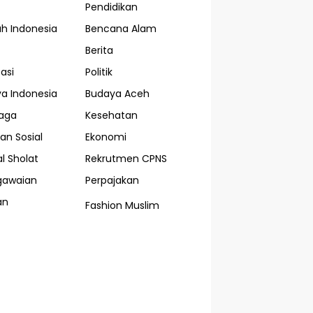
Pendidikan
ah Indonesia
Bencana Alam
Berita
asi
Politik
a Indonesia
Budaya Aceh
aga
Kesehatan
an Sosial
Ekonomi
l Sholat
Rekrutmen CPNS
gawaian
Perpajakan
an
Fashion Muslim