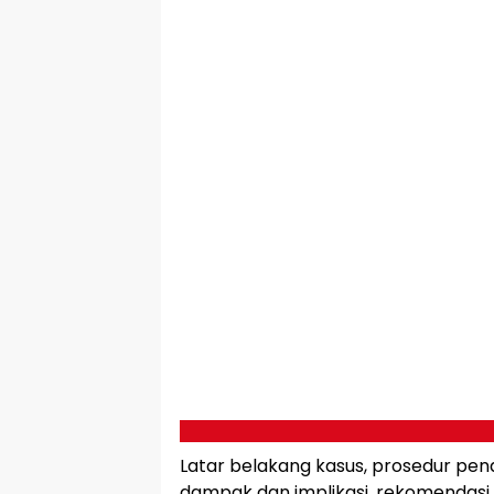
Latar belakang kasus, prosedur pe
dampak dan implikasi, rekomendasi, 