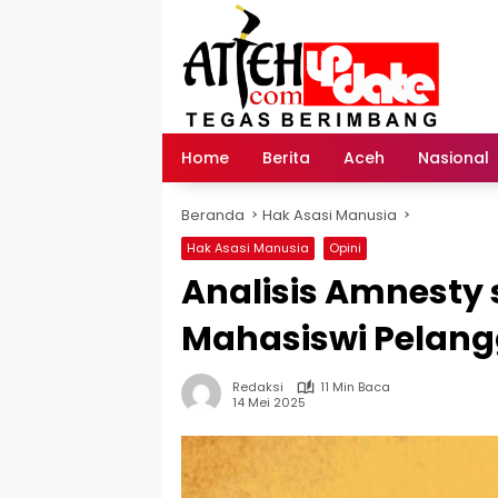
Langsung
ke
konten
Home
Berita
Aceh
Nasional
Beranda
Hak Asasi Manusia
Hak Asasi Manusia
Opini
Analisis Amnesty
Mahasiswi Pelan
Redaksi
11 Min Baca
14 Mei 2025