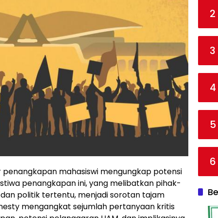
2
3
4
5
6
ur penangkapan mahasiswi mengungkap potensi
istiwa penangkapan ini, yang melibatkan pihak-
Be
dan politik tertentu, menjadi sorotan tajam
nesty mengangkat sejumlah pertanyaan kritis