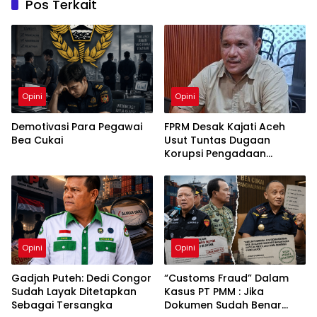
Pos Terkait
Opini
Opini
Demotivasi Para Pegawai
FPRM Desak Kajati Aceh
Bea Cukai
Usut Tuntas Dugaan
Korupsi Pengadaan
Pakaian Sekolah di Kota
Langsa
Opini
Opini
Gadjah Puteh: Dedi Congor
“Customs Fraud” Dalam
Sudah Layak Ditetapkan
Kasus PT PMM : Jika
Sebagai Tersangka
Dokumen Sudah Benar