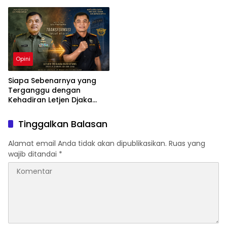
Mengapa Kapal Ditangkap
?
Opini
Siapa Sebenarnya yang
Terganggu dengan
Kehadiran Letjen Djaka
Budi Utama di Bea Cukai
sebagai Dirjen Bea Cukai?
Tinggalkan Balasan
Alamat email Anda tidak akan dipublikasikan.
Ruas yang
wajib ditandai
*