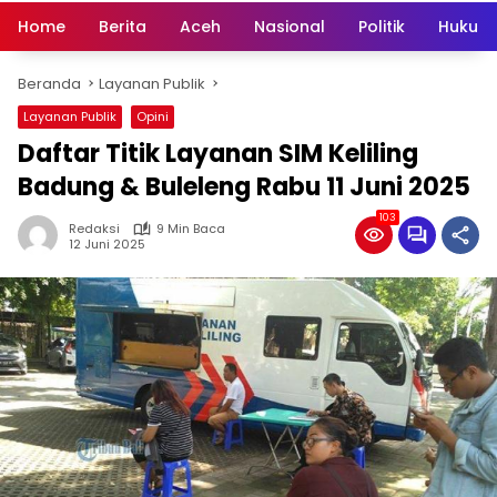
Home
Berita
Aceh
Nasional
Politik
Hukum 
Beranda
Layanan Publik
Layanan Publik
Opini
Daftar Titik Layanan SIM Keliling
Badung & Buleleng Rabu 11 Juni 2025
103
Redaksi
9 Min Baca
12 Juni 2025