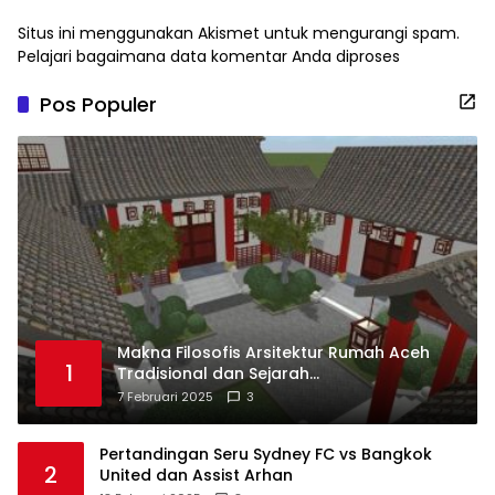
Situs ini menggunakan Akismet untuk mengurangi spam.
Pelajari bagaimana data komentar Anda diproses
Pos Populer
Makna Filosofis Arsitektur Rumah Aceh
1
Tradisional dan Sejarah
Perkembangannya
7 Februari 2025
3
Pertandingan Seru Sydney FC vs Bangkok
2
United dan Assist Arhan