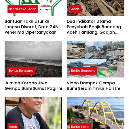
Berita Lokal Aceh
Aceh
Bantuan Fakir Uzur di
Dua Indikator Utama
Langsa Disorot, Data 245
Penyebab Banjir Bandang
Penerima Dipertanyakan
Aceh Tamiang, Gadjah
Puteh Soroti Kerusakan
DAS
Berita Bencana
Berita Bencana
Jumlah Korban Jiwa
Video Dampak Gempa
Gempa Bumi Sumut Pagi Ini
Bumi Seram Timur Hari Ini
Aceh
Berita Lokal