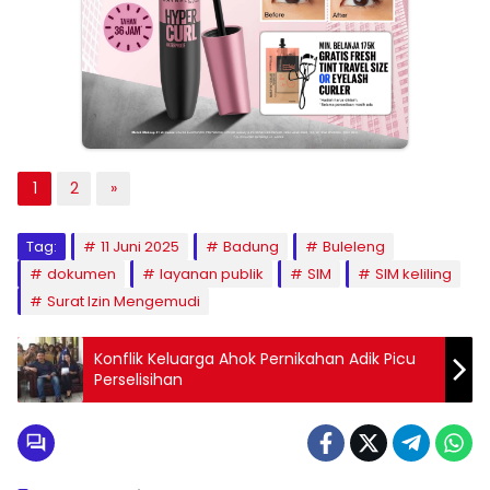
1
2
»
Tag:
11 Juni 2025
Badung
Buleleng
dokumen
layanan publik
SIM
SIM keliling
Surat Izin Mengemudi
Konflik Keluarga Ahok Pernikahan Adik Picu
Perselisihan