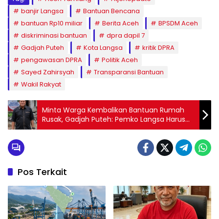
banjir Langsa
Bantuan Bencana
bantuan Rp10 miliar
Berita Aceh
BPSDM Aceh
diskriminasi bantuan
dpra dapil 7
Gadjah Puteh
Kota Langsa
kritik DPRA
pengawasan DPRA
Politik Aceh
Sayed Zahirsyah
Transparansi Bantuan
Wakil Rakyat
Minta Warga Kembalikan Bantuan Rumah
Rusak, Gadjah Puteh: Pemko Langsa Harus
Hadir Memberi Solusi
Pos Terkait