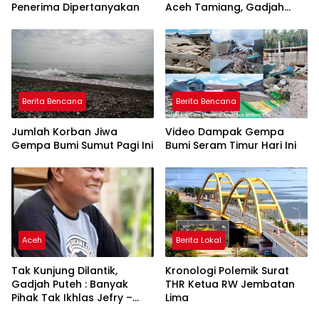
Penerima Dipertanyakan
Aceh Tamiang, Gadjah
Puteh Soroti Kerusakan
DAS
Berita Bencana
Berita Bencana
Jumlah Korban Jiwa
Video Dampak Gempa
Gempa Bumi Sumut Pagi Ini
Bumi Seram Timur Hari Ini
Aceh
Berita Lokal
Tak Kunjung Dilantik,
Kronologi Polemik Surat
Gadjah Puteh : Banyak
THR Ketua RW Jembatan
Pihak Tak Ikhlas Jefry –
Lima
Haikal Jadi Pemimpin Kota