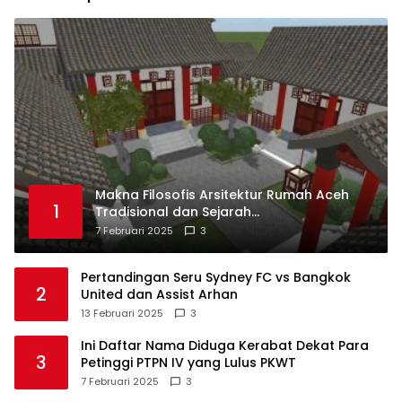
Makna Filosofis Arsitektur Rumah Aceh
1
Tradisional dan Sejarah
Perkembangannya
7 Februari 2025
3
Pertandingan Seru Sydney FC vs Bangkok
2
United dan Assist Arhan
13 Februari 2025
3
Ini Daftar Nama Diduga Kerabat Dekat Para
3
Petinggi PTPN IV yang Lulus PKWT
7 Februari 2025
3