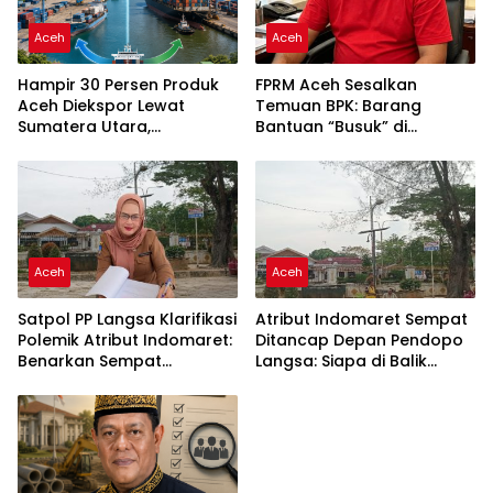
Aceh
Aceh
Hampir 30 Persen Produk
FPRM Aceh Sesalkan
Aceh Diekspor Lewat
Temuan BPK: Barang
Sumatera Utara,
Bantuan “Busuk” di
Pelabuhan Daerah Belum
Gudang Dinsos Kota
Jadi Jalur Utama
Langsa Akibat Tidak
Terawat
Aceh
Aceh
ⓘ
Satpol PP Langsa Klarifikasi
Atribut Indomaret Sempat
Polemik Atribut Indomaret:
Ditancap Depan Pendopo
Benarkan Sempat
Langsa: Siapa di Balik
Terpasang di Depan
Keberanian Ini?
Pendopo, Kini Sudah
Ditertibkan