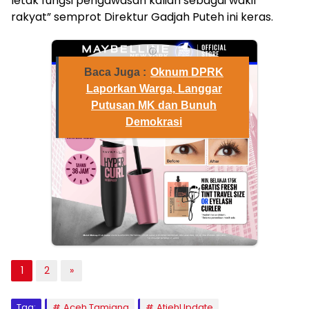
letak fungsi pengawasan kalian sebagai wakil
rakyat” semprot Direktur Gadjah Puteh ini keras.
ⓘ
Baca Juga :
Oknum DPRK
Laporkan Warga, Langgar
Putusan MK dan Bunuh
Demokrasi
1
2
»
Tag:
Aceh Tamiang
AtjehUpdate