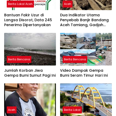
Berita Lokal Aceh
Aceh
Bantuan Fakir Uzur di
Dua Indikator Utama
Langsa Disorot, Data 245
Penyebab Banjir Bandang
Penerima Dipertanyakan
Aceh Tamiang, Gadjah
Puteh Soroti Kerusakan
DAS
Berita Bencana
Berita Bencana
Jumlah Korban Jiwa
Video Dampak Gempa
Gempa Bumi Sumut Pagi Ini
Bumi Seram Timur Hari Ini
Aceh
Berita Lokal