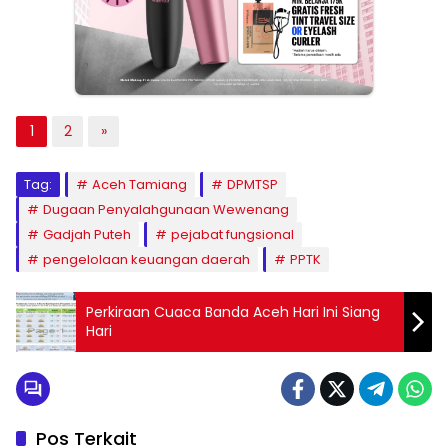
1
2
»
Tag:
Aceh Tamiang
DPMTSP
Dugaan Penyalahgunaan Wewenang
Gadjah Puteh
pejabat fungsional
pengelolaan keuangan daerah
PPTK
Perkiraan Cuaca Banda Aceh Hari Ini Siang
Hari
Pos Terkait