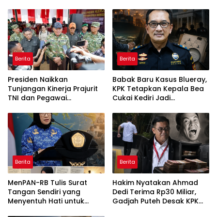
Berita
Berita
Presiden Naikkan
Babak Baru Kasus Blueray,
Tunjangan Kinerja Prajurit
KPK Tetapkan Kepala Bea
TNI dan Pegawai
Cukai Kediri Jadi
Kementerian Pertahanan
Tersangka
ⓘ
Berita
Berita
MenPAN-RB Tulis Surat
Hakim Nyatakan Ahmad
Tangan Sendiri yang
Dedi Terima Rp30 Miliar,
Menyentuh Hati untuk
Gadjah Puteh Desak KPK
Seluruh ASN di Setiap Sudut
Segera Tetapkan