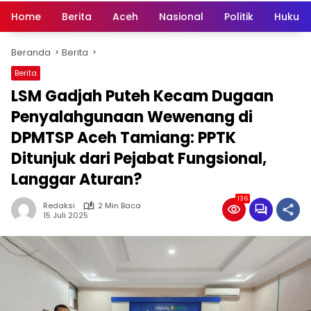
Home
Berita
Aceh
Nasional
Politik
Hukum 
Beranda
Berita
Berita
LSM Gadjah Puteh Kecam Dugaan
Penyalahgunaan Wewenang di
DPMTSP Aceh Tamiang: PPTK
Ditunjuk dari Pejabat Fungsional,
Langgar Aturan?
136
Redaksi
2 Min Baca
15 Juli 2025