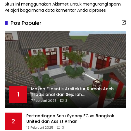
Situs ini menggunakan Akismet untuk mengurangi spam.
Pelajari bagaimana data komentar Anda diproses
Pos Populer
Makna Filosofis Arsitektur Rumah Aceh
1
Tradisional dan Sejarah
Perkembangannya
7 Februari 2025
3
Pertandingan Seru Sydney FC vs Bangkok
2
United dan Assist Arhan
13 Februari 2025
3