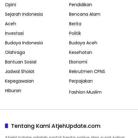
Opini
Pendidikan
Sejarah Indonesia
Bencana Alam
Aceh
Berita
Investasi
Politik
Budaya Indonesia
Budaya Aceh
Olahraga
Kesehatan
Bantuan Sosial
Ekonomi
Jadwal Sholat
Rekrutmen CPNS
Kepegawaian
Perpajakan
Hiburan
Fashion Muslim
Tentang Kami AtjehUpdate.com
AtjehUpdate adalah portal berita online dan surat kabar