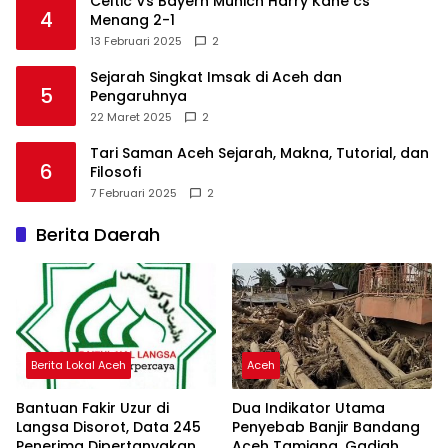
Celtic Vs Bayern Munich Harry Kane cs
4
Menang 2-1
13 Februari 2025
2
Sejarah Singkat Imsak di Aceh dan
5
Pengaruhnya
22 Maret 2025
2
Tari Saman Aceh Sejarah, Makna, Tutorial, dan
6
Filosofi
7 Februari 2025
2
Berita Daerah
Berita Lokal Aceh
Aceh
Bantuan Fakir Uzur di
Dua Indikator Utama
Langsa Disorot, Data 245
Penyebab Banjir Bandang
Penerima Dipertanyakan
Aceh Tamiang, Gadjah