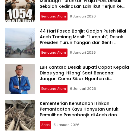
Mendagri Turunkan Praja IPDN, Desak
Sekolah Kedinasan Lain Ikut Terjun ke
Lokasi Bencana
Bencana Alam
8 Januari 2026
44 Hari Pasca Banjir: Gadjah Puteh Nilai
Aceh Tamiang Masih “Lumpuh”, Desak
Presiden Turun Tangan dan Sentil
Perusahaan Asing
Bencana Alam
8 Januari 2026
LBH Kantara Desak Bupati Copot Kepala
Dinas yang ‘Hilang’ Saat Bencana:
Jangan Cuma Sibuk Ngonten di
WhatsApp!
Bencana Alam
6 Januari 2026
Kementerian Kehutanan Izinkan
Pemanfaatan Kayu Hanyutan untuk
Pemulihan Pascabanjir di Aceh dan
Sumatera
Aceh
5 Januari 2026