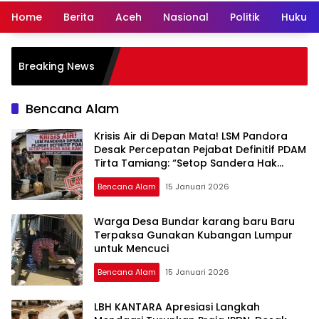
Home
Berita
Aceh
Nasional
Politik
Hukum 
Hampi
Breaking News
Lewa
Daer
Bencana Alam
Krisis Air di Depan Mata! LSM Pandora
Desak Percepatan Pejabat Definitif PDAM
Tirta Tamiang: “Setop Sandera Hak
Rakyat dengan Birokrasi Lamban!”
Bencana Alam
15 Januari 2026
Warga Desa Bundar karang baru Baru
Terpaksa Gunakan Kubangan Lumpur
untuk Mencuci
Bencana Alam
15 Januari 2026
LBH KANTARA Apresiasi Langkah