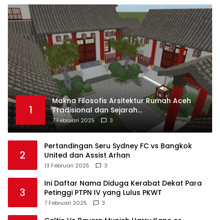
Makna Filosofis Arsitektur Rumah Aceh
1
Tradisional dan Sejarah
Perkembangannya
7 Februari 2025
3
Pertandingan Seru Sydney FC vs Bangkok
2
United dan Assist Arhan
13 Februari 2025
3
Ini Daftar Nama Diduga Kerabat Dekat Para
3
Petinggi PTPN IV yang Lulus PKWT
7 Februari 2025
3