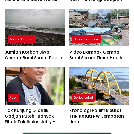
Puteh Soroti Kerusakan
DAS
Berita Bencana
Berita Bencana
Jumlah Korban Jiwa
Video Dampak Gempa
Gempa Bumi Sumut Pagi Ini
Bumi Seram Timur Hari Ini
Aceh
Berita Lokal
Tak Kunjung Dilantik,
Kronologi Polemik Surat
Gadjah Puteh : Banyak
THR Ketua RW Jembatan
Pihak Tak Ikhlas Jefry –
Lima
Haikal Jadi Pemimpin Kota
Langsa