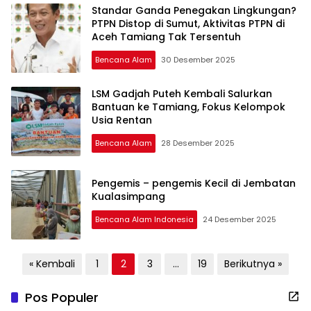
Standar Ganda Penegakan Lingkungan?
PTPN Distop di Sumut, Aktivitas PTPN di
Aceh Tamiang Tak Tersentuh
Bencana Alam
30 Desember 2025
LSM Gadjah Puteh Kembali Salurkan
Bantuan ke Tamiang, Fokus Kelompok
Usia Rentan
Bencana Alam
28 Desember 2025
Pengemis – pengemis Kecil di Jembatan
Kualasimpang
Bencana Alam Indonesia
24 Desember 2025
Paginasi
« Kembali
1
2
3
…
19
Berikutnya »
pos
Pos Populer